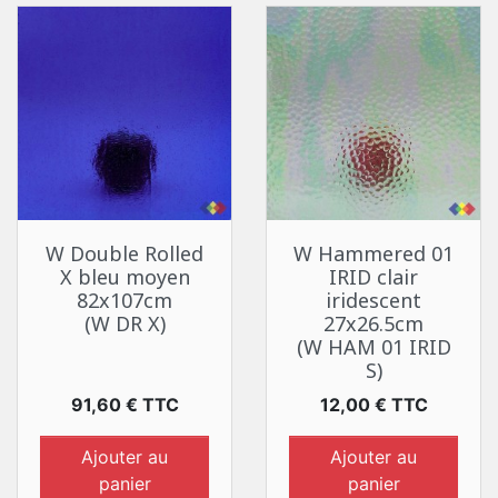
W Double Rolled
W Hammered 01
X bleu moyen
IRID clair
82x107cm
iridescent
(W DR X)
27x26.5cm
(W HAM 01 IRID
S)
Prix
Prix
91,60 € TTC
12,00 € TTC
Ajouter au
Ajouter au
panier
panier