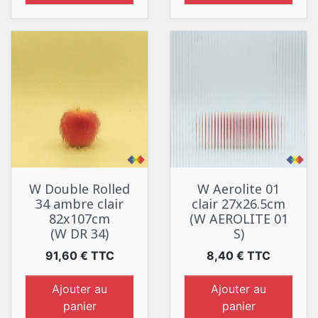
W Double Rolled
W Aerolite 01
34 ambre clair
clair 27x26.5cm
82x107cm
(W AEROLITE 01
(W DR 34)
S)
Prix
Prix
91,60 € TTC
8,40 € TTC
Ajouter au
Ajouter au
panier
panier