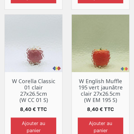
W Corella Classic
W English Muffle
01 clair
195 vert jaunâtre
27x26.5cm
clair 27x26.5cm
(W CC 01 S)
(W EM 195 S)
Prix
Prix
8,40 € TTC
8,40 € TTC
Ajouter au
Ajouter au
panier
panier