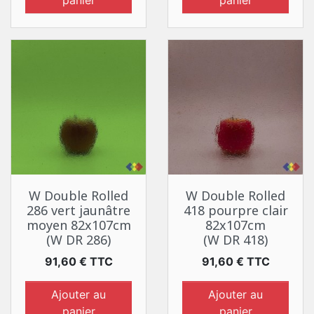
panier
panier
W Double Rolled
W Double Rolled
286 vert jaunâtre
418 pourpre clair
moyen 82x107cm
82x107cm
(W DR 286)
(W DR 418)
Prix
Prix
91,60 € TTC
91,60 € TTC
Ajouter au
Ajouter au
panier
panier