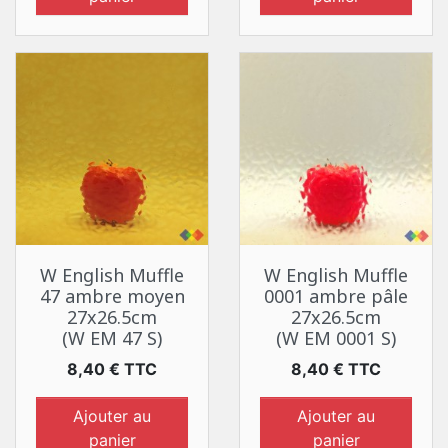
W English Muffle
W English Muffle
47 ambre moyen
0001 ambre pâle
27x26.5cm
27x26.5cm
(W EM 47 S)
(W EM 0001 S)
Prix
Prix
8,40 € TTC
8,40 € TTC
Ajouter au
Ajouter au
panier
panier