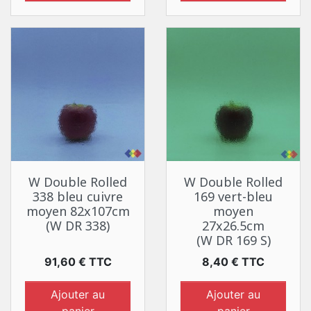
W Double Rolled
W Double Rolled
338 bleu cuivre
169 vert-bleu
moyen 82x107cm
moyen
(W DR 338)
27x26.5cm
(W DR 169 S)
Prix
Prix
91,60 € TTC
8,40 € TTC
Ajouter au
Ajouter au