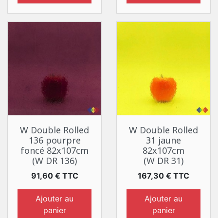
W Double Rolled
W Double Rolled
136 pourpre
31 jaune
foncé 82x107cm
82x107cm
(W DR 136)
(W DR 31)
Prix
Prix
91,60 € TTC
167,30 € TTC
Ajouter au
Ajouter au
panier
panier