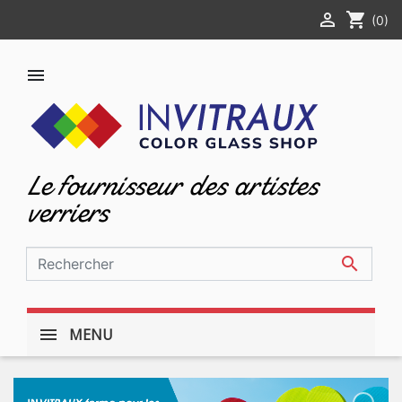

shopping_cart
(0)

Le fournisseur des artistes
verriers

MENU