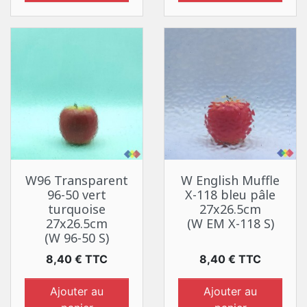
W96 Transparent
W English Muffle
96-50 vert
X-118 bleu pâle
turquoise
27x26.5cm
27x26.5cm
(W EM X-118 S)
(W 96-50 S)
Prix
Prix
8,40 € TTC
8,40 € TTC
Ajouter au
Ajouter au