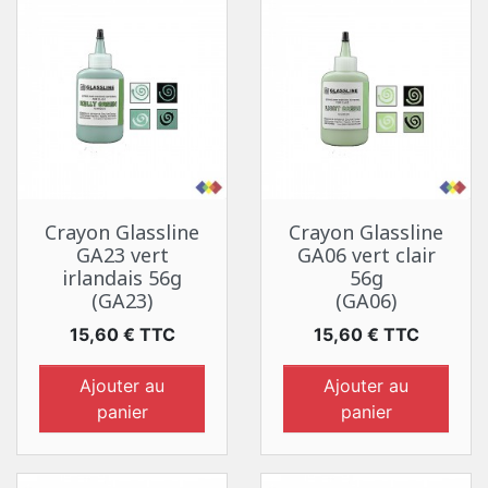
Crayon Glassline
Crayon Glassline
GA23 vert
GA06 vert clair
irlandais 56g
56g
(GA23)
(GA06)
Prix
Prix
15,60 € TTC
15,60 € TTC
Ajouter au
Ajouter au
panier
panier