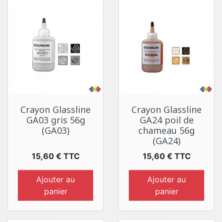
Crayon Glassline
Crayon Glassline
GA03 gris 56g
GA24 poil de
(GA03)
chameau 56g
(GA24)
Prix
Prix
15,60 € TTC
15,60 € TTC
Ajouter au
Ajouter au
panier
panier