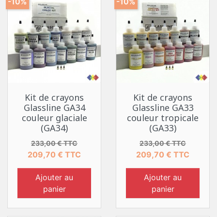
-10%
-10%
Kit de crayons
Kit de crayons
Glassline GA34
Glassline GA33
couleur glaciale
couleur tropicale
(GA34)
(GA33)
Prix de base
Prix
Prix de base
Prix
233,00 € TTC
233,00 € TTC
209,70 € TTC
209,70 € TTC
Ajouter au
Ajouter au
panier
panier