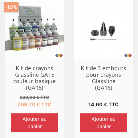
-10%
Kit de crayons
Kit de 3 embouts
Glassline GA15
pour crayons
couleur basique
Glassline
(GA15)
(GA16)
Prix de base
Prix
233,00 € TTC
Prix
209,70 € TTC
14,60 € TTC
Ajouter au
Ajouter au
panier
panier