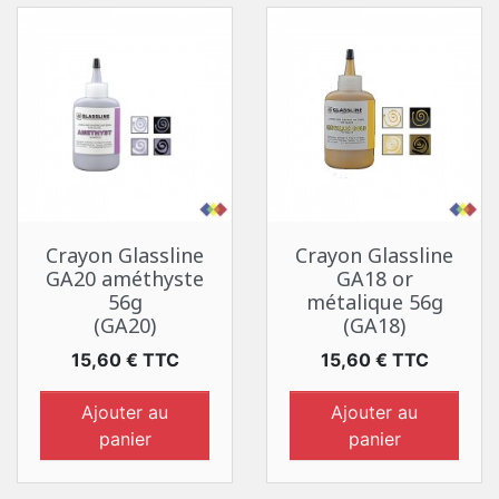
Crayon Glassline
Crayon Glassline
GA20 améthyste
GA18 or
56g
métalique 56g
(GA20)
(GA18)
Prix
Prix
15,60 € TTC
15,60 € TTC
Ajouter au
Ajouter au
panier
panier