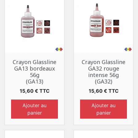
Crayon Glassline
Crayon Glassline
GA13 bordeaux
GA32 rouge
56g
intense 56g
(GA13)
(GA32)
Prix
Prix
15,60 € TTC
15,60 € TTC
Ajouter au
Ajouter au
panier
panier