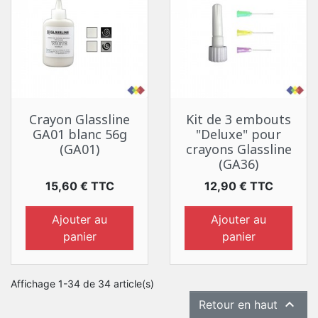
Crayon Glassline
Kit de 3 embouts
GA01 blanc 56g
"Deluxe" pour
(GA01)
crayons Glassline
(GA36)
Prix
Prix
15,60 € TTC
12,90 € TTC
Ajouter au
Ajouter au
panier
panier
Affichage 1-34 de 34 article(s)

Retour en haut