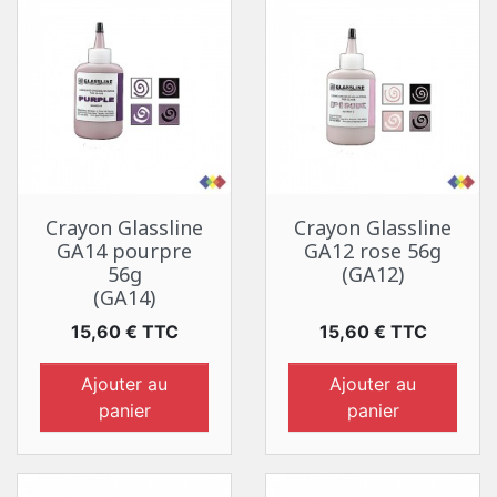
Crayon Glassline
Crayon Glassline
GA14 pourpre
GA12 rose 56g
56g
(GA12)
(GA14)
Prix
Prix
15,60 € TTC
15,60 € TTC
Ajouter au
Ajouter au
panier
panier