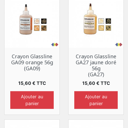
Crayon Glassline
Crayon Glassline
GA09 orange 56g
GA27 jaune doré
(GA09)
56g
(GA27)
Prix
Prix
15,60 € TTC
15,60 € TTC
Ajouter au
Ajouter au
panier
panier