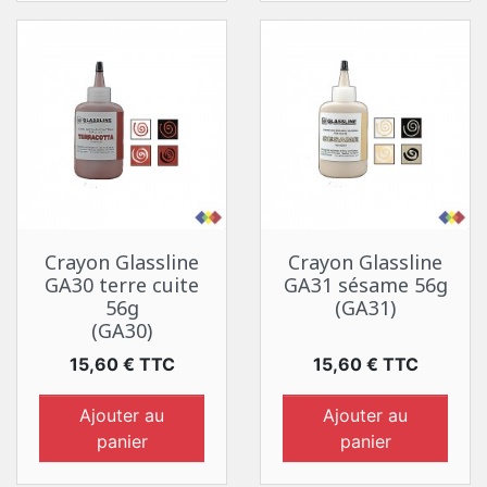
Crayon Glassline
Crayon Glassline
GA30 terre cuite
GA31 sésame 56g
56g
(GA31)
(GA30)
Prix
Prix
15,60 € TTC
15,60 € TTC
Ajouter au
Ajouter au
panier
panier