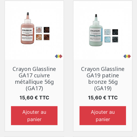
Crayon Glassline
Crayon Glassline
GA17 cuivre
GA19 patine
métallique 56g
bronze 56g
(GA17)
(GA19)
Prix
Prix
15,60 € TTC
15,60 € TTC
Ajouter au
Ajouter au
panier
panier