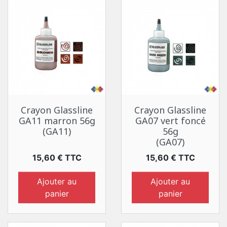
Crayon Glassline
Crayon Glassline
GA11 marron 56g
GA07 vert foncé
(GA11)
56g
(GA07)
Prix
Prix
15,60 € TTC
15,60 € TTC
Ajouter au
Ajouter au
panier
panier