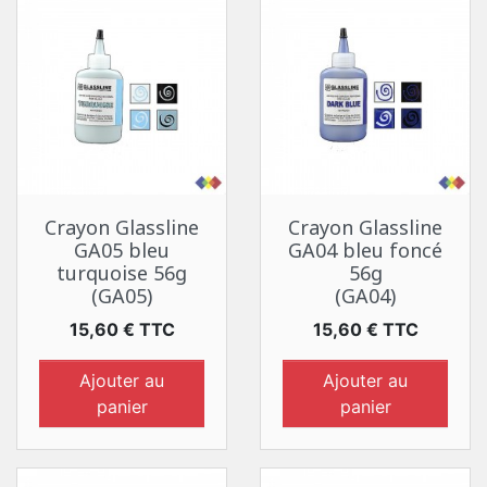
Crayon Glassline
Crayon Glassline
GA05 bleu
GA04 bleu foncé
turquoise 56g
56g
(GA05)
(GA04)
Prix
Prix
15,60 € TTC
15,60 € TTC
Ajouter au
Ajouter au
panier
panier