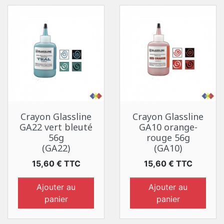
Crayon Glassline
Crayon Glassline
GA22 vert bleuté
GA10 orange-
56g
rouge 56g
(GA22)
(GA10)
Prix
Prix
15,60 € TTC
15,60 € TTC
Ajouter au
Ajouter au
panier
panier