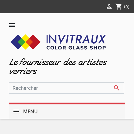

shopping_cart
(0)

Le fournisseur des artistes
verriers

MENU