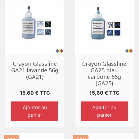
Crayon Glassline
Crayon Glassline
GA21 lavande 56g
GA25 bleu
(GA21)
carbone 56g
(GA25)
Prix
Prix
15,60 € TTC
15,60 € TTC
Ajouter au
Ajouter au
panier
panier