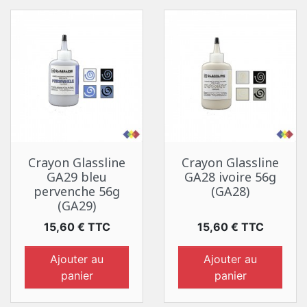
Crayon Glassline
Crayon Glassline
GA29 bleu
GA28 ivoire 56g
pervenche 56g
(GA28)
(GA29)
Prix
Prix
15,60 € TTC
15,60 € TTC
Ajouter au
Ajouter au
panier
panier