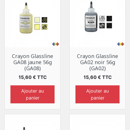
Crayon Glassline
Crayon Glassline
GA08 jaune 56g
GA02 noir 56g
(GA08)
(GA02)
Prix
Prix
15,60 € TTC
15,60 € TTC
Ajouter au
Ajouter au
panier
panier