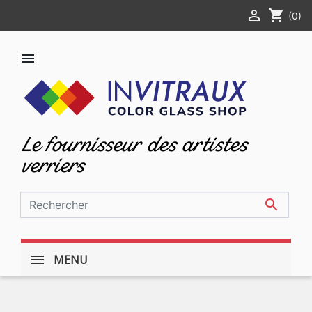

shopping_cart
(0)

Le fournisseur des artistes
verriers

MENU