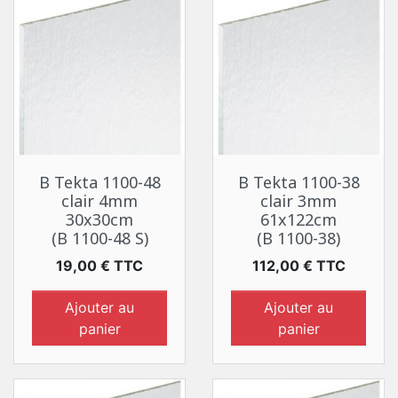
B Tekta 1100-48
B Tekta 1100-38
clair 4mm
clair 3mm
30x30cm
61x122cm
(B 1100-48 S)
(B 1100-38)
Prix
Prix
19,00 € TTC
112,00 € TTC
Ajouter au
Ajouter au
panier
panier