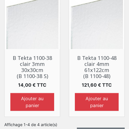
B Tekta 1100-38
B Tekta 1100-48
clair 3mm
clair 4mm
30x30cm
61x122cm
(B 1100-38 S)
(B 1100-48)
Prix
Prix
14,00 € TTC
121,60 € TTC
Ajouter au
Ajouter au
panier
panier
Affichage 1-4 de 4 article(s)