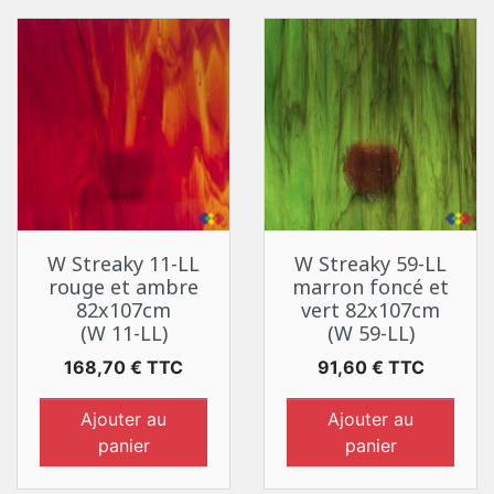
W Streaky 11-LL
W Streaky 59-LL
rouge et ambre
marron foncé et
82x107cm
vert 82x107cm
(W 11-LL)
(W 59-LL)
Prix
Prix
168,70 € TTC
91,60 € TTC
Ajouter au
Ajouter au
panier
panier