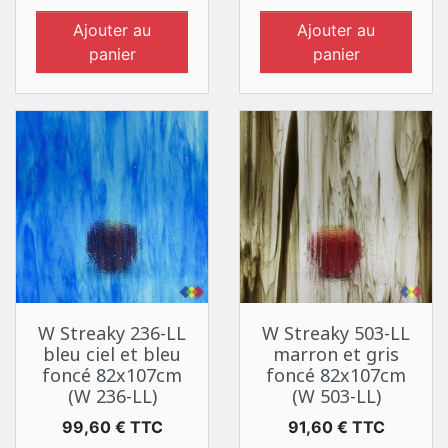
Ajouter au
Ajouter au
panier
panier
W Streaky 236-LL
W Streaky 503-LL
bleu ciel et bleu
marron et gris
foncé 82x107cm
foncé 82x107cm
(W 236-LL)
(W 503-LL)
Prix
Prix
99,60 € TTC
91,60 € TTC