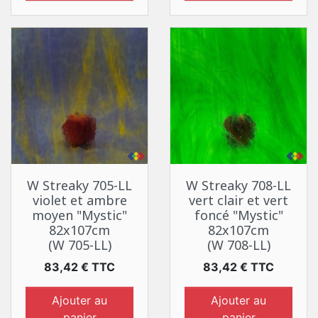
W Streaky 705-LL
W Streaky 708-LL
violet et ambre
vert clair et vert
moyen "Mystic"
foncé "Mystic"
82x107cm
82x107cm
(W 705-LL)
(W 708-LL)
Prix
Prix
83,42 € TTC
83,42 € TTC
Ajouter au
Ajouter au
panier
panier