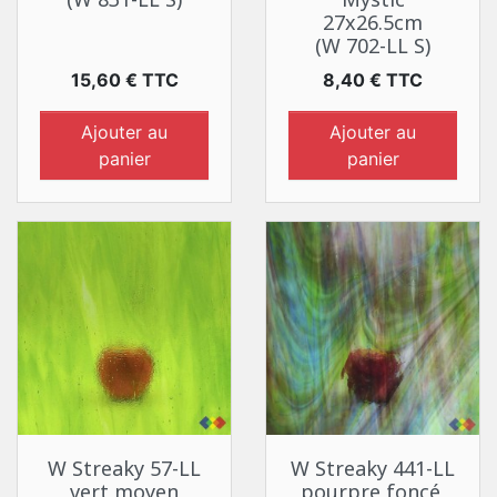
27x26.5cm
(W 702-LL S)
Prix
Prix
15,60 € TTC
8,40 € TTC
Ajouter au
Ajouter au
panier
panier
W Streaky 57-LL
W Streaky 441-LL
vert moyen
pourpre foncé,