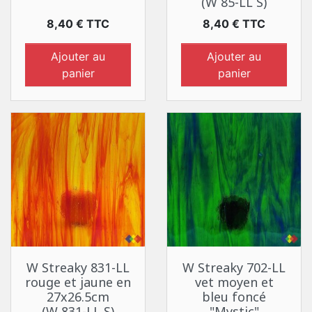
(W 85-LL S)
Prix
Prix
8,40 € TTC
8,40 € TTC
Ajouter au
Ajouter au
panier
panier
W Streaky 831-LL
W Streaky 702-LL
rouge et jaune en
vet moyen et
27x26.5cm
bleu foncé
(W 831-LL S)
"Mystic"