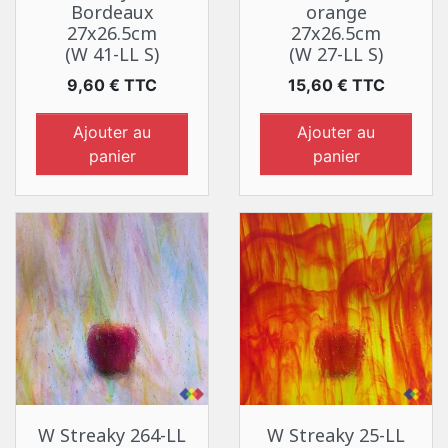
Bordeaux
orange
27x26.5cm
27x26.5cm
(W 41-LL S)
(W 27-LL S)
Prix
Prix
9,60 € TTC
15,60 € TTC
Ajouter au
Ajouter au
panier
panier
W Streaky 264-LL
W Streaky 25-LL