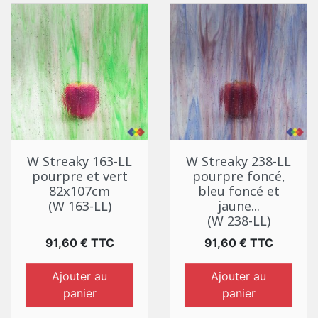
W Streaky 163-LL
W Streaky 238-LL
pourpre et vert
pourpre foncé,
82x107cm
bleu foncé et
(W 163-LL)
jaune...
(W 238-LL)
Prix
Prix
91,60 € TTC
91,60 € TTC
Ajouter au
Ajouter au
panier
panier