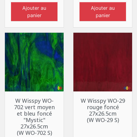
Ajouter au
Ajouter au
panier
panier
W Wisspy WO-
W Wisspy WO-29
702 vert moyen
rouge foncé
et bleu foncé
27x26.5cm
"Mystic"
(W WO-29 S)
27x26.5cm
(W WO-702 S)