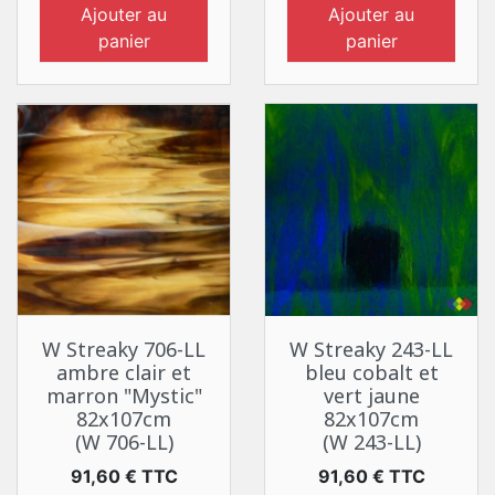
Ajouter au
Ajouter au
panier
panier
W Streaky 706-LL
W Streaky 243-LL
ambre clair et
bleu cobalt et
marron "Mystic"
vert jaune
82x107cm
82x107cm
(W 706-LL)
(W 243-LL)
Prix
Prix
91,60 € TTC
91,60 € TTC