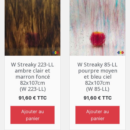
W Streaky 223-LL
W Streaky 85-LL
ambre clair et
pourpre moyen
marron foncé
et bleu ciel
82x107cm
82x107cm
(W 223-LL)
(W 85-LL)
Prix
Prix
91,60 € TTC
91,60 € TTC
Ajouter au
Ajouter au
panier
panier