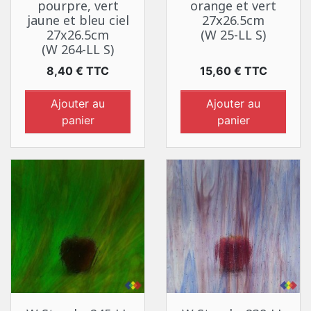
pourpre, vert
orange et vert
jaune et bleu ciel
27x26.5cm
27x26.5cm
(W 25-LL S)
(W 264-LL S)
Prix
Prix
8,40 € TTC
15,60 € TTC
Ajouter au
Ajouter au
panier
panier