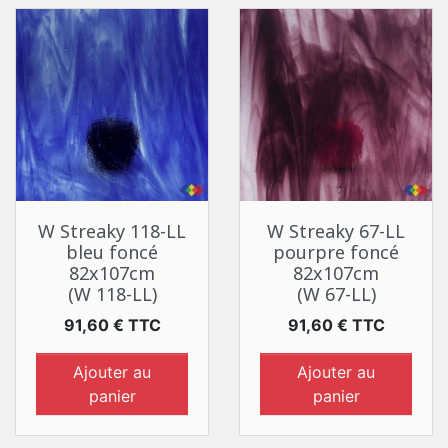
W Streaky 118-LL
W Streaky 67-LL
bleu foncé
pourpre foncé
82x107cm
82x107cm
(W 118-LL)
(W 67-LL)
Prix
Prix
91,60 € TTC
91,60 € TTC
Ajouter au
Ajouter au
panier
panier