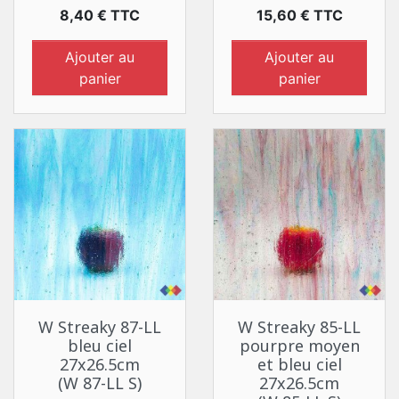
Prix
Prix
8,40 € TTC
15,60 € TTC
Ajouter au
Ajouter au
panier
panier
W Streaky 87-LL
W Streaky 85-LL
bleu ciel
pourpre moyen
27x26.5cm
et bleu ciel
(W 87-LL S)
27x26.5cm