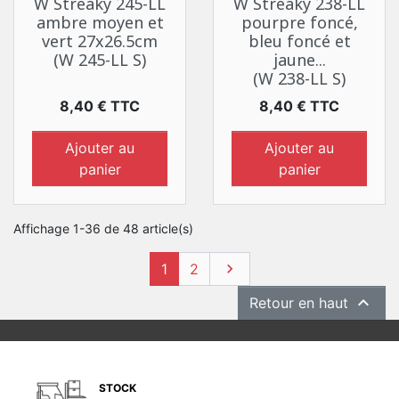
W Streaky 245-LL
W Streaky 238-LL
ambre moyen et
pourpre foncé,
vert 27x26.5cm
bleu foncé et
(W 245-LL S)
jaune...
(W 238-LL S)
Prix
Prix
8,40 € TTC
8,40 € TTC
Ajouter au
Ajouter au
panier
panier
Affichage 1-36 de 48 article(s)
Suivant
1
2


Retour en haut
STOCK