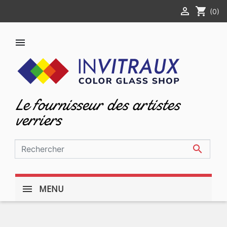

shopping_cart
(0)

Le fournisseur des artistes
verriers

MENU