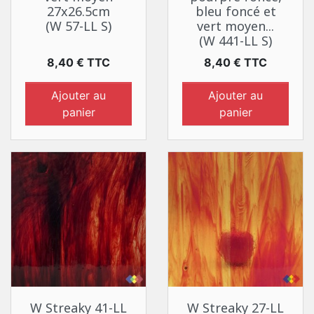
27x26.5cm
bleu foncé et
(W 57-LL S)
vert moyen...
(W 441-LL S)
Prix
Prix
8,40 € TTC
8,40 € TTC
Ajouter au
Ajouter au
panier
panier
W Streaky 41-LL
W Streaky 27-LL