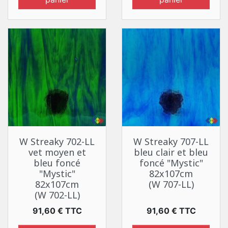
W Streaky 702-LL
W Streaky 707-LL
vet moyen et
bleu clair et bleu
bleu foncé
foncé "Mystic"
"Mystic"
82x107cm
82x107cm
(W 707-LL)
(W 702-LL)
Prix
Prix
91,60 € TTC
91,60 € TTC