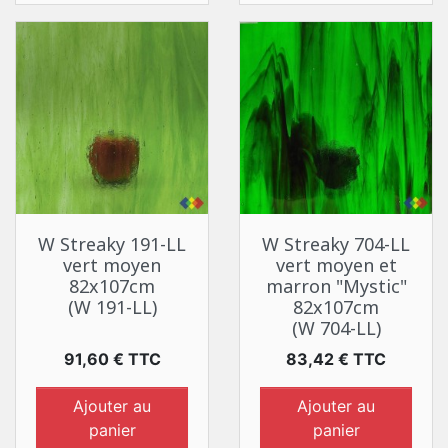
W Streaky 191-LL
W Streaky 704-LL
vert moyen
vert moyen et
82x107cm
marron "Mystic"
(W 191-LL)
82x107cm
(W 704-LL)
Prix
Prix
91,60 € TTC
83,42 € TTC
Ajouter au
Ajouter au
panier
panier