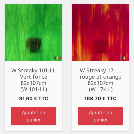
W Streaky 101-LL
W Streaky 17-LL
Vert foncé
rouge et orange
82x107cm
82x107cm
(W 101-LL)
(W 17-LL)
Prix
Prix
91,60 € TTC
168,70 € TTC
Ajouter au
Ajouter au
panier
panier