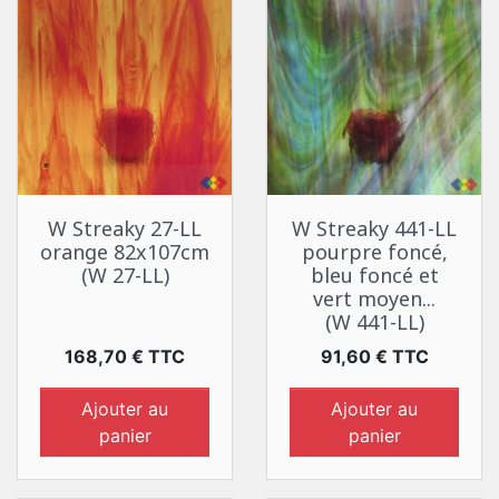
W Streaky 27-LL
W Streaky 441-LL
orange 82x107cm
pourpre foncé,
(W 27-LL)
bleu foncé et
vert moyen...
(W 441-LL)
Prix
Prix
168,70 € TTC
91,60 € TTC
Ajouter au
Ajouter au
panier
panier