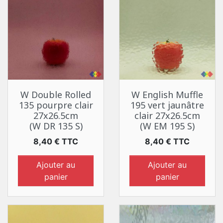
W Double Rolled
W English Muffle
135 pourpre clair
195 vert jaunâtre
27x26.5cm
clair 27x26.5cm
(W DR 135 S)
(W EM 195 S)
Prix
Prix
8,40 € TTC
8,40 € TTC
Ajouter au
Ajouter au
panier
panier