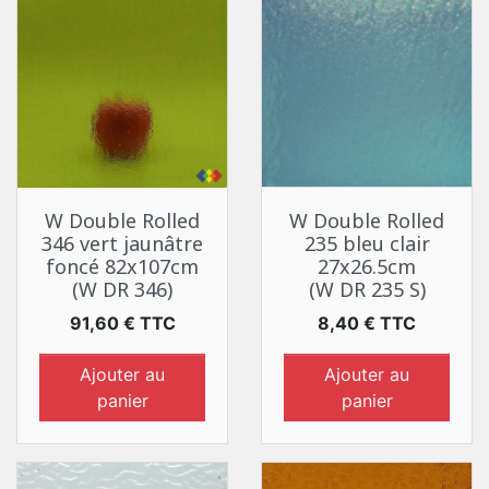
W Double Rolled
W Double Rolled
346 vert jaunâtre
235 bleu clair
foncé 82x107cm
27x26.5cm
(W DR 346)
(W DR 235 S)
Prix
Prix
91,60 € TTC
8,40 € TTC
Ajouter au
Ajouter au
panier
panier