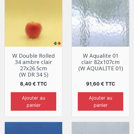
W Double Rolled
W Aqualite 01
34 ambre clair
clair 82x107cm
27x26.5cm
(W AQUALITE 01)
(W DR 34 S)
Prix
Prix
8,40 € TTC
91,60 € TTC
Ajouter au
Ajouter au
panier
panier