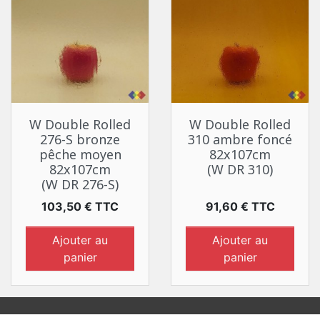
W Double Rolled
W Double Rolled
276-S bronze
310 ambre foncé
pêche moyen
82x107cm
82x107cm
(W DR 310)
(W DR 276-S)
Prix
Prix
103,50 € TTC
91,60 € TTC
Ajouter au
Ajouter au
panier
panier