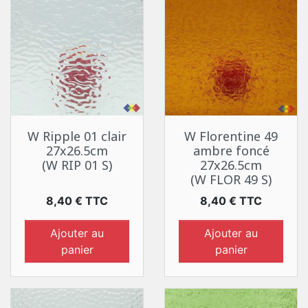
W Ripple 01 clair
W Florentine 49
27x26.5cm
ambre foncé
(W RIP 01 S)
27x26.5cm
(W FLOR 49 S)
Prix
Prix
8,40 € TTC
8,40 € TTC
Ajouter au
Ajouter au
panier
panier