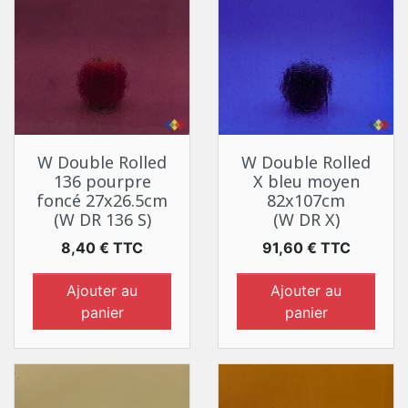
W Double Rolled
W Double Rolled
136 pourpre
X bleu moyen
foncé 27x26.5cm
82x107cm
(W DR 136 S)
(W DR X)
Prix
Prix
8,40 € TTC
91,60 € TTC
Ajouter au
Ajouter au
panier
panier