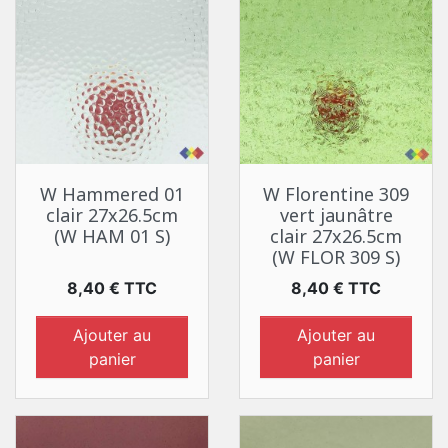
W Hammered 01
W Florentine 309
clair 27x26.5cm
vert jaunâtre
(W HAM 01 S)
clair 27x26.5cm
(W FLOR 309 S)
Prix
Prix
8,40 € TTC
8,40 € TTC
Ajouter au
Ajouter au
panier
panier