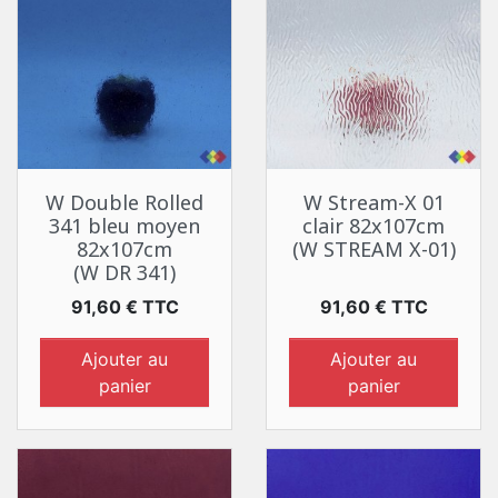
W Double Rolled
W Stream-X 01
341 bleu moyen
clair 82x107cm
82x107cm
(W STREAM X-01)
(W DR 341)
Prix
Prix
91,60 € TTC
91,60 € TTC
Ajouter au
Ajouter au
panier
panier