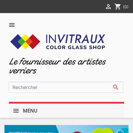

shopping_cart
(0)

Le fournisseur des artistes
verriers

MENU