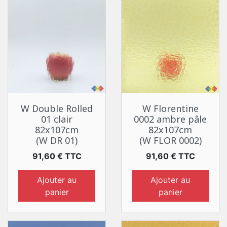
W Double Rolled
W Florentine
01 clair
0002 ambre pâle
82x107cm
82x107cm
(W DR 01)
(W FLOR 0002)
Prix
Prix
91,60 € TTC
91,60 € TTC
Ajouter au
Ajouter au
panier
panier