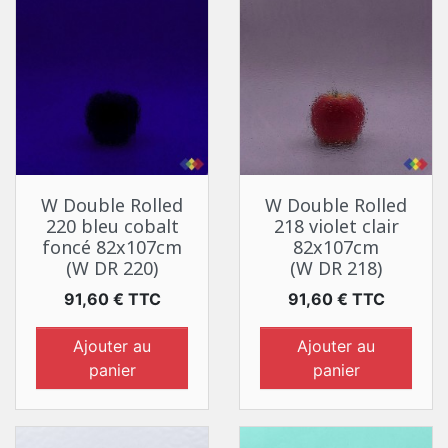
W Double Rolled
W Double Rolled
220 bleu cobalt
218 violet clair
foncé 82x107cm
82x107cm
(W DR 220)
(W DR 218)
Prix
Prix
91,60 € TTC
91,60 € TTC
Ajouter au
Ajouter au
panier
panier