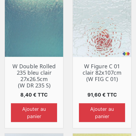
W Double Rolled
W Figure C 01
235 bleu clair
clair 82x107cm
27x26.5cm
(W FIG C 01)
(W DR 235 S)
Prix
Prix
8,40 € TTC
91,60 € TTC
Ajouter au
Ajouter au
panier
panier