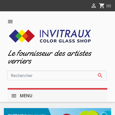

shopping_cart
(0)

Le fournisseur des artistes
verriers

MENU