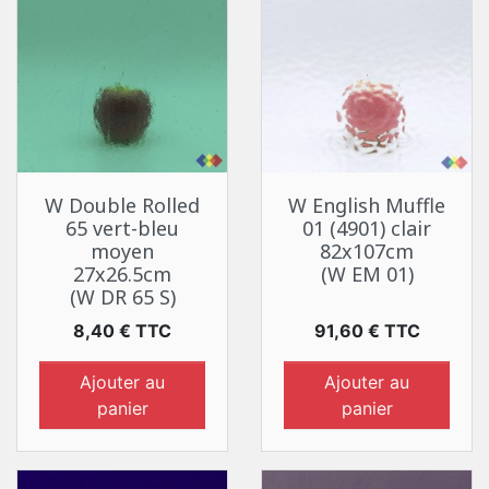
W Double Rolled
W English Muffle
65 vert-bleu
01 (4901) clair
moyen
82x107cm
27x26.5cm
(W EM 01)
(W DR 65 S)
Prix
Prix
8,40 € TTC
91,60 € TTC
Ajouter au
Ajouter au
panier
panier