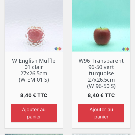
W English Muffle
W96 Transparent
01 clair
96-50 vert
27x26.5cm
turquoise
(W EM 01 S)
27x26.5cm
(W 96-50 S)
Prix
Prix
8,40 € TTC
8,40 € TTC
Ajouter au
Ajouter au
panier
panier