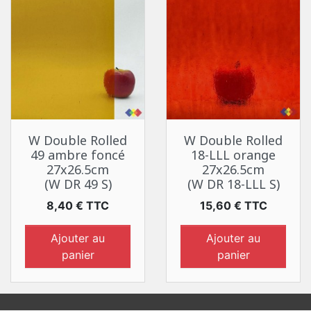
W Double Rolled
W Double Rolled
49 ambre foncé
18-LLL orange
27x26.5cm
27x26.5cm
(W DR 49 S)
(W DR 18-LLL S)
Prix
Prix
8,40 € TTC
15,60 € TTC
Ajouter au
Ajouter au
panier
panier