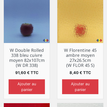
W Double Rolled
W Florentine 45
338 bleu cuivre
ambre moyen
moyen 82x107cm
27x26.5cm
(W DR 338)
(W FLOR 45 S)
Prix
Prix
91,60 € TTC
8,40 € TTC
Ajouter au
Ajouter au
panier
panier