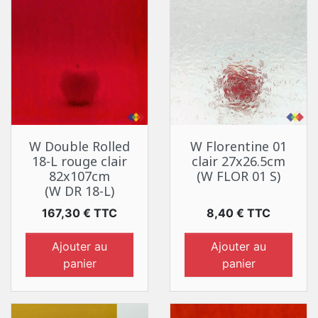
W Double Rolled
W Florentine 01
18-L rouge clair
clair 27x26.5cm
82x107cm
(W FLOR 01 S)
(W DR 18-L)
Prix
Prix
167,30 € TTC
8,40 € TTC
Ajouter au
Ajouter au
panier
panier