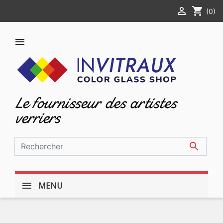

shopping_cart
(0)

Le fournisseur des artistes
verriers

MENU