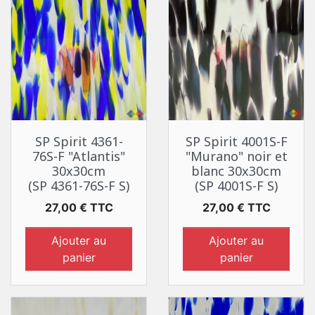
SP Spirit 4361-
SP Spirit 4001S-F
76S-F "Atlantis"
"Murano" noir et
30x30cm
blanc 30x30cm
(SP 4361-76S-F S)
(SP 4001S-F S)
Prix
Prix
27,00 € TTC
27,00 € TTC
Ajouter au
Ajouter au
panier
panier