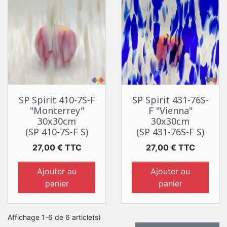
SP Spirit 410-7S-F
SP Spirit 431-76S-
"Monterrey"
F "Vienna"
30x30cm
30x30cm
(SP 410-7S-F S)
(SP 431-76S-F S)
Prix
Prix
27,00 € TTC
27,00 € TTC
Ajouter au
Ajouter au
panier
panier
Affichage 1-6 de 6 article(s)