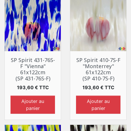
SP Spirit 431-76S-
SP Spirit 410-7S-F
F "Vienna"
"Monterrey"
61x122cm
61x122cm
(SP 431-76S-F)
(SP 410-7S-F)
Prix
Prix
193,60 € TTC
193,60 € TTC
Ajouter au
Ajouter au
panier
panier