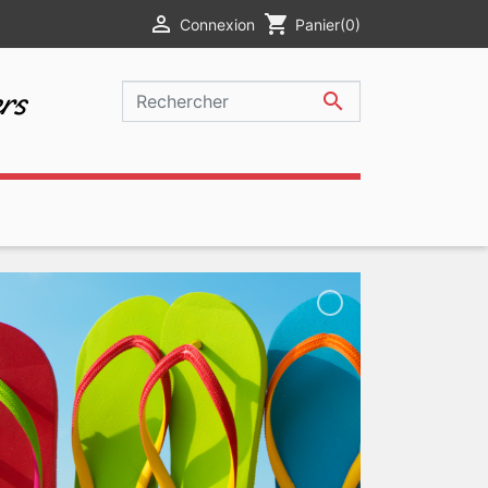

shopping_cart
Connexion
Panier
(0)
rs
