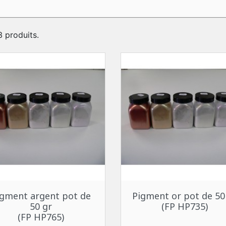
 3 produits.
Aperçu rapide
Aperçu rapide


igment argent pot de
Pigment or pot de 50
50 gr
(FP HP735)
(FP HP765)