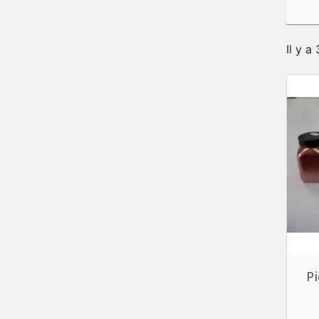
Il y a
P