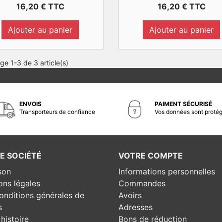
Prix
Prix
16,20 € TTC
16,20 € TTC
Ajouter au panier
Ajouter au panier
ge 1-3 de 3 article(s)
ENVOIS
PAIMENT SÉCURISÉ
Transporteurs de confiance
Vos données sont proté
E SOCIÉTÉ
VOTRE COMPTE
son
Informations personnelles
ons légales
Commandes
onditions générales de
Avoirs
s
Adresses
histoire
Bons de réduction