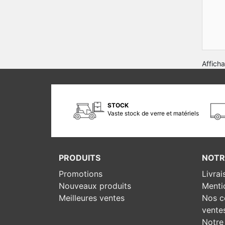
Afficha
STOCK
Vaste stock de verre et matériels
PRODUITS
NOTR
Promotions
Livrai
Nouveaux produits
Menti
Meilleures ventes
Nos c
vente
Notre 