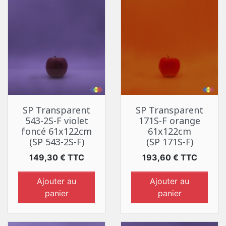
SP Transparent
SP Transparent
543-2S-F violet
171S-F orange
foncé 61x122cm
61x122cm
(SP 543-2S-F)
(SP 171S-F)
Prix
Prix
149,30 € TTC
193,60 € TTC
Ajouter au
Ajouter au
panier
panier