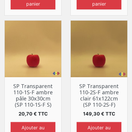
panier
panier
SP Transparent
SP Transparent
110-1S-F ambre
110-2S-F ambre
pâle 30x30cm
clair 61x122cm
(SP 110-1S-F S)
(SP 110-2S-F)
Prix
Prix
20,70 € TTC
149,30 € TTC
Ajouter au
Ajouter au