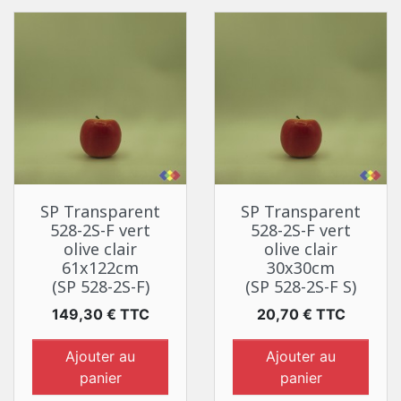
SP Transparent
SP Transparent
528-2S-F vert
528-2S-F vert
olive clair
olive clair
61x122cm
30x30cm
(SP 528-2S-F)
(SP 528-2S-F S)
Prix
Prix
149,30 € TTC
20,70 € TTC
Ajouter au
Ajouter au
panier
panier