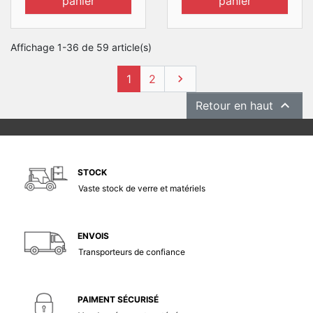
panier
panier
Affichage 1-36 de 59 article(s)
Suivant
1
2


Retour en haut
STOCK
Vaste stock de verre et matériels
ENVOIS
Transporteurs de confiance
PAIMENT SÉCURISÉ