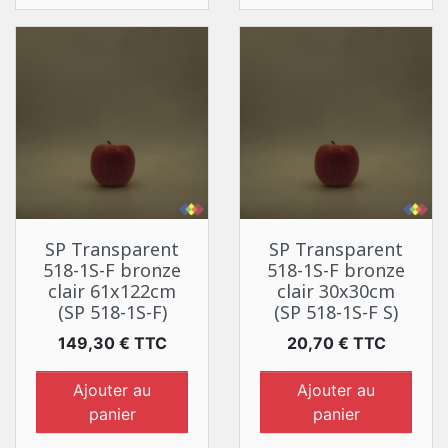
SP Transparent
SP Transparent
518-1S-F bronze
518-1S-F bronze
clair 61x122cm
clair 30x30cm
(SP 518-1S-F)
(SP 518-1S-F S)
Prix
Prix
149,30 € TTC
20,70 € TTC
Ajouter au
Ajouter au
panier
panier