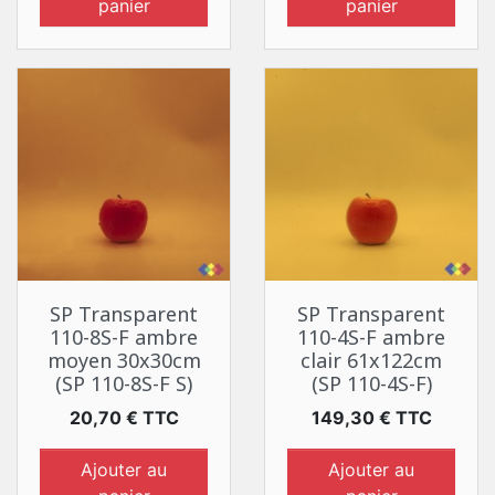
panier
panier
SP Transparent
SP Transparent
110-8S-F ambre
110-4S-F ambre
moyen 30x30cm
clair 61x122cm
(SP 110-8S-F S)
(SP 110-4S-F)
Prix
Prix
20,70 € TTC
149,30 € TTC
Ajouter au
Ajouter au