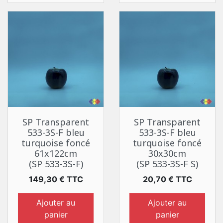
SP Transparent
SP Transparent
533-3S-F bleu
533-3S-F bleu
turquoise foncé
turquoise foncé
61x122cm
30x30cm
(SP 533-3S-F)
(SP 533-3S-F S)
Prix
Prix
149,30 € TTC
20,70 € TTC
Ajouter au
Ajouter au
panier
panier