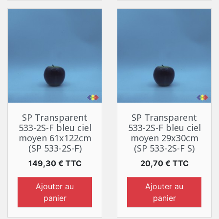
SP Transparent
SP Transparent
533-2S-F bleu ciel
533-2S-F bleu ciel
moyen 61x122cm
moyen 29x30cm
(SP 533-2S-F)
(SP 533-2S-F S)
Prix
Prix
149,30 € TTC
20,70 € TTC
Ajouter au
Ajouter au
panier
panier