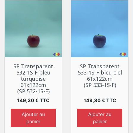
SP Transparent
SP Transparent
532-1S-F bleu
533-1S-F bleu ciel
turquoise
61x122cm
61x122cm
(SP 533-1S-F)
(SP 532-1S-F)
Prix
Prix
149,30 € TTC
149,30 € TTC
Ajouter au
Ajouter au
panier
panier