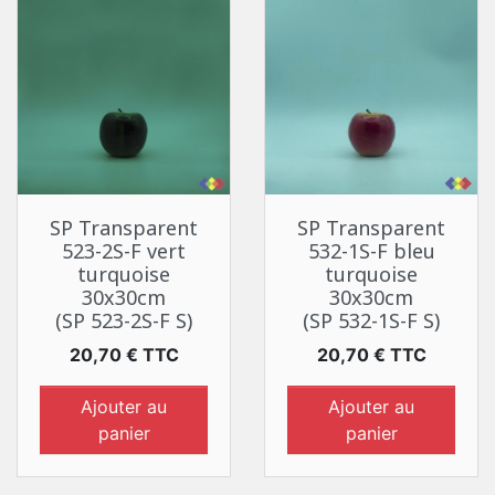
SP Transparent
SP Transparent
523-2S-F vert
532-1S-F bleu
turquoise
turquoise
30x30cm
30x30cm
(SP 523-2S-F S)
(SP 532-1S-F S)
Prix
Prix
20,70 € TTC
20,70 € TTC
Ajouter au
Ajouter au
panier
panier