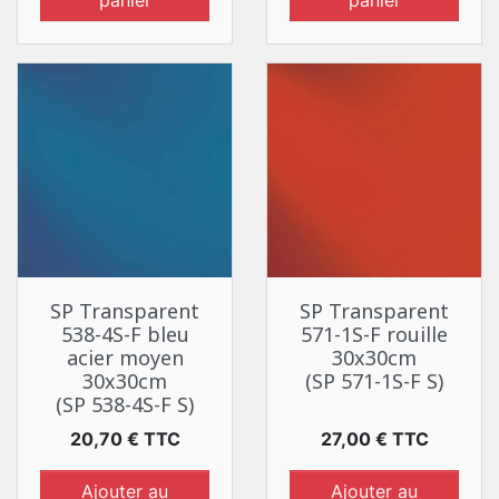
panier
panier
SP Transparent
SP Transparent
538-4S-F bleu
571-1S-F rouille
acier moyen
30x30cm
30x30cm
(SP 571-1S-F S)
(SP 538-4S-F S)
Prix
Prix
20,70 € TTC
27,00 € TTC
Ajouter au
Ajouter au