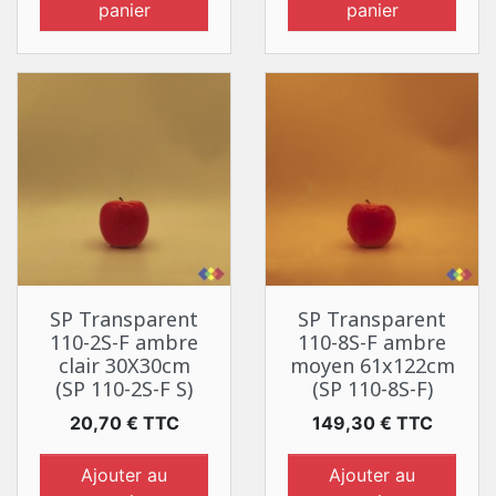
panier
panier
SP Transparent
SP Transparent
110-2S-F ambre
110-8S-F ambre
clair 30X30cm
moyen 61x122cm
(SP 110-2S-F S)
(SP 110-8S-F)
Prix
Prix
20,70 € TTC
149,30 € TTC
Ajouter au
Ajouter au