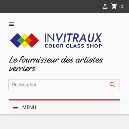

shopping_cart
(0)

Le fournisseur des artistes
verriers

MENU