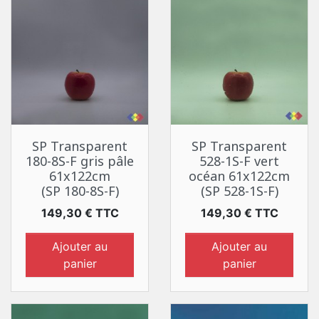
SP Transparent
SP Transparent
180-8S-F gris pâle
528-1S-F vert
61x122cm
océan 61x122cm
(SP 180-8S-F)
(SP 528-1S-F)
Prix
Prix
149,30 € TTC
149,30 € TTC
Ajouter au
Ajouter au
panier
panier