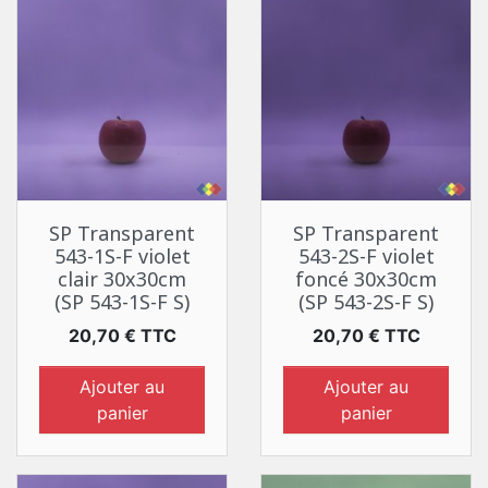
SP Transparent
SP Transparent
543-1S-F violet
543-2S-F violet
clair 30x30cm
foncé 30x30cm
(SP 543-1S-F S)
(SP 543-2S-F S)
Prix
Prix
20,70 € TTC
20,70 € TTC
Ajouter au
Ajouter au
panier
panier