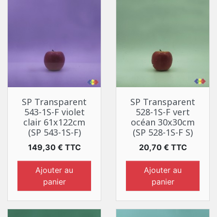
SP Transparent
SP Transparent
543-1S-F violet
528-1S-F vert
clair 61x122cm
océan 30x30cm
(SP 543-1S-F)
(SP 528-1S-F S)
Prix
Prix
149,30 € TTC
20,70 € TTC
Ajouter au
Ajouter au
panier
panier