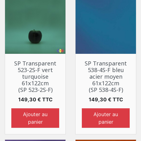
SP Transparent
SP Transparent
523-2S-F vert
538-4S-F bleu
turquoise
acier moyen
61x122cm
61x122cm
(SP 523-2S-F)
(SP 538-4S-F)
Prix
Prix
149,30 € TTC
149,30 € TTC
Ajouter au
Ajouter au
panier
panier