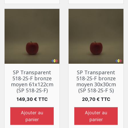
SP Transparent
SP Transparent
518-2S-F bronze
518-2S-F bronze
moyen 61x122cm
moyen 30x30cm
(SP 518-2S-F)
(SP 518-2S-F S)
Prix
Prix
149,30 € TTC
20,70 € TTC
Ajouter au
Ajouter au
panier
panier