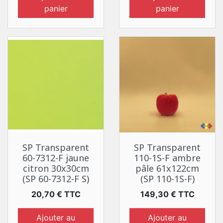
panier
panier
SP Transparent
SP Transparent
60-7312-F jaune
110-1S-F ambre
citron 30x30cm
pâle 61x122cm
(SP 60-7312-F S)
(SP 110-1S-F)
Prix
Prix
20,70 € TTC
149,30 € TTC
Ajouter au
Ajouter au