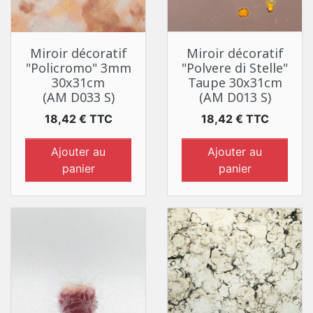
Miroir décoratif
Miroir décoratif
"Policromo" 3mm
"Polvere di Stelle"
30x31cm
Taupe 30x31cm
(AM D033 S)
(AM D013 S)
Prix
Prix
18,42 € TTC
18,42 € TTC
Ajouter au
Ajouter au
panier
panier