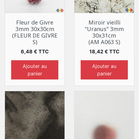
Fleur de Givre
Miroir vieilli
3mm 30x30cm
"Uranus" 3mm
(FLEUR DE GIVRE
30x31cm
S)
(AM A063 S)
Prix
Prix
6,48 € TTC
18,42 € TTC
Ajouter au
Ajouter au
panier
panier