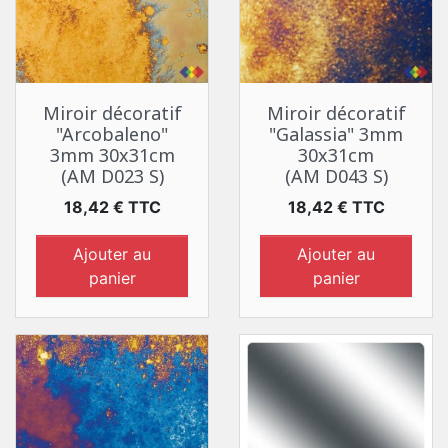
Miroir décoratif
Miroir décoratif
"Arcobaleno"
"Galassia" 3mm
3mm 30x31cm
30x31cm
(AM D023 S)
(AM D043 S)
Prix
Prix
18,42 € TTC
18,42 € TTC
Ajouter au
Ajouter au
panier
panier