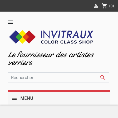

shopping_cart
(0)

Le fournisseur des artistes
verriers

MENU