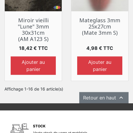
Miroir vieilli
Mateglass 3mm
"Lune" 3mm
25x27cm
30x31cm
(Mate 3mm S)
(AM A123 S)
Prix
Prix
18,42 € TTC
4,98 € TTC
Ajouter au
Ajouter au
panier
panier
Affichage 1-16 de 16 article(s)

Retour en haut
STOCK
Vaste stock de verre et matériels