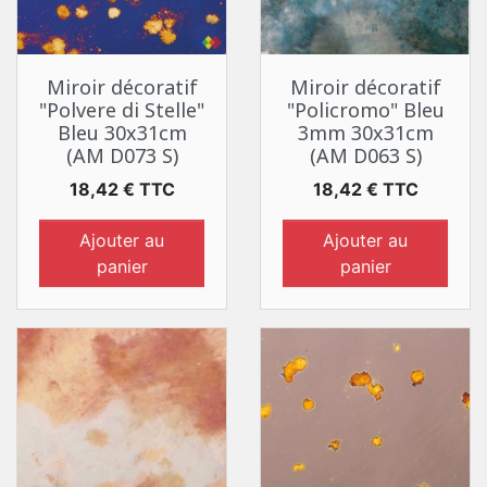
Miroir décoratif
Miroir décoratif
"Polvere di Stelle"
"Policromo" Bleu
Bleu 30x31cm
3mm 30x31cm
(AM D073 S)
(AM D063 S)
Prix
Prix
18,42 € TTC
18,42 € TTC
Ajouter au
Ajouter au
panier
panier