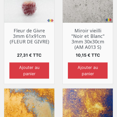
Fleur de Givre
Miroir vieilli
3mm 61x91cm
"Noir et Blanc"
(FLEUR DE GIVRE)
3mm 30x30cm
(AM A013 S)
Prix
Prix
27,31 € TTC
10,15 € TTC
Ajouter au
Ajouter au
panier
panier