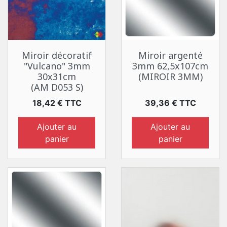
Miroir décoratif
Miroir argenté
"Vulcano" 3mm
3mm 62,5x107cm
30x31cm
(MIROIR 3MM)
(AM D053 S)
Prix
Prix
18,42 € TTC
39,36 € TTC
Ajouter au
Ajouter au
panier
panier