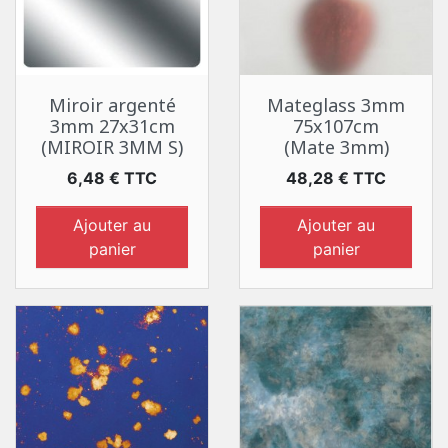
Miroir argenté
Mateglass 3mm
3mm 27x31cm
75x107cm
(MIROIR 3MM S)
(Mate 3mm)
Prix
Prix
6,48 € TTC
48,28 € TTC
Ajouter au
Ajouter au
panier
panier