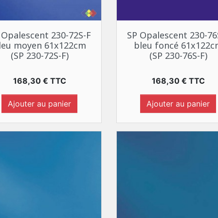
Aperçu rapide
Aperçu rapide


 Opalescent 230-72S-F
SP Opalescent 230-76
leu moyen 61x122cm
bleu foncé 61x122
(SP 230-72S-F)
(SP 230-76S-F)
Prix
Prix
168,30 € TTC
168,30 € TTC
Ajouter au panier
Ajouter au panier