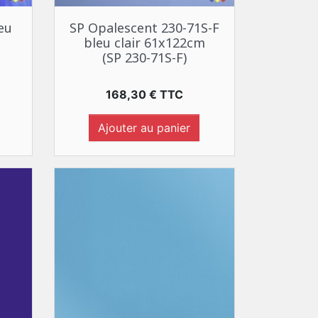
Aperçu rapide

eu
SP Opalescent 230-71S-F
bleu clair 61x122cm
(SP 230-71S-F)
Prix
168,30 € TTC
Ajouter au panier