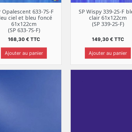
Aperçu rapide
Aperçu rapide


 Opalescent 633-7S-F
SP Wispy 339-2S-F bl
leu ciel et bleu foncé
clair 61x122cm
61x122cm
(SP 339-2S-F)
(SP 633-7S-F)
Prix
Prix
168,30 € TTC
149,30 € TTC
Ajouter au panier
Ajouter au panier