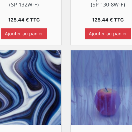
(SP 132W-F)
(SP 130-8W-F)
Prix
Prix
125,44 € TTC
125,44 € TTC
Ajouter au panier
Ajouter au panier
Aperçu rapide
Aperçu rapide

