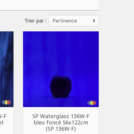
Trier par :
Aperçu rapide

W-F
SP Waterglass 136W-F
el
bleu foncé 56x122cm
(SP 136W-F)