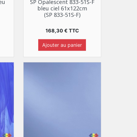
eu
SP Opalescent 833-51S-F
bleu ciel 61x122cm
(SP 833-51S-F)
Prix
168,30 € TTC
Ajouter au panier