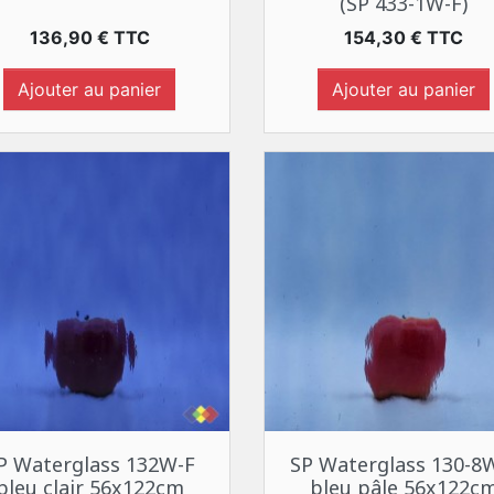
(SP 433-1W-F)
Prix
Prix
136,90 € TTC
154,30 € TTC
Ajouter au panier
Ajouter au panier
Aperçu rapide
Aperçu rapide


P Waterglass 132W-F
SP Waterglass 130-8
bleu clair 56x122cm
bleu pâle 56x122c