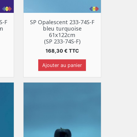
Aperçu rapide

S-F
SP Opalescent 233-74S-F
cm
bleu turquoise
61x122cm
(SP 233-74S-F)
Prix
168,30 € TTC
Ajouter au panier