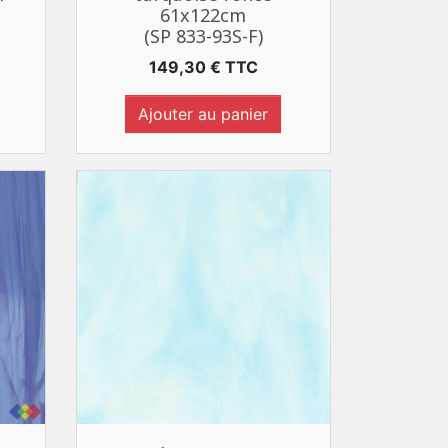
61x122cm
(SP 833-93S-F)
Prix
149,30 € TTC
Ajouter au panier
Aperçu rapide
