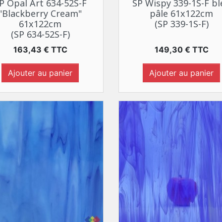
P Opal Art 634-52S-F
SP Wispy 339-1S-F bl
"Blackberry Cream"
pâle 61x122cm
61x122cm
(SP 339-1S-F)
(SP 634-52S-F)
Prix
Prix
163,43 € TTC
149,30 € TTC
Ajouter au panier
Ajouter au panier