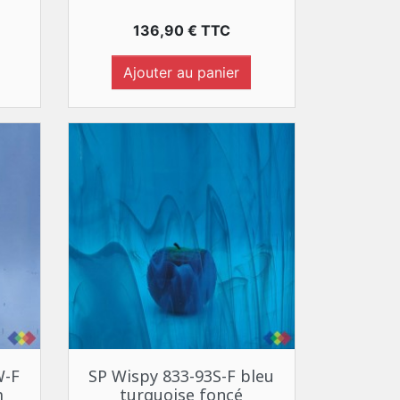
Prix
136,90 € TTC
Ajouter au panier
Aperçu rapide

W-F
SP Wispy 833-93S-F bleu
m
turquoise foncé