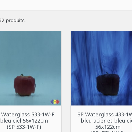
 62 produits.
Aperçu rapide
Aperçu rapide


 Waterglass 533-1W-F
SP Waterglass 433-1
bleu ciel 56x122cm
bleu acier et bleu ci
(SP 533-1W-F)
56x122cm