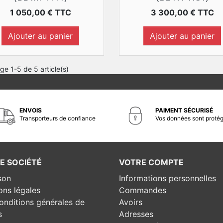
Prix
Prix
1 050,00 € TTC
3 300,00 € TTC
Ajouter au panier
Ajouter au panier
ge 1-5 de 5 article(s)
ENVOIS
PAIMENT SÉCURISÉ
Transporteurs de confiance
Vos données sont proté
E SOCIÉTÉ
VOTRE COMPTE
son
Informations personnelles
ons légales
Commandes
onditions générales de
Avoirs
s
Adresses