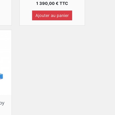
Prix
1 390,00 € TTC
Ajouter au panier
by