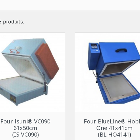
 5 produits.
Aperçu rapide
Aperçu rapide


Four Isuni® VC090
Four BlueLine® Hob
61x50cm
One 41x41cm
(IS VC090)
(BL HO4141)