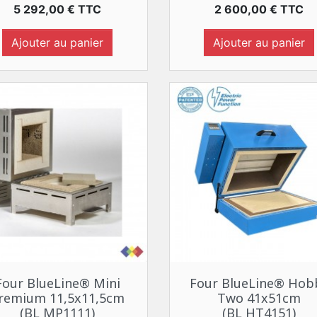
Prix
Prix
5 292,00 € TTC
2 600,00 € TTC
Ajouter au panier
Ajouter au panier
Aperçu rapide
Aperçu rapide


Four BlueLine® Mini
Four BlueLine® Hob
remium 11,5x11,5cm
Two 41x51cm
(BL MP1111)
(BL HT4151)