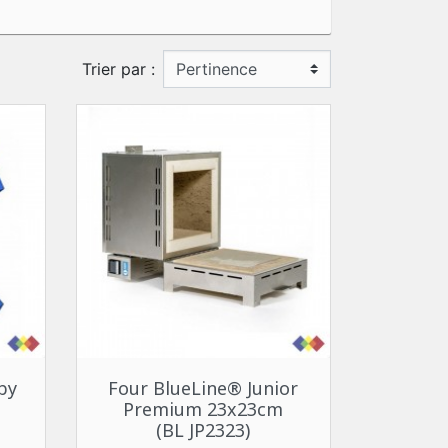
Trier par :
Aperçu rapide

by
Four BlueLine® Junior
Premium 23x23cm
(BL JP2323)