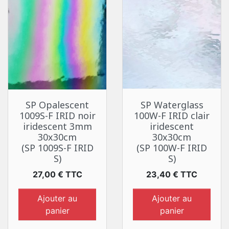
SP Opalescent
SP Waterglass
1009S-F IRID noir
100W-F IRID clair
iridescent 3mm
iridescent
30x30cm
30x30cm
(SP 1009S-F IRID
(SP 100W-F IRID
S)
S)
Prix
Prix
27,00 € TTC
23,40 € TTC
Ajouter au
Ajouter au
panier
panier