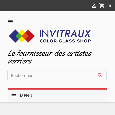

shopping_cart
(0)

Le fournisseur des artistes
verriers

MENU