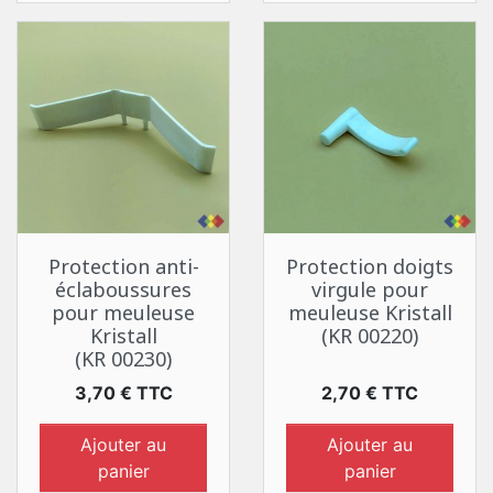
Protection anti-
Protection doigts
éclaboussures
virgule pour
pour meuleuse
meuleuse Kristall
Kristall
(KR 00220)
(KR 00230)
Prix
Prix
3,70 € TTC
2,70 € TTC
Ajouter au
Ajouter au
panier
panier