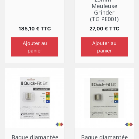
Meuleuse
Grinder
(TG PE001)
Prix
Prix
185,10 € TTC
27,00 € TTC
Ajouter au
Ajouter au
panier
panier
Bague diamantée
Bague diamantée