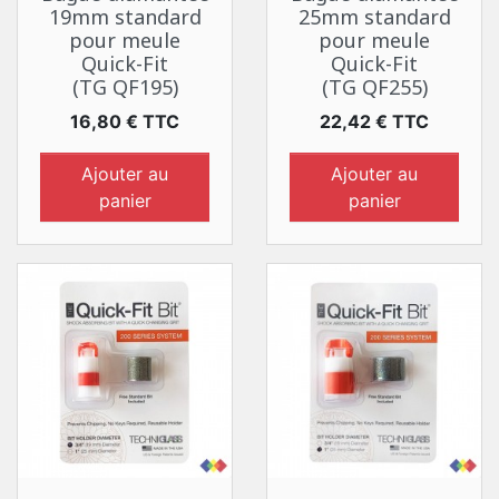
19mm standard
25mm standard
pour meule
pour meule
Quick-Fit
Quick-Fit
(TG QF195)
(TG QF255)
Prix
Prix
16,80 € TTC
22,42 € TTC
Ajouter au
Ajouter au
panier
panier