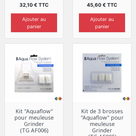
Prix
Prix
32,10 € TTC
45,60 € TTC
Ajouter au
Ajouter au
panier
panier
Kit "Aquaflow"
Kit de 3 brosses
pour meuleuse
"Aquaflow" pour
Grinder
meuleuse
(TG AF006)
Grinder