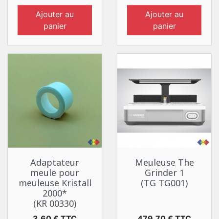
Ajouter au
Ajouter au
panier
panier
Adaptateur
Meuleuse The
meule pour
Grinder 1
meuleuse Kristall
(TG TG001)
2000*
(KR 00330)
Prix
Prix
3,60 € TTC
479,70 € TTC