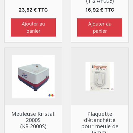
(TG AF005)
Prix
Prix
23,52 € TTC
16,92 € TTC
Ajouter au
Ajouter au
panier
panier
Meuleuse Kristall
Plaquette
2000S
d'étanchéité
(KR 2000S)
pour meule de
25mm -