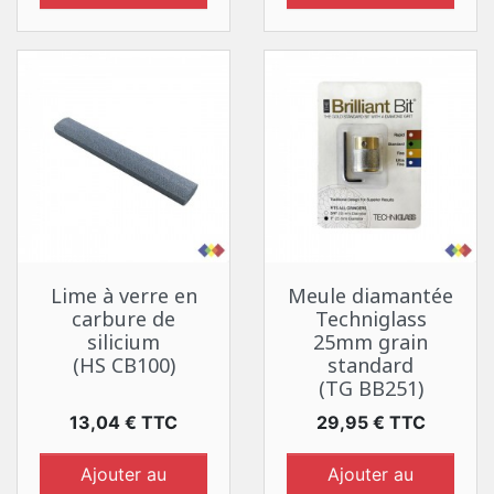
Lime à verre en
Meule diamantée
carbure de
Techniglass
silicium
25mm grain
(HS CB100)
standard
(TG BB251)
Prix
Prix
13,04 € TTC
29,95 € TTC
Ajouter au
Ajouter au