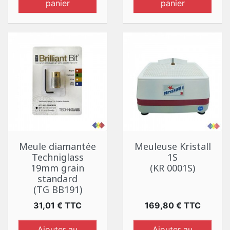
panier
panier
Meule diamantée
Meuleuse Kristall
Techniglass
1S
19mm grain
(KR 0001S)
standard
(TG BB191)
Prix
Prix
31,01 € TTC
169,80 € TTC
Ajouter au
Ajouter au