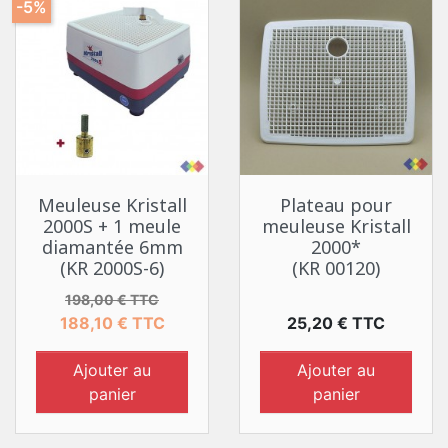
-5%
Meuleuse Kristall
Plateau pour
2000S + 1 meule
meuleuse Kristall
diamantée 6mm
2000*
(KR 2000S-6)
(KR 00120)
Prix de base
Prix
198,00 € TTC
Prix
188,10 € TTC
25,20 € TTC
Ajouter au
Ajouter au
panier
panier