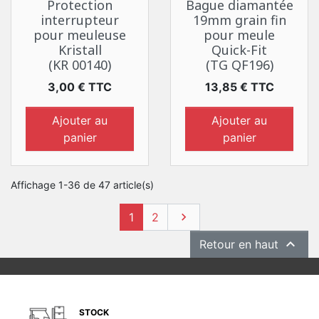
Protection
Bague diamantée
interrupteur
19mm grain fin
pour meuleuse
pour meule
Kristall
Quick-Fit
(KR 00140)
(TG QF196)
Prix
Prix
3,00 € TTC
13,85 € TTC
Ajouter au
Ajouter au
panier
panier
Affichage 1-36 de 47 article(s)
Suivant
1
2


Retour en haut
STOCK