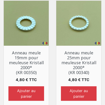
Anneau meule
Anneau meule
19mm pour
25mm pour
meuleuse Kristall
meuleuse Kristall
2000*
2000*
(KR 00350)
(KR 00340)
Prix
Prix
4,80 € TTC
4,80 € TTC
Ajouter au
Ajouter au
panier
panier