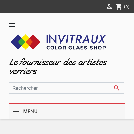

shopping_cart
(0)

Le fournisseur des artistes
verriers

MENU