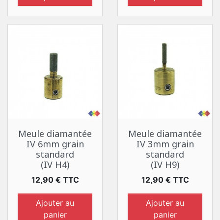
Meule diamantée
Meule diamantée
IV 6mm grain
IV 3mm grain
standard
standard
(IV H4)
(IV H9)
Prix
Prix
12,90 € TTC
12,90 € TTC
Ajouter au
Ajouter au
panier
panier