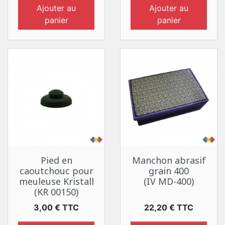
Ajouter au
Ajouter au
panier
panier
Pied en
Manchon abrasif
caoutchouc pour
grain 400
meuleuse Kristall
(IV MD-400)
(KR 00150)
Prix
Prix
3,00 € TTC
22,20 € TTC