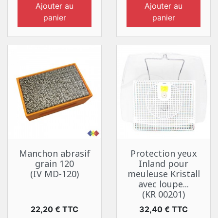
Ajouter au
Ajouter au
panier
panier
Manchon abrasif
Protection yeux
grain 120
Inland pour
(IV MD-120)
meuleuse Kristall
avec loupe...
(KR 00201)
Prix
Prix
22,20 € TTC
32,40 € TTC