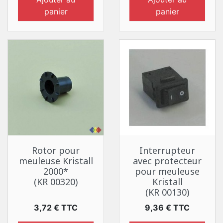
panier
panier
Rotor pour
Interrupteur
meuleuse Kristall
avec protecteur
2000*
pour meuleuse
(KR 00320)
Kristall
(KR 00130)
Prix
Prix
3,72 € TTC
9,36 € TTC