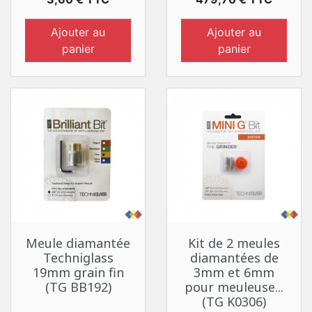
Ajouter au
Ajouter au
panier
panier
Meule diamantée
Kit de 2 meules
Techniglass
diamantées de
19mm grain fin
3mm et 6mm
(TG BB192)
pour meuleuse...
(TG K0306)