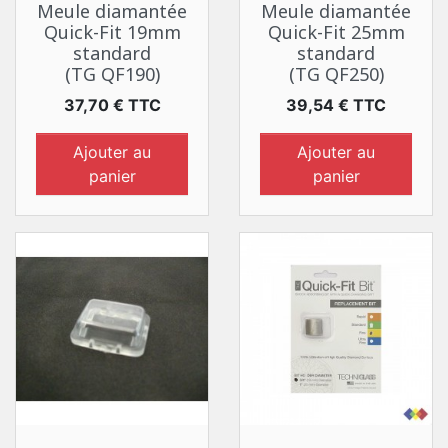
Meule diamantée
Meule diamantée
Quick-Fit 19mm
Quick-Fit 25mm
standard
standard
(TG QF190)
(TG QF250)
Prix
Prix
37,70 € TTC
39,54 € TTC
Ajouter au
Ajouter au
panier
panier