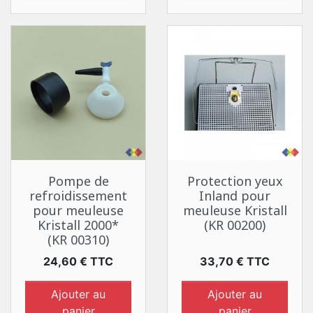
Pompe de
Protection yeux
refroidissement
Inland pour
pour meuleuse
meuleuse Kristall
Kristall 2000*
(KR 00200)
(KR 00310)
Prix
Prix
24,60 € TTC
33,70 € TTC
Ajouter au
Ajouter au
panier
panier