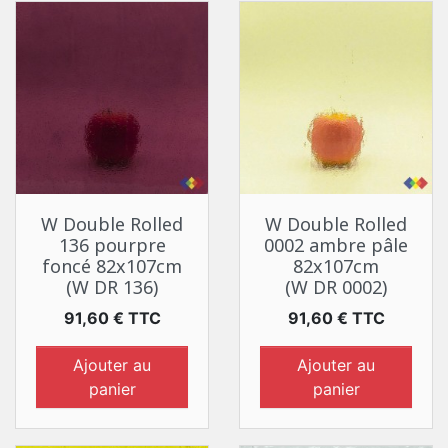
W Double Rolled
W Double Rolled
136 pourpre
0002 ambre pâle
foncé 82x107cm
82x107cm
(W DR 136)
(W DR 0002)
Prix
Prix
91,60 € TTC
91,60 € TTC
Ajouter au
Ajouter au
panier
panier