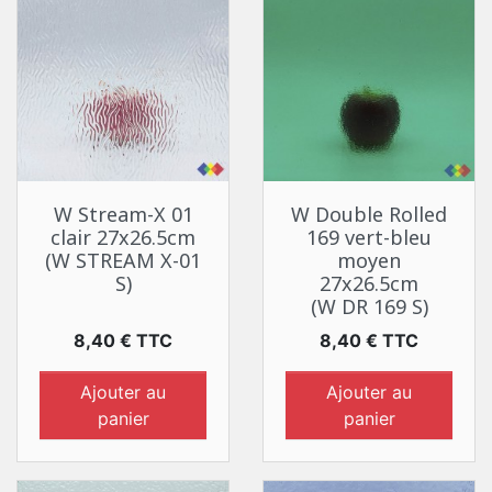
W Stream-X 01
W Double Rolled
clair 27x26.5cm
169 vert-bleu
(W STREAM X-01
moyen
S)
27x26.5cm
(W DR 169 S)
Prix
Prix
8,40 € TTC
8,40 € TTC
Ajouter au
Ajouter au
panier
panier