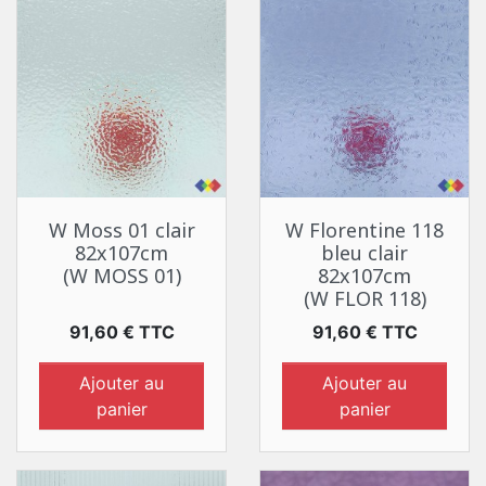
W Moss 01 clair
W Florentine 118
82x107cm
bleu clair
(W MOSS 01)
82x107cm
(W FLOR 118)
Prix
Prix
91,60 € TTC
91,60 € TTC
Ajouter au
Ajouter au
panier
panier