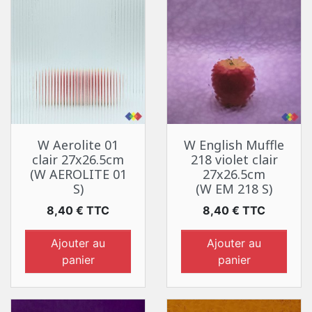
W Aerolite 01
W English Muffle
clair 27x26.5cm
218 violet clair
(W AEROLITE 01
27x26.5cm
S)
(W EM 218 S)
Prix
Prix
8,40 € TTC
8,40 € TTC
Ajouter au
Ajouter au
panier
panier