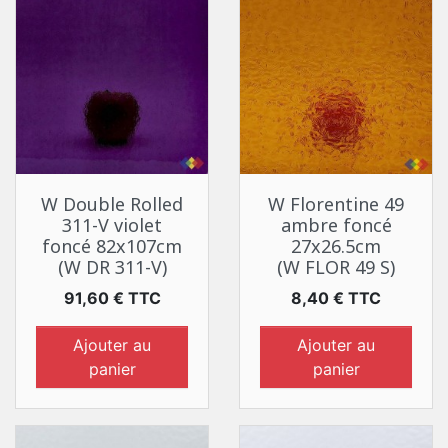
W Double Rolled
W Florentine 49
311-V violet
ambre foncé
foncé 82x107cm
27x26.5cm
(W DR 311-V)
(W FLOR 49 S)
Prix
Prix
91,60 € TTC
8,40 € TTC
Ajouter au
Ajouter au
panier
panier