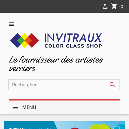

shopping_cart
(0)

Le fournisseur des artistes
verriers

MENU