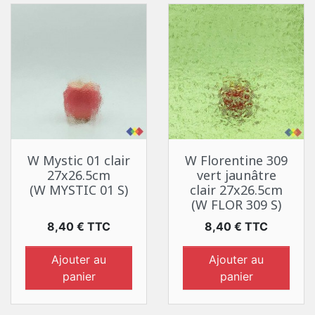
W Mystic 01 clair
W Florentine 309
27x26.5cm
vert jaunâtre
(W MYSTIC 01 S)
clair 27x26.5cm
(W FLOR 309 S)
Prix
Prix
8,40 € TTC
8,40 € TTC
Ajouter au
Ajouter au
panier
panier