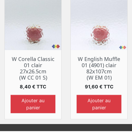
W Corella Classic
W English Muffle
01 clair
01 (4901) clair
27x26.5cm
82x107cm
(W CC 01 S)
(W EM 01)
Prix
Prix
8,40 € TTC
91,60 € TTC
Ajouter au
Ajouter au
panier
panier