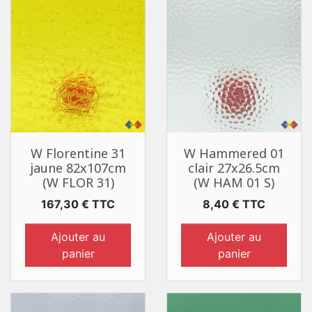
W Florentine 31
W Hammered 01
jaune 82x107cm
clair 27x26.5cm
(W FLOR 31)
(W HAM 01 S)
Prix
Prix
167,30 € TTC
8,40 € TTC
Ajouter au
Ajouter au
panier
panier