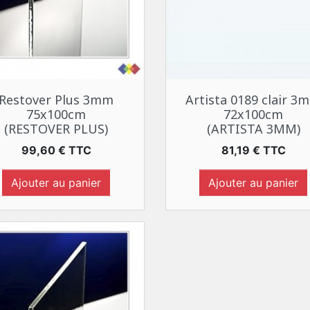
Aperçu rapide
Aperçu rapide


Restover Plus 3mm
Artista 0189 clair 3
75x100cm
72x100cm
(RESTOVER PLUS)
(ARTISTA 3MM)
Prix
Prix
99,60 € TTC
81,19 € TTC
Ajouter au panier
Ajouter au panier