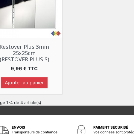
Aperçu rapide

Restover Plus 3mm
25x25cm
(RESTOVER PLUS S)
Prix
9,96 € TTC
Ajouter au panier
ge 1-4 de 4 article(s)
ENVOIS
PAIMENT SÉCURISÉ
Transporteurs de confiance
Vos données sont proté