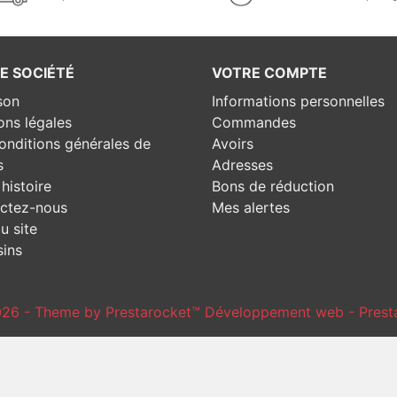
E SOCIÉTÉ
VOTRE COMPTE
son
Informations personnelles
ons légales
Commandes
onditions générales de
Avoirs
s
Adresses
histoire
Bons de réduction
ctez-nous
Mes alertes
u site
ins
26 - Theme by Prestarocket™
Développement web - Prest