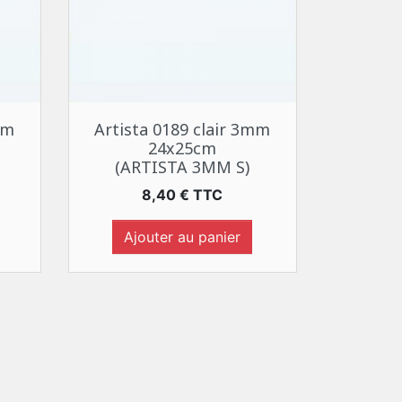
Aperçu rapide

mm
Artista 0189 clair 3mm
24x25cm
(ARTISTA 3MM S)
Prix
8,40 € TTC
Ajouter au panier