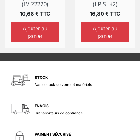
(IV 22220)
(LP SLK2)
Prix
Prix
10,68 € TTC
16,80 € TTC
Ajouter au
Ajouter au
panier
panier
STOCK
Vaste stock de verre et matériels
ENVOIS
Transporteurs de confiance
PAIMENT SÉCURISÉ