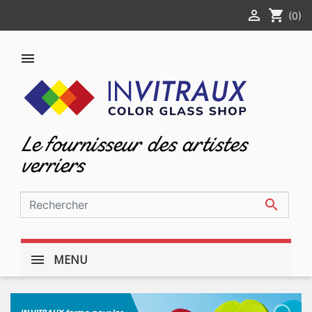

shopping_cart
(0)

Le fournisseur des artistes
verriers

MENU