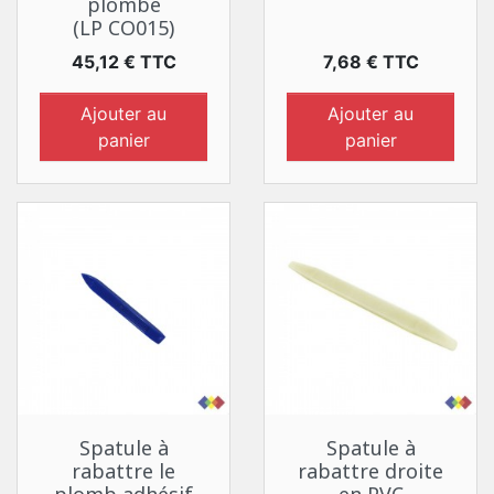
plombé
(LP CO015)
Prix
Prix
45,12 € TTC
7,68 € TTC
Ajouter au
Ajouter au
panier
panier
Spatule à
Spatule à
rabattre le
rabattre droite