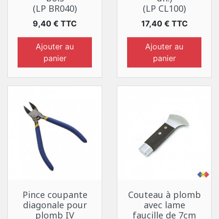
(LP BR040)
(LP CL100)
Prix
Prix
9,40 € TTC
17,40 € TTC
Ajouter au
Ajouter au
panier
panier
Pince coupante
Couteau à plomb
diagonale pour
avec lame
plomb IV
faucille de 7cm