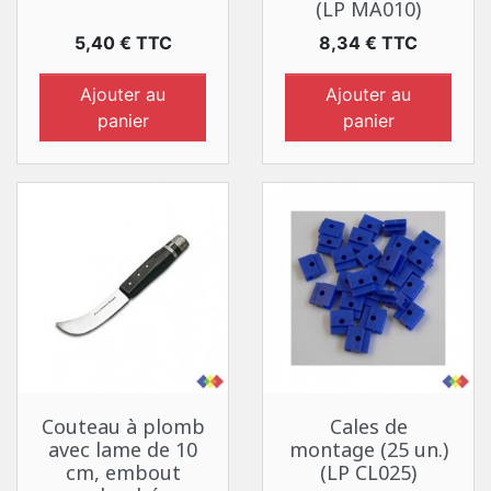
(LP MA010)
Prix
Prix
5,40 € TTC
8,34 € TTC
Ajouter au
Ajouter au
panier
panier
Couteau à plomb
Cales de
avec lame de 10
montage (25 un.)
cm, embout
(LP CL025)