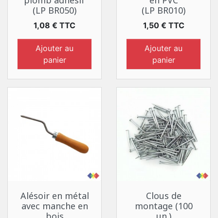
plomb adhésif
en PVC
(LP BR050)
(LP BR010)
Prix
Prix
1,08 € TTC
1,50 € TTC
Ajouter au
Ajouter au
panier
panier
Alésoir en métal
Clous de
avec manche en
montage (100
bois
un.)