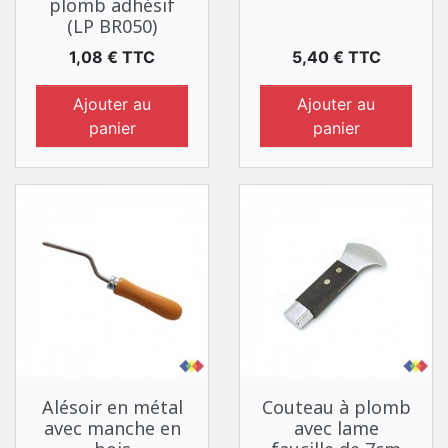
plomb adhésif
(LP BR050)
Prix
Prix
1,08 € TTC
5,40 € TTC
Ajouter au
Ajouter au
panier
panier
Alésoir en métal
Couteau à plomb
avec manche en
avec lame