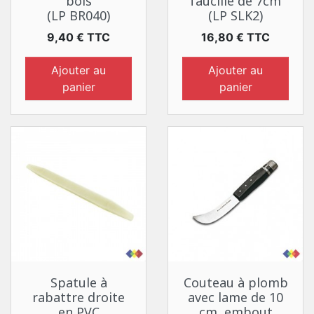
bois
faucille de 7cm
(LP BR040)
(LP SLK2)
Prix
Prix
9,40 € TTC
16,80 € TTC
Ajouter au
Ajouter au
panier
panier
Spatule à
Couteau à plomb
rabattre droite
avec lame de 10
en PVC
cm, embout