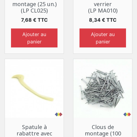
montage (25 un.)
verrier
(LP CL025)
(LP MA010)
Prix
Prix
7,68 € TTC
8,34 € TTC
Ajouter au
Ajouter au
panier
panier
Spatule à
Clous de
rabattre avec
montage (100