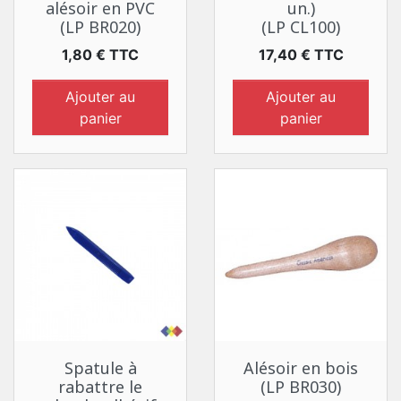
alésoir en PVC
un.)
(LP BR020)
(LP CL100)
Prix
Prix
1,80 € TTC
17,40 € TTC
Ajouter au
Ajouter au
panier
panier
Spatule à
Alésoir en bois
rabattre le
(LP BR030)