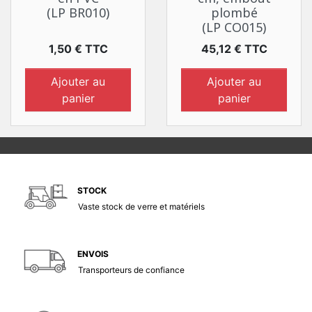
(LP BR010)
plombé
(LP CO015)
Prix
Prix
1,50 € TTC
45,12 € TTC
Ajouter au
Ajouter au
panier
panier
STOCK
Vaste stock de verre et matériels
ENVOIS
Transporteurs de confiance