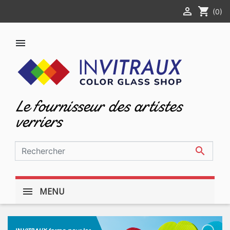

shopping_cart
(0)

Le fournisseur des artistes
verriers

MENU