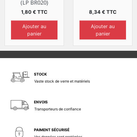
(LP BR020)
Prix
Prix
1,80 € TTC
8,34 € TTC
Ajouter au
Ajouter au
panier
panier
STOCK
Vaste stock de verre et matériels
ENVOIS
Transporteurs de confiance
PAIMENT SÉCURISÉ
Vos données sont protégées