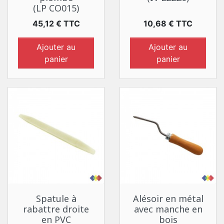
(LP CO015)
Prix
Prix
45,12 € TTC
10,68 € TTC
Ajouter au
Ajouter au
panier
panier
Spatule à
Alésoir en métal
rabattre droite
avec manche en
en PVC
bois