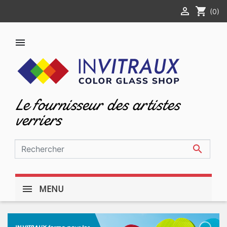

shopping_cart
(0)

Le fournisseur des artistes
verriers

MENU