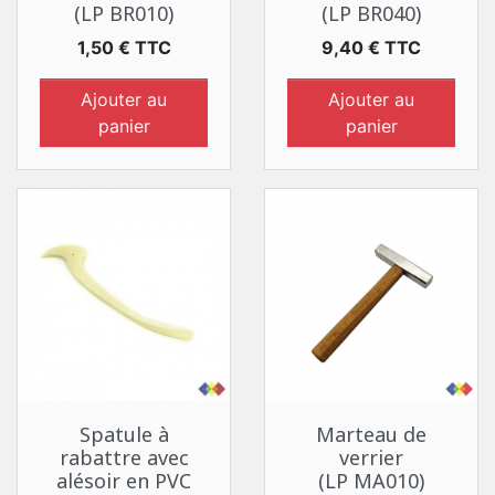
(LP BR010)
(LP BR040)
Prix
Prix
1,50 € TTC
9,40 € TTC
Ajouter au
Ajouter au
panier
panier
Spatule à
Marteau de
rabattre avec
verrier
alésoir en PVC
(LP MA010)