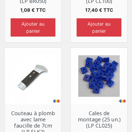
(LP BR050)
(LP CL100)
Prix
Prix
1,08 € TTC
17,40 € TTC
Ajouter au
Ajouter au
panier
panier
Couteau à plomb
Cales de
avec lame
montage (25 un.)
faucille de 7cm
(LP CL025)
(LP SLK2)