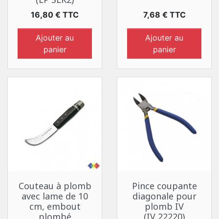
Prix
Prix
16,80 € TTC
7,68 € TTC
Ajouter au
Ajouter au
panier
panier
Couteau à plomb
Pince coupante
avec lame de 10
diagonale pour
cm, embout
plomb IV
plombé
(IV 22220)