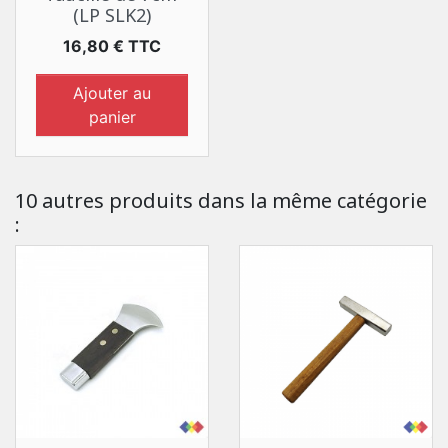
(LP SLK2)
Prix
16,80 € TTC
Ajouter au
panier
10 autres produits dans la même catégorie
: