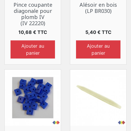
Pince coupante
Alésoir en bois
diagonale pour
(LP BR030)
plomb IV
(IV 22220)
Prix
Prix
10,68 € TTC
5,40 € TTC
Ajouter au
Ajouter au
panier
panier