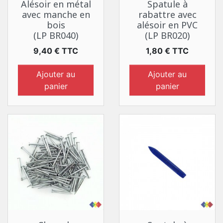
Alésoir en métal
Spatule à
avec manche en
rabattre avec
bois
alésoir en PVC
(LP BR040)
(LP BR020)
Prix
Prix
9,40 € TTC
1,80 € TTC
Ajouter au
Ajouter au
panier
panier