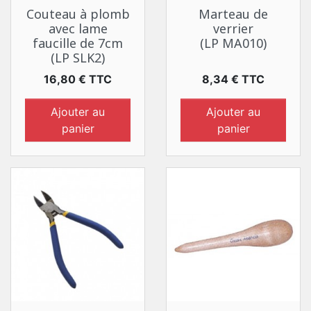
Couteau à plomb
Marteau de
avec lame
verrier
faucille de 7cm
(LP MA010)
(LP SLK2)
Prix
Prix
16,80 € TTC
8,34 € TTC
Ajouter au
Ajouter au
panier
panier