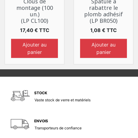
Clous de
Spatule à
montage (100
rabattre le
un.)
plomb adhésif
(LP CL100)
(LP BR050)
Prix
Prix
17,40 € TTC
1,08 € TTC
Ajouter au
Ajouter au
panier
panier
STOCK
Vaste stock de verre et matériels
ENVOIS
Transporteurs de confiance