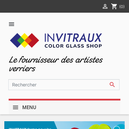

shopping_cart
(0)

Le fournisseur des artistes
verriers

MENU