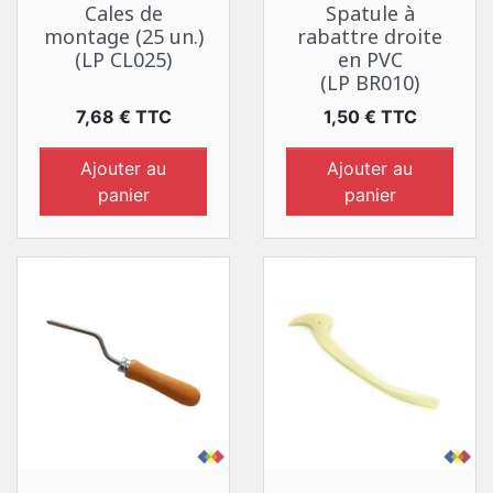
Cales de
Spatule à
montage (25 un.)
rabattre droite
(LP CL025)
en PVC
(LP BR010)
Prix
Prix
7,68 € TTC
1,50 € TTC
Ajouter au
Ajouter au
panier
panier