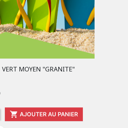
G VERT MOYEN "GRANITE"
m

AJOUTER AU PANIER