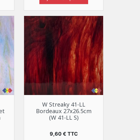
Aperçu rapide

W Streaky 41-LL
et
Bordeaux 27x26.5cm
m
(W 41-LL S)
Prix
9,60 € TTC