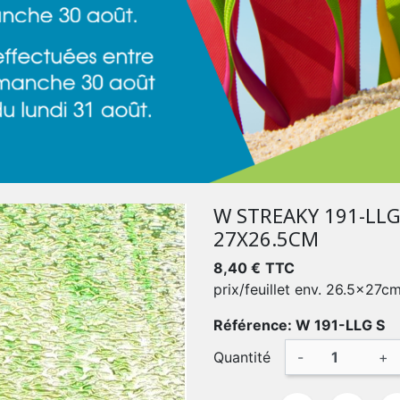
W STREAKY 191-LL
27X26.5CM
8,40 €
TTC
prix/feuillet env. 26.5x27c
Référence: W 191-LLG S
Quantité
-
+