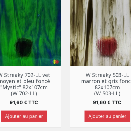
Aperçu rapide
Aperçu rapide


W Streaky 702-LL vet
W Streaky 503-LL
moyen et bleu foncé
marron et gris fonc
"Mystic" 82x107cm
82x107cm
(W 702-LL)
(W 503-LL)
Prix
Prix
91,60 € TTC
91,60 € TTC
Ajouter au panier
Ajouter au panier