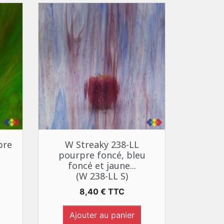
Aperçu rapide

bre
W Streaky 238-LL
pourpre foncé, bleu
foncé et jaune...
(W 238-LL S)
Prix
8,40 € TTC
Ajouter au panier