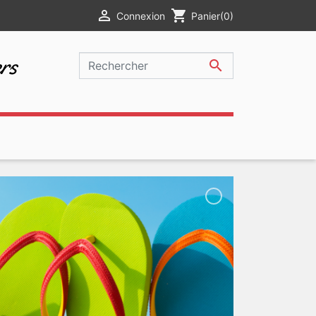

shopping_cart
Connexion
Panier
(0)
rs
