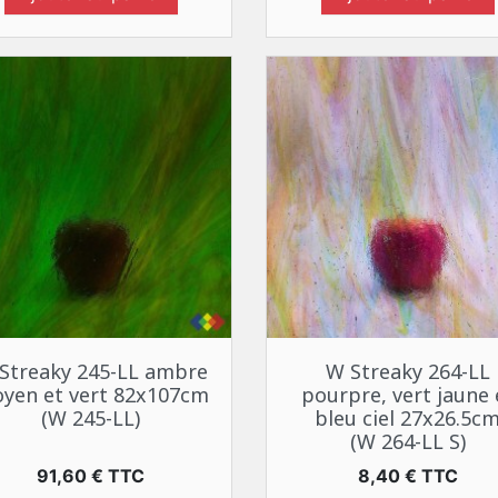
Aperçu rapide
Aperçu rapide


Streaky 245-LL ambre
W Streaky 264-LL
yen et vert 82x107cm
pourpre, vert jaune 
(W 245-LL)
bleu ciel 27x26.5c
(W 264-LL S)
Prix
Prix
91,60 € TTC
8,40 € TTC