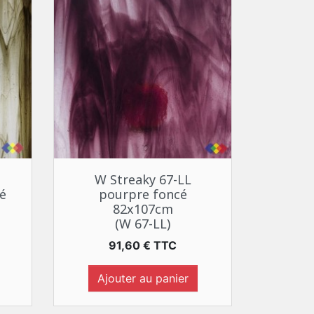
Aperçu rapide

W Streaky 67-LL
é
pourpre foncé
82x107cm
(W 67-LL)
Prix
91,60 € TTC
Ajouter au panier