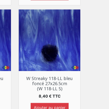
Aperçu rapide

eu
W Streaky 118-LL bleu
foncé 27x26.5cm
(W 118-LL S)
Prix
8,40 € TTC
Ajouter au panier