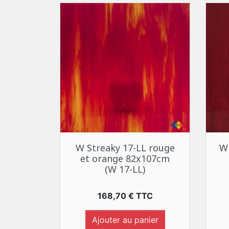
Aperçu rapide

W Streaky 17-LL rouge
W
et orange 82x107cm
(W 17-LL)
Prix
168,70 € TTC
Ajouter au panier