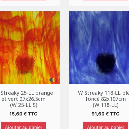
Aperçu rapide
Aperçu rapide


Streaky 25-LL orange
W Streaky 118-LL bl
et vert 27x26.5cm
foncé 82x107cm
(W 25-LL S)
(W 118-LL)
Prix
Prix
15,60 € TTC
91,60 € TTC
Ajouter au panier
Ajouter au panier