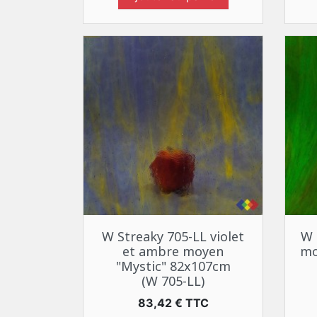
Aperçu rapide

W Streaky 705-LL violet
W 
et ambre moyen
mo
"Mystic" 82x107cm
(W 705-LL)
Prix
83,42 € TTC