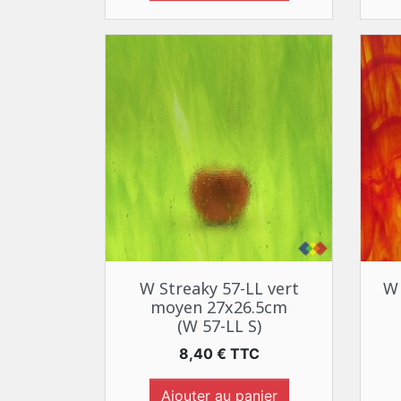
Aperçu rapide

W Streaky 57-LL vert
W 
moyen 27x26.5cm
(W 57-LL S)
Prix
8,40 € TTC
Ajouter au panier