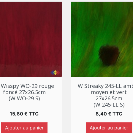
Aperçu rapide
Aperçu rapide


 Wisspy WO-29 rouge
W Streaky 245-LL am
foncé 27x26.5cm
moyen et vert
(W WO-29 S)
27x26.5cm
(W 245-LL S)
Prix
Prix
15,60 € TTC
8,40 € TTC
Ajouter au panier
Ajouter au panier