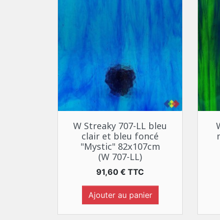
Aperçu rapide

W Streaky 707-LL bleu
clair et bleu foncé
"Mystic" 82x107cm
(W 707-LL)
Prix
91,60 € TTC
Ajouter au panier