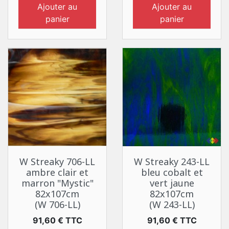
Ajouter au
Ajouter au
panier
panier
W Streaky 706-LL
W Streaky 243-LL
ambre clair et
bleu cobalt et
marron "Mystic"
vert jaune
82x107cm
82x107cm
(W 706-LL)
(W 243-LL)
Prix
Prix
91,60 € TTC
91,60 € TTC