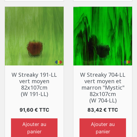
W Streaky 191-LL
W Streaky 704-LL
vert moyen
vert moyen et
82x107cm
marron "Mystic"
(W 191-LL)
82x107cm
(W 704-LL)
Prix
Prix
91,60 € TTC
83,42 € TTC
Ajouter au
Ajouter au
panier
panier