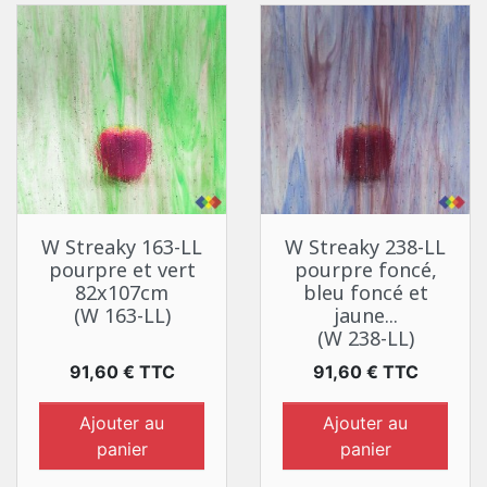
W Streaky 163-LL
W Streaky 238-LL
pourpre et vert
pourpre foncé,
82x107cm
bleu foncé et
(W 163-LL)
jaune...
(W 238-LL)
Prix
Prix
91,60 € TTC
91,60 € TTC
Ajouter au
Ajouter au
panier
panier