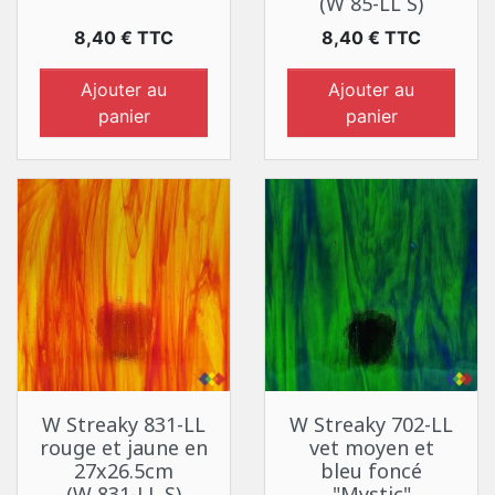
(W 85-LL S)
Prix
Prix
8,40 € TTC
8,40 € TTC
Ajouter au
Ajouter au
panier
panier
W Streaky 831-LL
W Streaky 702-LL
rouge et jaune en
vet moyen et
27x26.5cm
bleu foncé
(W 831-LL S)
"Mystic"