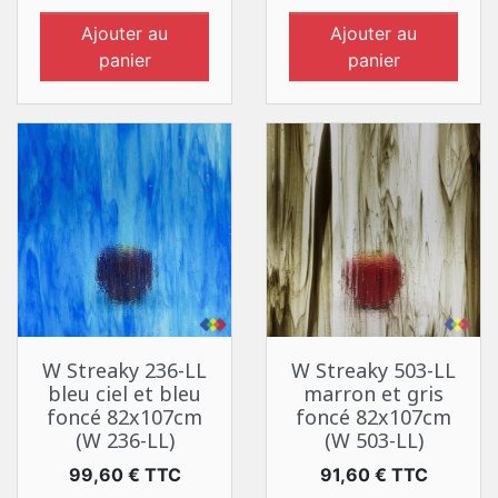
Ajouter au
Ajouter au
panier
panier
W Streaky 236-LL
W Streaky 503-LL
bleu ciel et bleu
marron et gris
foncé 82x107cm
foncé 82x107cm
(W 236-LL)
(W 503-LL)
Prix
Prix
99,60 € TTC
91,60 € TTC