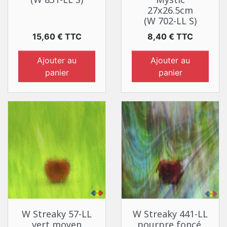
27x26.5cm
(W 702-LL S)
Prix
Prix
15,60 € TTC
8,40 € TTC
Ajouter au
Ajouter au
panier
panier
W Streaky 57-LL
W Streaky 441-LL
vert moyen
pourpre foncé,