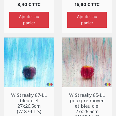
Prix
Prix
8,40 € TTC
15,60 € TTC
Ajouter au
Ajouter au
panier
panier
W Streaky 87-LL
W Streaky 85-LL
bleu ciel
pourpre moyen
27x26.5cm
et bleu ciel
(W 87-LL S)
27x26.5cm