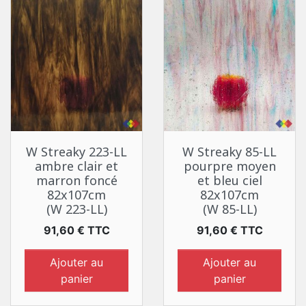
W Streaky 223-LL
W Streaky 85-LL
ambre clair et
pourpre moyen
marron foncé
et bleu ciel
82x107cm
82x107cm
(W 223-LL)
(W 85-LL)
Prix
Prix
91,60 € TTC
91,60 € TTC
Ajouter au
Ajouter au
panier
panier