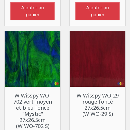
Ajouter au
Ajouter au
panier
panier
W Wisspy WO-
W Wisspy WO-29
702 vert moyen
rouge foncé
et bleu foncé
27x26.5cm
"Mystic"
(W WO-29 S)
27x26.5cm
(W WO-702 S)