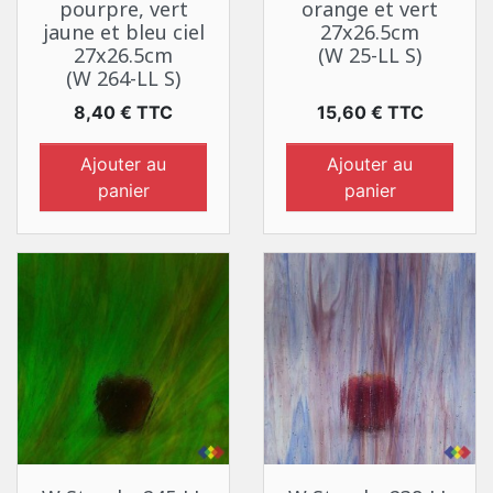
pourpre, vert
orange et vert
jaune et bleu ciel
27x26.5cm
27x26.5cm
(W 25-LL S)
(W 264-LL S)
Prix
Prix
8,40 € TTC
15,60 € TTC
Ajouter au
Ajouter au
panier
panier