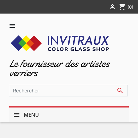

shopping_cart
(0)

Le fournisseur des artistes
verriers

MENU