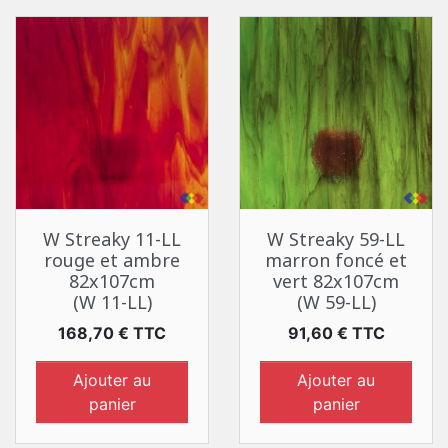
W Streaky 11-LL
W Streaky 59-LL
rouge et ambre
marron foncé et
82x107cm
vert 82x107cm
(W 11-LL)
(W 59-LL)
Prix
Prix
168,70 € TTC
91,60 € TTC
Ajouter au
Ajouter au
panier
panier