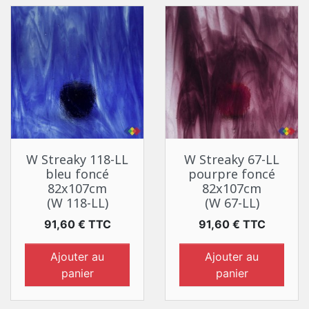
W Streaky 118-LL
W Streaky 67-LL
bleu foncé
pourpre foncé
82x107cm
82x107cm
(W 118-LL)
(W 67-LL)
Prix
Prix
91,60 € TTC
91,60 € TTC
Ajouter au
Ajouter au
panier
panier