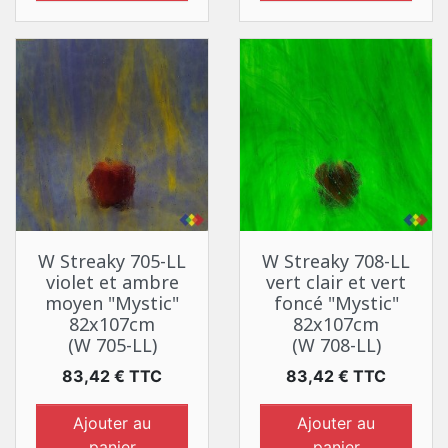
W Streaky 705-LL
W Streaky 708-LL
violet et ambre
vert clair et vert
moyen "Mystic"
foncé "Mystic"
82x107cm
82x107cm
(W 705-LL)
(W 708-LL)
Prix
Prix
83,42 € TTC
83,42 € TTC
Ajouter au
Ajouter au
panier
panier