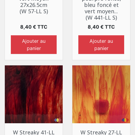
27x26.5cm
bleu foncé et
(W 57-LL S)
vert moyen...
(W 441-LL S)
Prix
Prix
8,40 € TTC
8,40 € TTC
Ajouter au
Ajouter au
panier
panier
W Streaky 41-LL
W Streaky 27-LL