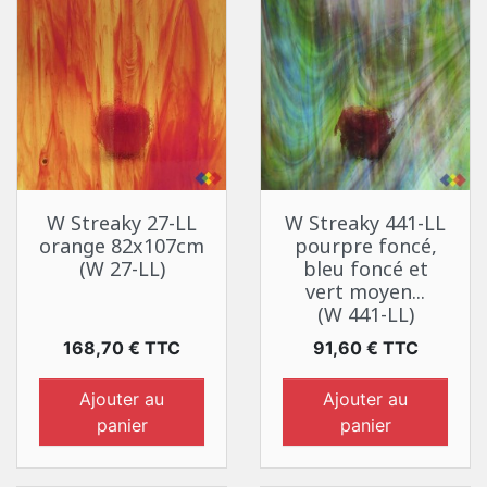
W Streaky 27-LL
W Streaky 441-LL
orange 82x107cm
pourpre foncé,
(W 27-LL)
bleu foncé et
vert moyen...
(W 441-LL)
Prix
Prix
168,70 € TTC
91,60 € TTC
Ajouter au
Ajouter au
panier
panier