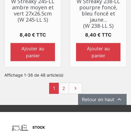
W Streaky 245-LL
W Streaky 238-LL
ambre moyen et
pourpre foncé,
vert 27x26.5cm
bleu foncé et
(W 245-LL S)
jaune...
(W 238-LL S)
Prix
Prix
8,40 € TTC
8,40 € TTC
Ajouter au
Ajouter au
panier
panier
Affichage 1-36 de 48 article(s)
Suivant
1
2


Retour en haut
STOCK