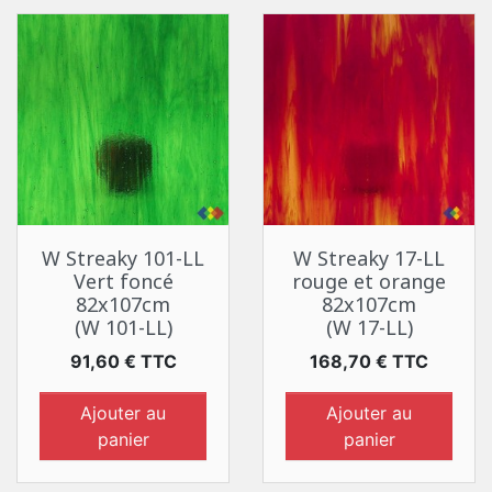
W Streaky 101-LL
W Streaky 17-LL
Vert foncé
rouge et orange
82x107cm
82x107cm
(W 101-LL)
(W 17-LL)
Prix
Prix
91,60 € TTC
168,70 € TTC
Ajouter au
Ajouter au
panier
panier