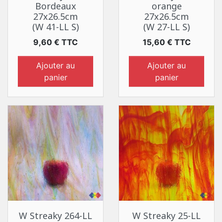
Bordeaux
orange
27x26.5cm
27x26.5cm
(W 41-LL S)
(W 27-LL S)
Prix
Prix
9,60 € TTC
15,60 € TTC
Ajouter au
Ajouter au
panier
panier
W Streaky 264-LL
W Streaky 25-LL