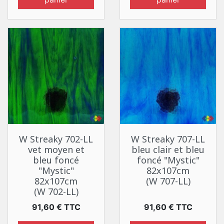
W Streaky 702-LL
W Streaky 707-LL
vet moyen et
bleu clair et bleu
bleu foncé
foncé "Mystic"
"Mystic"
82x107cm
82x107cm
(W 707-LL)
(W 702-LL)
Prix
Prix
91,60 € TTC
91,60 € TTC