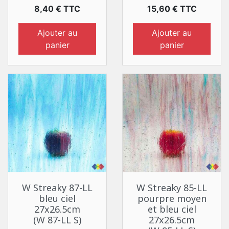
Prix
Prix
8,40 € TTC
15,60 € TTC
Ajouter au
Ajouter au
panier
panier
W Streaky 87-LL
W Streaky 85-LL
bleu ciel
pourpre moyen
27x26.5cm
et bleu ciel
(W 87-LL S)
27x26.5cm