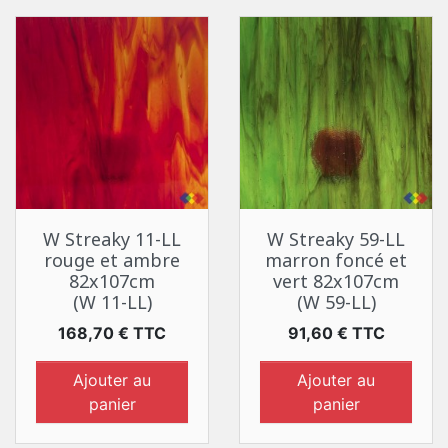
W Streaky 11-LL
W Streaky 59-LL
rouge et ambre
marron foncé et
82x107cm
vert 82x107cm
(W 11-LL)
(W 59-LL)
Prix
Prix
168,70 € TTC
91,60 € TTC
Ajouter au
Ajouter au
panier
panier