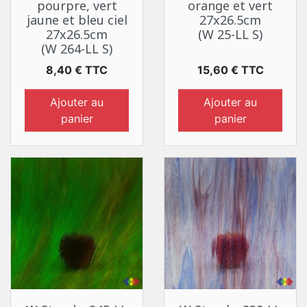
pourpre, vert
orange et vert
jaune et bleu ciel
27x26.5cm
27x26.5cm
(W 25-LL S)
(W 264-LL S)
Prix
Prix
8,40 € TTC
15,60 € TTC
Ajouter au
Ajouter au
panier
panier