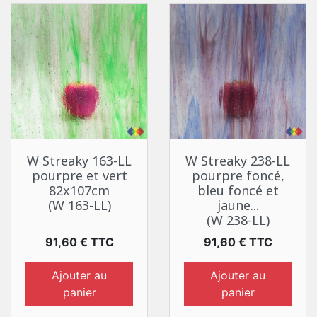
W Streaky 163-LL
W Streaky 238-LL
pourpre et vert
pourpre foncé,
82x107cm
bleu foncé et
(W 163-LL)
jaune...
(W 238-LL)
Prix
Prix
91,60 € TTC
91,60 € TTC
Ajouter au
Ajouter au
panier
panier