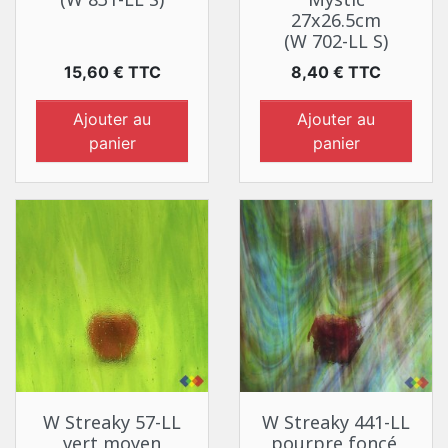
27x26.5cm
(W 702-LL S)
Prix
Prix
15,60 € TTC
8,40 € TTC
Ajouter au
Ajouter au
panier
panier
W Streaky 57-LL
W Streaky 441-LL
vert moyen
pourpre foncé,