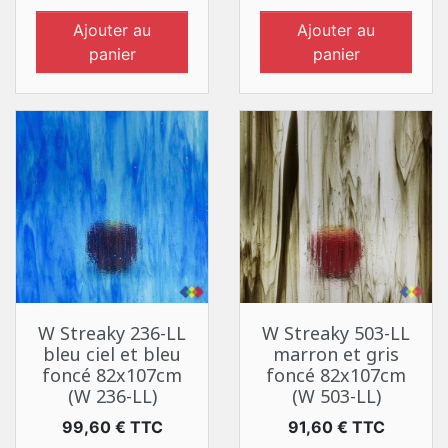
Ajouter au
Ajouter au
panier
panier
W Streaky 236-LL
W Streaky 503-LL
bleu ciel et bleu
marron et gris
foncé 82x107cm
foncé 82x107cm
(W 236-LL)
(W 503-LL)
Prix
Prix
99,60 € TTC
91,60 € TTC