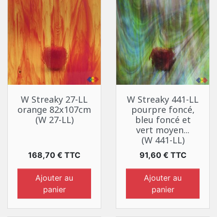
W Streaky 27-LL
W Streaky 441-LL
orange 82x107cm
pourpre foncé,
(W 27-LL)
bleu foncé et
vert moyen...
(W 441-LL)
Prix
Prix
168,70 € TTC
91,60 € TTC
Ajouter au
Ajouter au
panier
panier