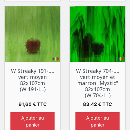
W Streaky 191-LL
W Streaky 704-LL
vert moyen
vert moyen et
82x107cm
marron "Mystic"
(W 191-LL)
82x107cm
(W 704-LL)
Prix
Prix
91,60 € TTC
83,42 € TTC
Ajouter au
Ajouter au
panier
panier