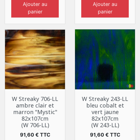
Ajouter au
Ajouter au
panier
panier
W Streaky 706-LL
W Streaky 243-LL
ambre clair et
bleu cobalt et
marron "Mystic"
vert jaune
82x107cm
82x107cm
(W 706-LL)
(W 243-LL)
Prix
Prix
91,60 € TTC
91,60 € TTC