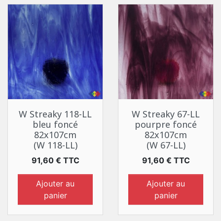
W Streaky 118-LL
W Streaky 67-LL
bleu foncé
pourpre foncé
82x107cm
82x107cm
(W 118-LL)
(W 67-LL)
Prix
Prix
91,60 € TTC
91,60 € TTC
Ajouter au
Ajouter au
panier
panier