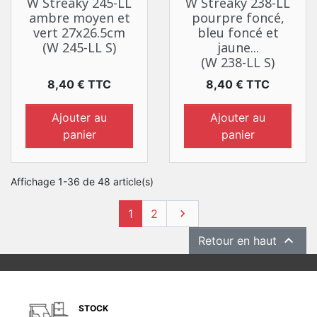
W Streaky 245-LL
W Streaky 238-LL
ambre moyen et
pourpre foncé,
vert 27x26.5cm
bleu foncé et
(W 245-LL S)
jaune...
(W 238-LL S)
Prix
Prix
8,40 € TTC
8,40 € TTC
Ajouter au
Ajouter au
panier
panier
Affichage 1-36 de 48 article(s)
Suivant
1
2


Retour en haut
STOCK