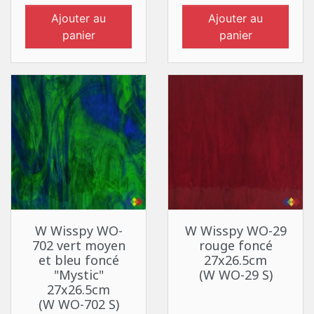
Ajouter au
Ajouter au
panier
panier
W Wisspy WO-
W Wisspy WO-29
702 vert moyen
rouge foncé
et bleu foncé
27x26.5cm
"Mystic"
(W WO-29 S)
27x26.5cm
(W WO-702 S)