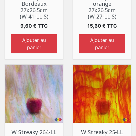
Bordeaux
orange
27x26.5cm
27x26.5cm
(W 41-LL S)
(W 27-LL S)
Prix
Prix
9,60 € TTC
15,60 € TTC
Ajouter au
Ajouter au
panier
panier
W Streaky 264-LL
W Streaky 25-LL