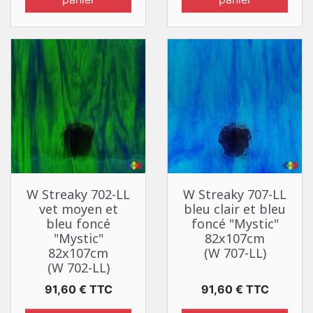
W Streaky 702-LL
W Streaky 707-LL
vet moyen et
bleu clair et bleu
bleu foncé
foncé "Mystic"
"Mystic"
82x107cm
82x107cm
(W 707-LL)
(W 702-LL)
Prix
Prix
91,60 € TTC
91,60 € TTC