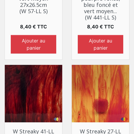
27x26.5cm
bleu foncé et
(W 57-LL S)
vert moyen...
(W 441-LL S)
Prix
Prix
8,40 € TTC
8,40 € TTC
Ajouter au
Ajouter au
panier
panier
W Streaky 41-LL
W Streaky 27-LL