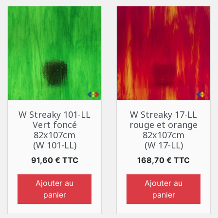
W Streaky 101-LL
W Streaky 17-LL
Vert foncé
rouge et orange
82x107cm
82x107cm
(W 101-LL)
(W 17-LL)
Prix
Prix
91,60 € TTC
168,70 € TTC
Ajouter au
Ajouter au
panier
panier