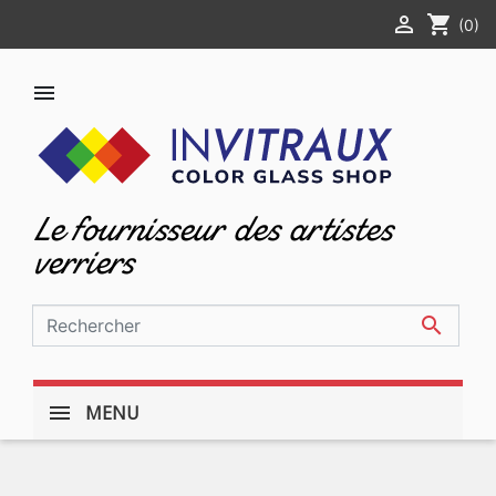

shopping_cart
(0)

Le fournisseur des artistes
verriers

MENU