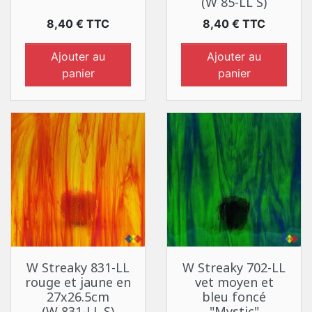
(W 85-LL S)
Prix
Prix
8,40 € TTC
8,40 € TTC
Ajouter au
Ajouter au
panier
panier
W Streaky 831-LL
W Streaky 702-LL
rouge et jaune en
vet moyen et
27x26.5cm
bleu foncé
(W 831-LL S)
"Mystic"