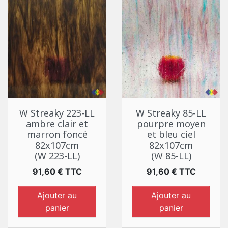
W Streaky 223-LL
W Streaky 85-LL
ambre clair et
pourpre moyen
marron foncé
et bleu ciel
82x107cm
82x107cm
(W 223-LL)
(W 85-LL)
Prix
Prix
91,60 € TTC
91,60 € TTC
Ajouter au
Ajouter au
panier
panier