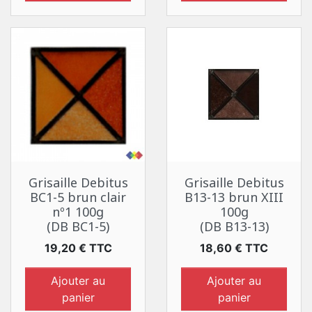
Grisaille Debitus
Grisaille Debitus
BC1-5 brun clair
B13-13 brun XIII
nº1 100g
100g
(DB BC1-5)
(DB B13-13)
Prix
Prix
19,20 € TTC
18,60 € TTC
Ajouter au
Ajouter au
panier
panier