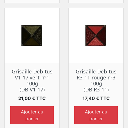
Grisaille Debitus
Grisaille Debitus
V1-17 vert nº1
R3-11 rouge nº3
100g
100g
(DB V1-17)
(DB R3-11)
Prix
Prix
21,00 € TTC
17,40 € TTC
Ajouter au
Ajouter au
panier
panier