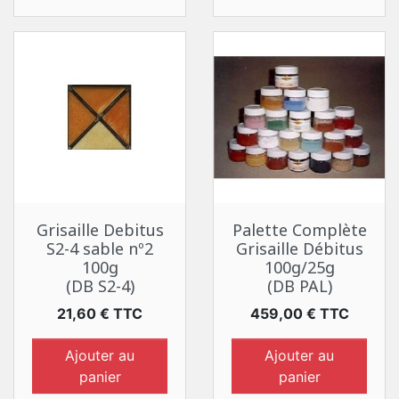
Grisaille Debitus
Palette Complète
S2-4 sable nº2
Grisaille Débitus
100g
100g/25g
(DB S2-4)
(DB PAL)
Prix
Prix
21,60 € TTC
459,00 € TTC
Ajouter au
Ajouter au
panier
panier