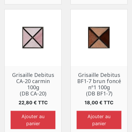
Grisaille Debitus
Grisaille Debitus
CA-20 carmin
BF1-7 brun foncé
100g
nº1 100g
(DB CA-20)
(DB BF1-7)
Prix
Prix
22,80 € TTC
18,00 € TTC
Ajouter au
Ajouter au
panier
panier