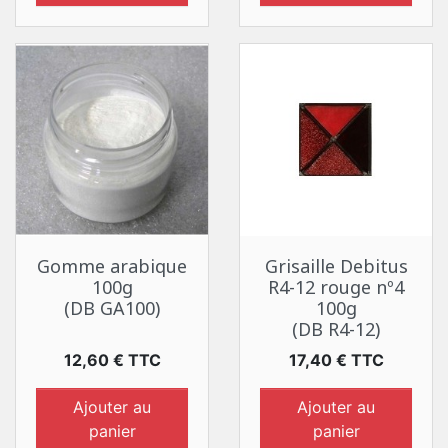
Gomme arabique
Grisaille Debitus
100g
R4-12 rouge nº4
(DB GA100)
100g
(DB R4-12)
Prix
Prix
12,60 € TTC
17,40 € TTC
Ajouter au
Ajouter au
panier
panier