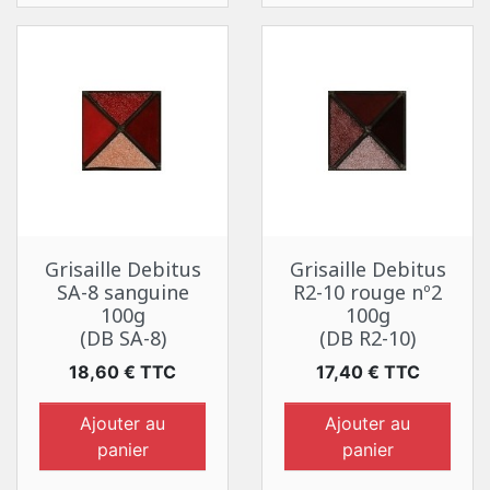
Grisaille Debitus
Grisaille Debitus
SA-8 sanguine
R2-10 rouge nº2
100g
100g
(DB SA-8)
(DB R2-10)
Prix
Prix
18,60 € TTC
17,40 € TTC
Ajouter au
Ajouter au
panier
panier