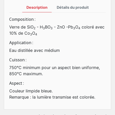
Description
Détails du produit
Composition :
Verre de SiO
- H
BO
- ZnO -Pb
O
coloré avec
2
3
3
3
4
10% de Co
O
3
4
Application :
Eau distillée avec médium
Cuisson :
750°C minimum pour un aspect bien uniforme,
850°C maximum.
Aspect :
Couleur limpide bleue.
Remarque : la lumière transmise est colorée.