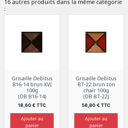
16 autres produits dans la même catégorie
:
Grisaille Debitus
Grisaille Debitus
B16-14 brun XVI
BT-22 brun ton
100g
chair 100g
(DB B16-14)
(DB BT-22)
Prix
Prix
18,60 € TTC
58,80 € TTC
Ajouter au
Ajouter au
panier
panier