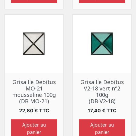
Grisaille Debitus
Grisaille Debitus
MO-21
V2-18 vert nº2
mousseline 100g
100g
(DB MO-21)
(DB V2-18)
Prix
Prix
22,80 € TTC
17,40 € TTC
Ajouter au
Ajouter au
panier
panier