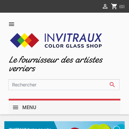

shopping_cart
(0)

Le fournisseur des artistes
verriers

MENU