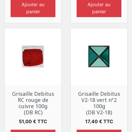
Ajouter au
Ajouter au
panier
panier
Grisaille Debitus
Grisaille Debitus
RC rouge de
V2-18 vert nº2
cuivre 100g
100g
(DB RC)
(DB V2-18)
Prix
Prix
51,00 € TTC
17,40 € TTC