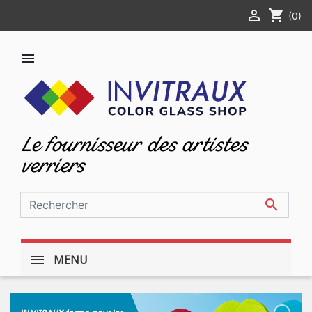

shopping_cart
(0)

Le fournisseur des artistes
verriers

MENU