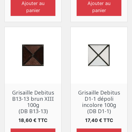
Ajouter au
Ajouter au
panier
panier
Grisaille Debitus
Grisaille Debitus
B13-13 brun XIII
D1-1 dépoli
100g
incolore 100g
(DB B13-13)
(DB D1-1)
Prix
Prix
18,60 € TTC
17,40 € TTC