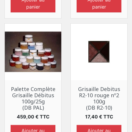
panier
panier
Palette Complète
Grisaille Debitus
Grisaille Débitus
R2-10 rouge nº2
100g/25g
100g
(DB PAL)
(DB R2-10)
Prix
Prix
459,00 € TTC
17,40 € TTC
Ajouter au
Ajouter au