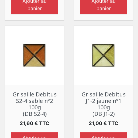
Ajouter au
Ajouter au
panier
panier
Grisaille Debitus
Grisaille Debitus
S2-4 sable nº2
J1-2 jaune nº1
100g
100g
(DB S2-4)
(DB J1-2)
Prix
Prix
21,60 € TTC
21,00 € TTC
Ajouter au
Ajouter au