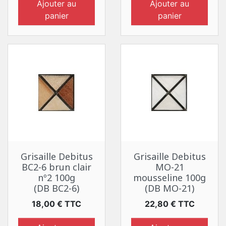
Ajouter au
Ajouter au
panier
panier
Grisaille Debitus
Grisaille Debitus
BC2-6 brun clair
MO-21
nº2 100g
mousseline 100g
(DB BC2-6)
(DB MO-21)
Prix
Prix
18,00 € TTC
22,80 € TTC