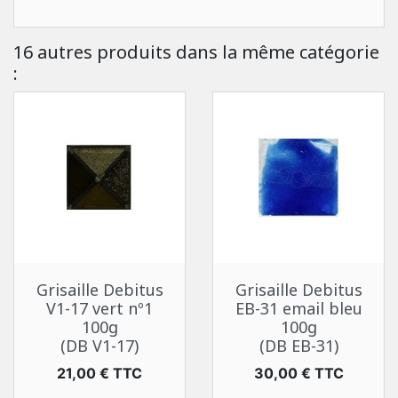
16 autres produits dans la même catégorie
:
Grisaille Debitus
Grisaille Debitus
V1-17 vert nº1
EB-31 email bleu
100g
100g
(DB V1-17)
(DB EB-31)
Prix
Prix
21,00 € TTC
30,00 € TTC