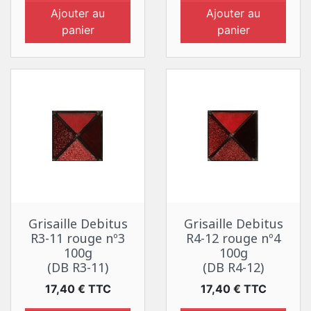
Ajouter au
Ajouter au
panier
panier
Grisaille Debitus
Grisaille Debitus
R3-11 rouge nº3
R4-12 rouge nº4
100g
100g
(DB R3-11)
(DB R4-12)
Prix
Prix
17,40 € TTC
17,40 € TTC