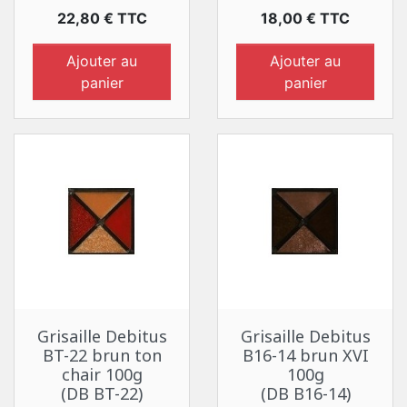
Prix
Prix
22,80 € TTC
18,00 € TTC
Ajouter au
Ajouter au
panier
panier
Grisaille Debitus
Grisaille Debitus
BT-22 brun ton
B16-14 brun XVI
chair 100g
100g
(DB BT-22)
(DB B16-14)