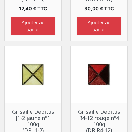
Prix
Prix
17,40 € TTC
30,00 € TTC
Ajouter au
Ajouter au
panier
panier
Grisaille Debitus
Grisaille Debitus
J1-2 jaune nº1
R4-12 rouge nº4
100g
100g
(DB J1-2)
(DB R4-12)