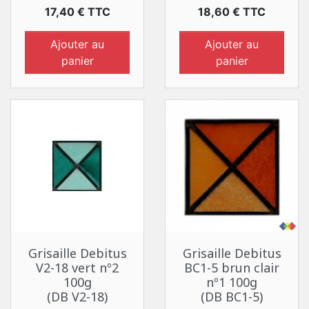
Prix
Prix
17,40 € TTC
18,60 € TTC
Ajouter au
Ajouter au
panier
panier
Grisaille Debitus
Grisaille Debitus
V2-18 vert nº2
BC1-5 brun clair
100g
nº1 100g
(DB V2-18)
(DB BC1-5)