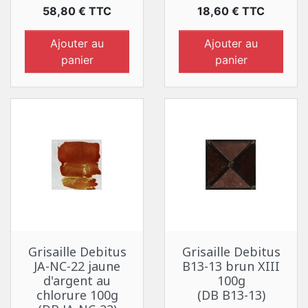
Prix
Prix
58,80 € TTC
18,60 € TTC
Ajouter au
Ajouter au
panier
panier
Grisaille Debitus
Grisaille Debitus
JA-NC-22 jaune
B13-13 brun XIII
d'argent au
100g
chlorure 100g
(DB B13-13)