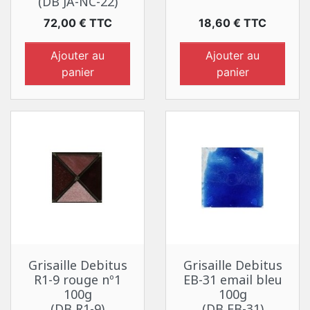
(DB JA-NC-22)
Prix
Prix
72,00 € TTC
18,60 € TTC
Ajouter au
Ajouter au
panier
panier
Grisaille Debitus
Grisaille Debitus
R1-9 rouge nº1
EB-31 email bleu
100g
100g
(DB R1-9)
(DB EB-31)