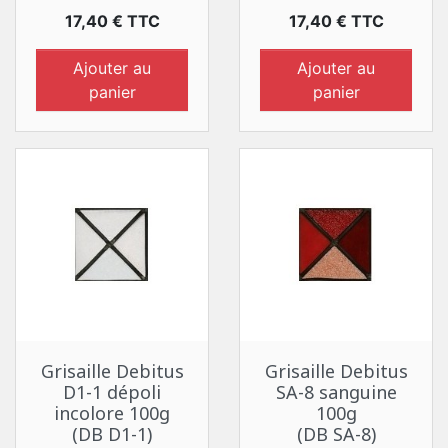
Prix
Prix
17,40 € TTC
17,40 € TTC
Ajouter au
Ajouter au
panier
panier
Grisaille Debitus
Grisaille Debitus
D1-1 dépoli
SA-8 sanguine
incolore 100g
100g
(DB D1-1)
(DB SA-8)