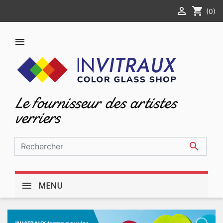

shopping_cart
(0)

Le fournisseur des artistes
verriers

MENU