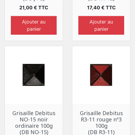
Prix
Prix
21,00 € TTC
17,40 € TTC
Ajouter au
Ajouter au
panier
panier
Grisaille Debitus
Grisaille Debitus
NO-15 noir
R3-11 rouge nº3
ordinaire 100g
100g
(DB NO-15)
(DB R3-11)