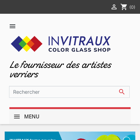

shopping_cart
(0)

Le fournisseur des artistes
verriers

MENU