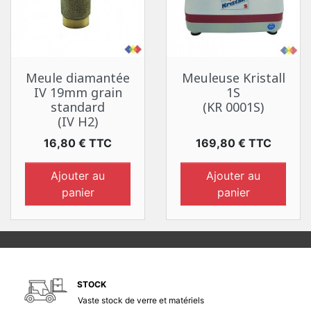
Meule diamantée
Meuleuse Kristall
IV 19mm grain
1S
standard
(KR 0001S)
(IV H2)
Prix
Prix
16,80 € TTC
169,80 € TTC
Ajouter au
Ajouter au
panier
panier
STOCK
Vaste stock de verre et matériels