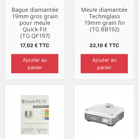
Bague diamantée
Meule diamantée
19mm gros grain
Techniglass
pour meule
19mm grain fin
Quick-Fit
(TG BB192)
(TG QF197)
Prix
Prix
17,02 € TTC
32,10 € TTC
Ajouter au
Ajouter au
panier
panier