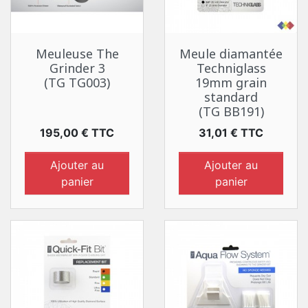
Meuleuse The
Meule diamantée
Grinder 3
Techniglass
(TG TG003)
19mm grain
standard
(TG BB191)
Prix
Prix
195,00 € TTC
31,01 € TTC
Ajouter au
Ajouter au
panier
panier