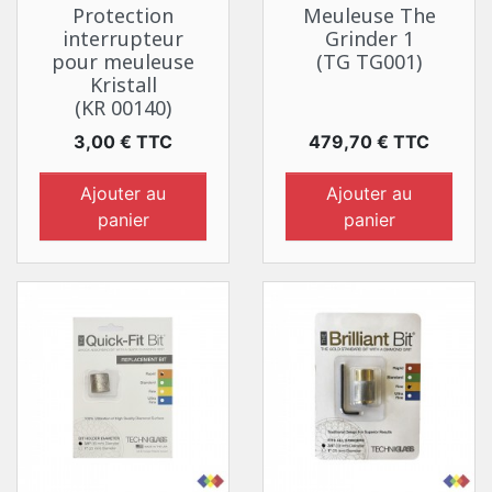
Protection
Meuleuse The
interrupteur
Grinder 1
pour meuleuse
(TG TG001)
Kristall
(KR 00140)
Prix
Prix
3,00 € TTC
479,70 € TTC
Ajouter au
Ajouter au
panier
panier