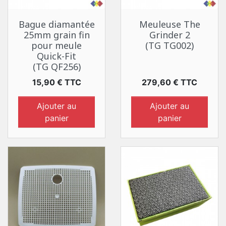
Bague diamantée
Meuleuse The
25mm grain fin
Grinder 2
pour meule
(TG TG002)
Quick-Fit
(TG QF256)
Prix
Prix
15,90 € TTC
279,60 € TTC
Ajouter au
Ajouter au
panier
panier