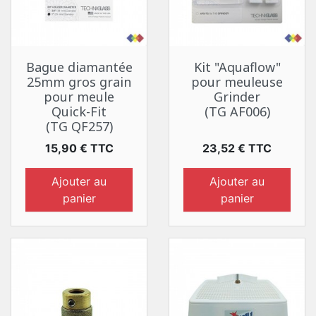
Bague diamantée
Kit "Aquaflow"
25mm gros grain
pour meuleuse
pour meule
Grinder
Quick-Fit
(TG AF006)
(TG QF257)
Prix
Prix
15,90 € TTC
23,52 € TTC
Ajouter au
Ajouter au
panier
panier