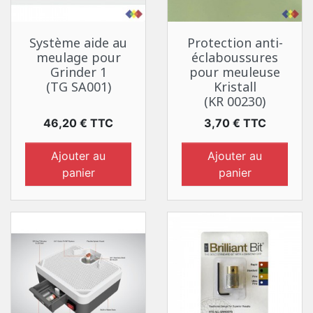
Système aide au
Protection anti-
meulage pour
éclaboussures
Grinder 1
pour meuleuse
(TG SA001)
Kristall
(KR 00230)
Prix
Prix
46,20 € TTC
3,70 € TTC
Ajouter au
Ajouter au
panier
panier