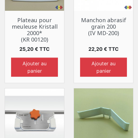
Plateau pour
Manchon abrasif
meuleuse Kristall
grain 200
2000*
(IV MD-200)
(KR 00120)
Prix
Prix
25,20 € TTC
22,20 € TTC
Ajouter au
Ajouter au
panier
panier