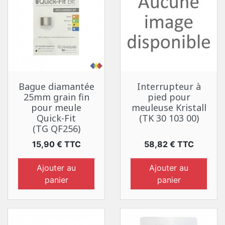
Bague diamantée
Interrupteur à
25mm grain fin
pied pour
pour meule
meuleuse Kristall
Quick-Fit
(TK 30 103 00)
(TG QF256)
Prix
Prix
15,90 € TTC
58,82 € TTC
Ajouter au
Ajouter au
panier
panier