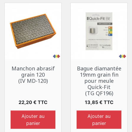
Manchon abrasif
Bague diamantée
grain 120
19mm grain fin
(IV MD-120)
pour meule
Quick-Fit
(TG QF196)
Prix
Prix
22,20 € TTC
13,85 € TTC
Ajouter au
Ajouter au
panier
panier