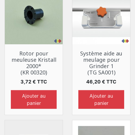
Rotor pour
Système aide au
meuleuse Kristall
meulage pour
2000*
Grinder 1
(KR 00320)
(TG SA001)
Prix
Prix
3,72 € TTC
46,20 € TTC
Ajouter au
Ajouter au
panier
panier