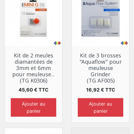
Kit de 2 meules
Kit de 3 brosses
diamantées de
"Aquaflow" pour
3mm et 6mm
meuleuse
pour meuleuse...
Grinder
(TG K0306)
(TG AF005)
Prix
Prix
45,60 € TTC
16,92 € TTC
Ajouter au
Ajouter au
panier
panier