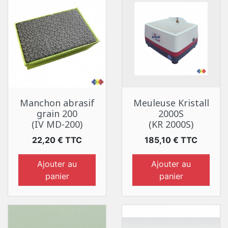
Manchon abrasif
Meuleuse Kristall
grain 200
2000S
(IV MD-200)
(KR 2000S)
Prix
Prix
22,20 € TTC
185,10 € TTC
Ajouter au
Ajouter au
panier
panier