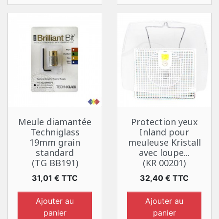
Meule diamantée
Protection yeux
Techniglass
Inland pour
19mm grain
meuleuse Kristall
standard
avec loupe...
(TG BB191)
(KR 00201)
Prix
Prix
31,01 € TTC
32,40 € TTC
Ajouter au
Ajouter au
panier
panier