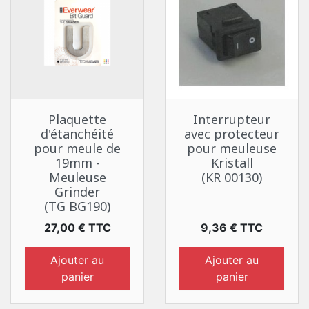
Plaquette
Interrupteur
d'étanchéité
avec protecteur
pour meule de
pour meuleuse
19mm -
Kristall
Meuleuse
(KR 00130)
Grinder
(TG BG190)
Prix
Prix
27,00 € TTC
9,36 € TTC
Ajouter au
Ajouter au
panier
panier