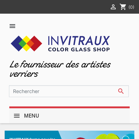

shopping_cart
(0)

Le fournisseur des artistes
verriers

MENU