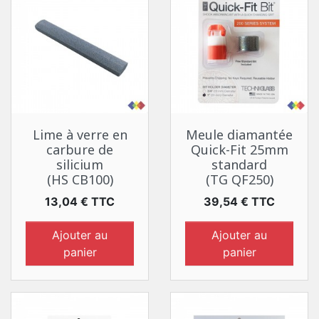
Lime à verre en
Meule diamantée
carbure de
Quick-Fit 25mm
silicium
standard
(HS CB100)
(TG QF250)
Prix
Prix
13,04 € TTC
39,54 € TTC
Ajouter au
Ajouter au
panier
panier