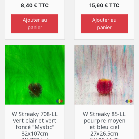
Prix
Prix
8,40 € TTC
15,60 € TTC
Ajouter au
Ajouter au
panier
panier
W Streaky 708-LL
W Streaky 85-LL
vert clair et vert
pourpre moyen
foncé "Mystic"
et bleu ciel
82x107cm
27x26.5cm