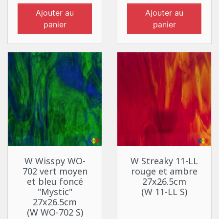
Ajouter au
Ajouter au
panier
panier
W Wisspy WO-
W Streaky 11-LL
702 vert moyen
rouge et ambre
et bleu foncé
27x26.5cm
"Mystic"
(W 11-LL S)
27x26.5cm
(W WO-702 S)