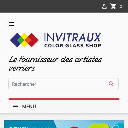

shopping_cart
(0)

Le fournisseur des artistes
verriers

MENU