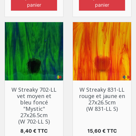
panier
panier
W Streaky 702-LL
W Streaky 831-LL
vet moyen et
rouge et jaune en
bleu foncé
27x26.5cm
"Mystic"
(W 831-LL S)
27x26.5cm
(W 702-LL S)
Prix
Prix
8,40 € TTC
15,60 € TTC