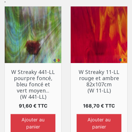
:
W Streaky 441-LL
W Streaky 11-LL
pourpre foncé,
rouge et ambre
bleu foncé et
82x107cm
vert moyen...
(W 11-LL)
(W 441-LL)
Prix
Prix
91,60 € TTC
168,70 € TTC
Ajouter au
Ajouter au
panier
panier