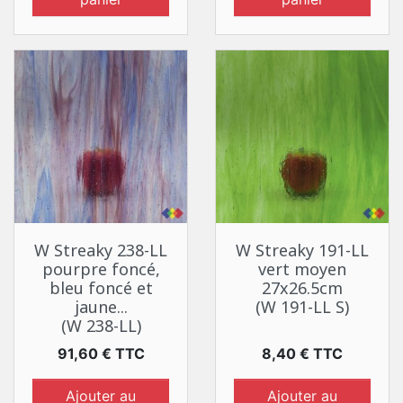
W Streaky 238-LL
W Streaky 191-LL
pourpre foncé,
vert moyen
bleu foncé et
27x26.5cm
jaune...
(W 191-LL S)
(W 238-LL)
Prix
Prix
91,60 € TTC
8,40 € TTC
Ajouter au
Ajouter au