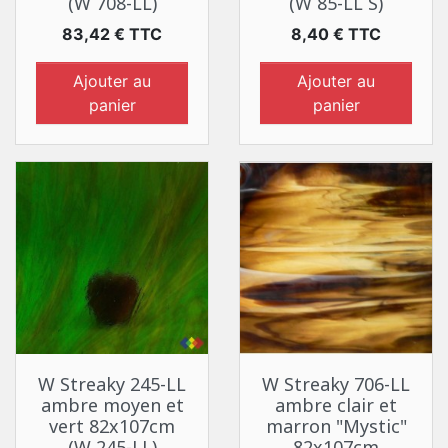
(W 708-LL)
(W 85-LL S)
Prix
Prix
83,42 € TTC
8,40 € TTC
Ajouter au
Ajouter au
panier
panier
W Streaky 245-LL
W Streaky 706-LL
ambre moyen et
ambre clair et
vert 82x107cm
marron "Mystic"
(W 245-LL)
82x107cm