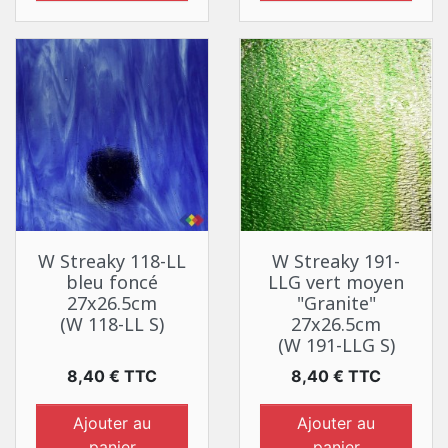
W Streaky 118-LL
W Streaky 191-
bleu foncé
LLG vert moyen
27x26.5cm
"Granite"
(W 118-LL S)
27x26.5cm
(W 191-LLG S)
Prix
Prix
8,40 € TTC
8,40 € TTC
Ajouter au
Ajouter au
panier
panier