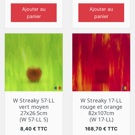
Ajouter au
Ajouter au
panier
panier
W Streaky 57-LL
W Streaky 17-LL
vert moyen
rouge et orange
27x26.5cm
82x107cm
(W 57-LL S)
(W 17-LL)
Prix
Prix
8,40 € TTC
168,70 € TTC