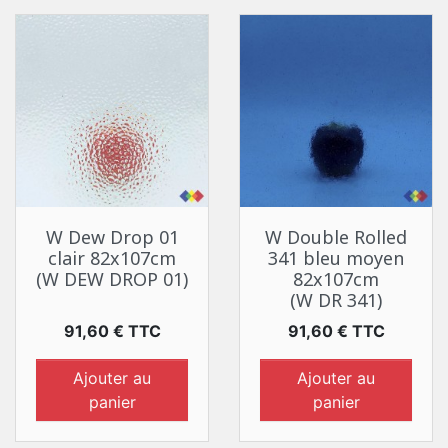
W Dew Drop 01
W Double Rolled
clair 82x107cm
341 bleu moyen
(W DEW DROP 01)
82x107cm
(W DR 341)
Prix
Prix
91,60 € TTC
91,60 € TTC
Ajouter au
Ajouter au
panier
panier