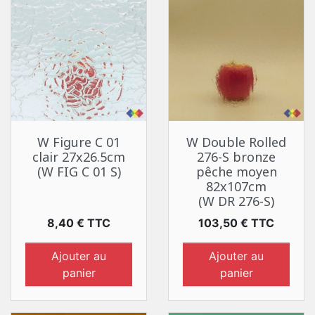
W Figure C 01
W Double Rolled
clair 27x26.5cm
276-S bronze
(W FIG C 01 S)
pêche moyen
82x107cm
(W DR 276-S)
Prix
Prix
8,40 € TTC
103,50 € TTC
Ajouter au
Ajouter au
panier
panier