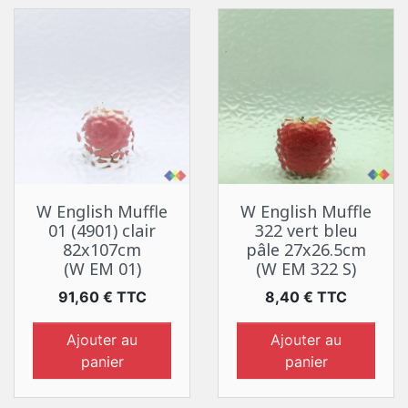
W English Muffle
W English Muffle
01 (4901) clair
322 vert bleu
82x107cm
pâle 27x26.5cm
(W EM 01)
(W EM 322 S)
Prix
Prix
91,60 € TTC
8,40 € TTC
Ajouter au
Ajouter au
panier
panier