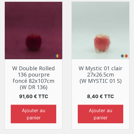
W Double Rolled
W Mystic 01 clair
136 pourpre
27x26.5cm
foncé 82x107cm
(W MYSTIC 01 S)
(W DR 136)
Prix
Prix
91,60 € TTC
8,40 € TTC
Ajouter au
Ajouter au
panier
panier