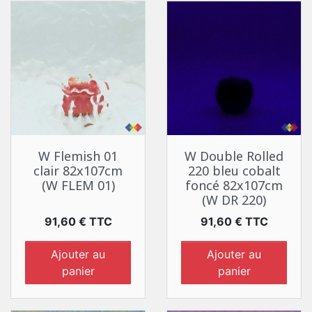
W Flemish 01
W Double Rolled
clair 82x107cm
220 bleu cobalt
(W FLEM 01)
foncé 82x107cm
(W DR 220)
Prix
Prix
91,60 € TTC
91,60 € TTC
Ajouter au
Ajouter au
panier
panier