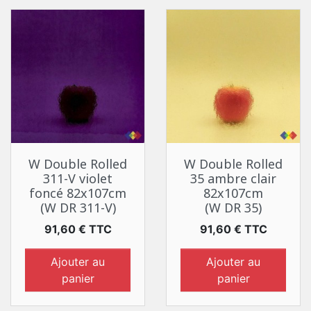
W Double Rolled
W Double Rolled
311-V violet
35 ambre clair
foncé 82x107cm
82x107cm
(W DR 311-V)
(W DR 35)
Prix
Prix
91,60 € TTC
91,60 € TTC
Ajouter au
Ajouter au
panier
panier