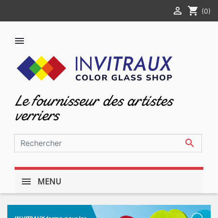

shopping_cart
(0)

Le fournisseur des artistes
verriers

MENU