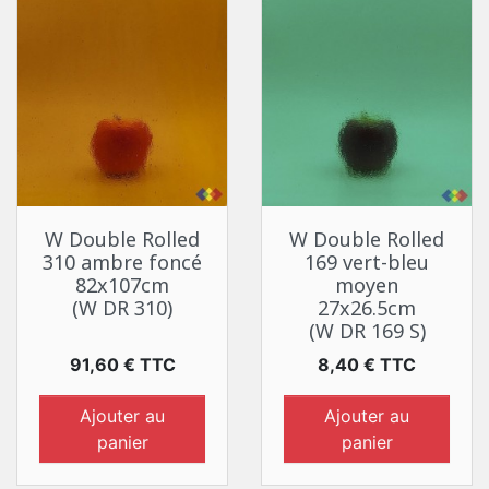
W Double Rolled
W Double Rolled
310 ambre foncé
169 vert-bleu
82x107cm
moyen
(W DR 310)
27x26.5cm
(W DR 169 S)
Prix
Prix
91,60 € TTC
8,40 € TTC
Ajouter au
Ajouter au
panier
panier