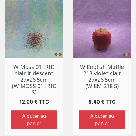
W Moss 01 IRID
W English Muffle
clair iridescent
218 violet clair
27x26.5cm
27x26.5cm
(W MOSS 01 IRID
(W EM 218 S)
S)
Prix
Prix
12,00 € TTC
8,40 € TTC
Ajouter au
Ajouter au
panier
panier