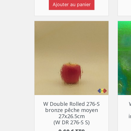
Ajouter au panier
Aperçu rapide

W Double Rolled 276-S
bronze pêche moyen
27x26.5cm
(W DR 276-S S)