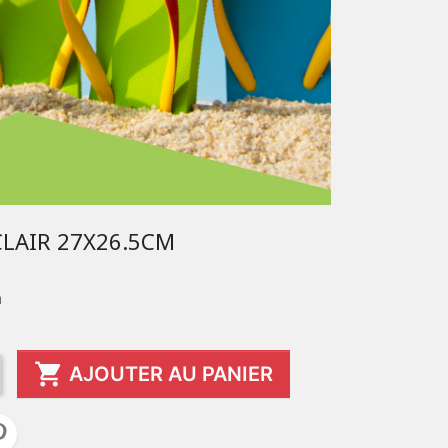
CLAIR 27X26.5CM
m

AJOUTER AU PANIER