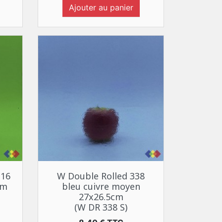
Ajouter au panier
Aperçu rapide

316
W Double Rolled 338
cm
bleu cuivre moyen
27x26.5cm
(W DR 338 S)