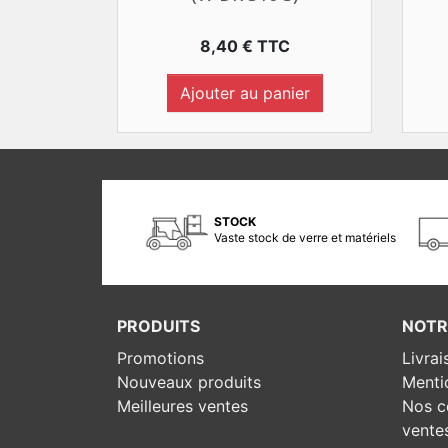
Prix
8,40 € TTC
Ajouter au panier
STOCK
Vaste stock de verre et matériels
PRODUITS
NOTR
Promotions
Livrai
Nouveaux produits
Menti
Meilleures ventes
Nos c
vente