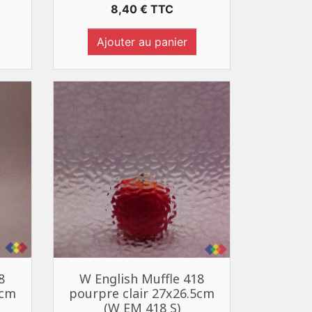
Prix
8,40 € TTC
Ajouter au panier
Aperçu rapide

8
W English Muffle 418
5cm
pourpre clair 27x26.5cm
(W EM 418 S)