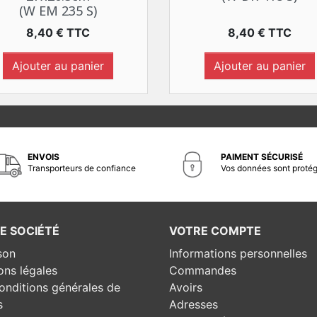
(W EM 235 S)
Prix
Prix
8,40 € TTC
8,40 € TTC
Ajouter au panier
Ajouter au panier
ENVOIS
PAIMENT SÉCURISÉ
Transporteurs de confiance
Vos données sont proté
E SOCIÉTÉ
VOTRE COMPTE
son
Informations personnelles
ons légales
Commandes
onditions générales de
Avoirs
s
Adresses