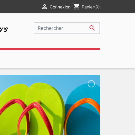

shopping_cart
Connexion
Panier
(0)
rs
