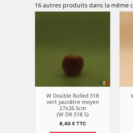
16 autres produits dans la même c
Aperçu rapide

W Double Rolled 318
vert jaunâtre moyen
27x26.5cm
(W DR 318 S)
Prix
8,40 € TTC