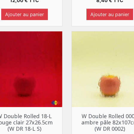
Prix
Prix
12,00 € TTC
8,40 € TTC
Ajouter au panier
Ajouter au panier
Aperçu rapide
Aperçu rapide


 Double Rolled 18-L
W Double Rolled 00
ouge clair 27x26.5cm
ambre pâle 82x107
(W DR 18-L S)
(W DR 0002)