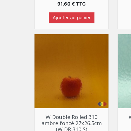
Prix
91,60 € TTC
Ajouter au panier
Aperçu rapide

W Double Rolled 310
ambre foncé 27x26.5cm
(W DR 310 S)