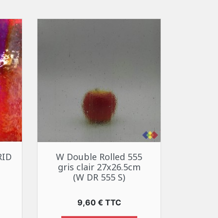
Aperçu rapide

RID
W Double Rolled 555
gris clair 27x26.5cm
(W DR 555 S)
Prix
9,60 € TTC