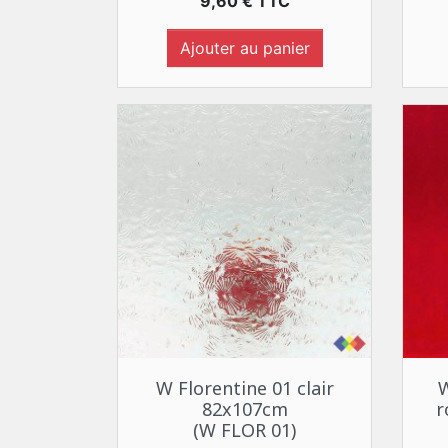
Prix
9,60 € TTC
Ajouter au panier
Aperçu rapide

W Florentine 01 clair
W
82x107cm
r
(W FLOR 01)