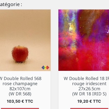
atégorie :
Aperçu rapide
Aperçu rapide


W Double Rolled 568
W Double Rolled 18 I
rose champagne
rouge iridescent
82x107cm
27x26.5cm
(W DR 568)
(W DR 18 IRID S)
Prix
Prix
103,50 € TTC
19,20 € TTC