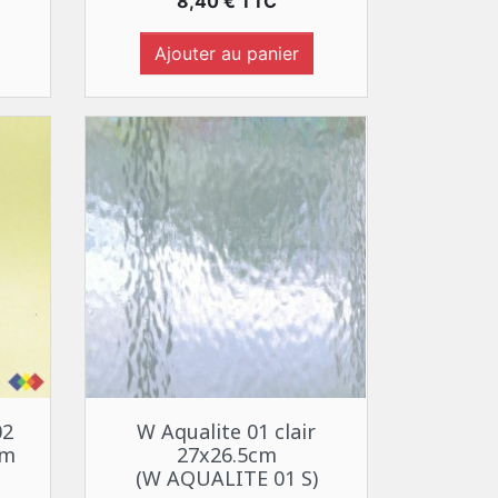
Prix
8,40 € TTC
Ajouter au panier
Aperçu rapide

02
W Aqualite 01 clair
cm
27x26.5cm
(W AQUALITE 01 S)