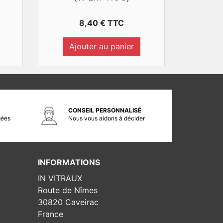
Prix
8,40 € TTC
Ajouter au panier
CONSEIL PERSONNALISÉ
gées
Nous vous aidons à décider
INFORMATIONS
IN VITRAUX
Route de Nîmes
30820 Caveirac
France