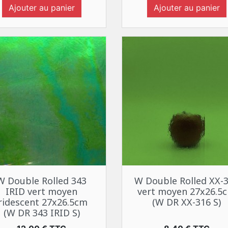
Ajouter au panier
Ajouter au panier
Aperçu rapide
Aperçu rapide


W Double Rolled 343
W Double Rolled XX-
IRID vert moyen
vert moyen 27x26.5
iridescent 27x26.5cm
(W DR XX-316 S)
(W DR 343 IRID S)