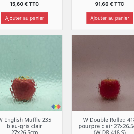
Prix
Prix
15,60 € TTC
91,60 € TTC
Ajouter au panier
Ajouter au panier
Aperçu rapide
Aperçu rapide


W English Muffle 235
W Double Rolled 41
bleu-gris clair
pourpre clair 27x26.
27x26.5cm
(W DR 418 S)