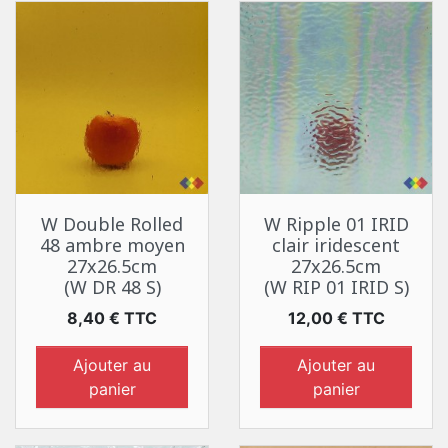
W Double Rolled
W Ripple 01 IRID
48 ambre moyen
clair iridescent
27x26.5cm
27x26.5cm
(W DR 48 S)
(W RIP 01 IRID S)
Prix
Prix
8,40 € TTC
12,00 € TTC
Ajouter au
Ajouter au
panier
panier