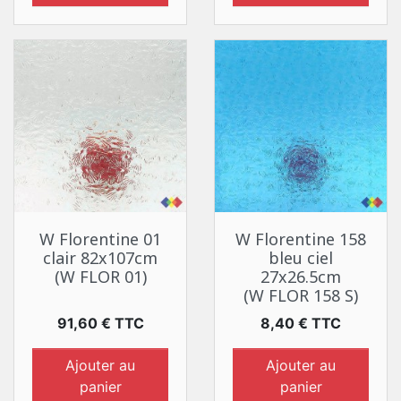
W Florentine 01
W Florentine 158
clair 82x107cm
bleu ciel
(W FLOR 01)
27x26.5cm
(W FLOR 158 S)
Prix
Prix
91,60 € TTC
8,40 € TTC
Ajouter au
Ajouter au
panier
panier