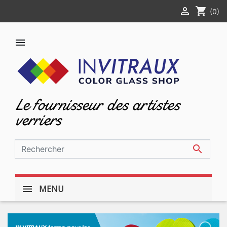

shopping_cart
(0)

Le fournisseur des artistes
verriers

MENU