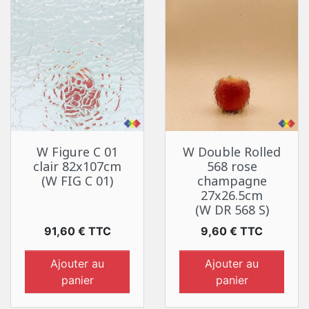
W Figure C 01
W Double Rolled
clair 82x107cm
568 rose
(W FIG C 01)
champagne
27x26.5cm
(W DR 568 S)
Prix
Prix
91,60 € TTC
9,60 € TTC
Ajouter au
Ajouter au
panier
panier