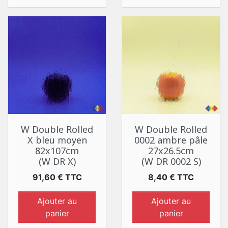
W Double Rolled
W Double Rolled
X bleu moyen
0002 ambre pâle
82x107cm
27x26.5cm
(W DR X)
(W DR 0002 S)
Prix
Prix
91,60 € TTC
8,40 € TTC
Ajouter au
Ajouter au
panier
panier