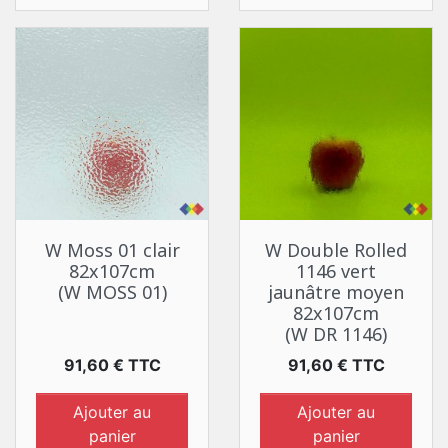
W Moss 01 clair
W Double Rolled
82x107cm
1146 vert
(W MOSS 01)
jaunâtre moyen
82x107cm
(W DR 1146)
Prix
Prix
91,60 € TTC
91,60 € TTC
Ajouter au
Ajouter au
panier
panier