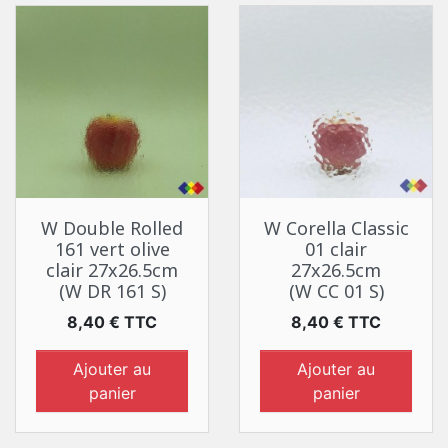
W Double Rolled
W Corella Classic
161 vert olive
01 clair
clair 27x26.5cm
27x26.5cm
(W DR 161 S)
(W CC 01 S)
Prix
Prix
8,40 € TTC
8,40 € TTC
Ajouter au
Ajouter au
panier
panier