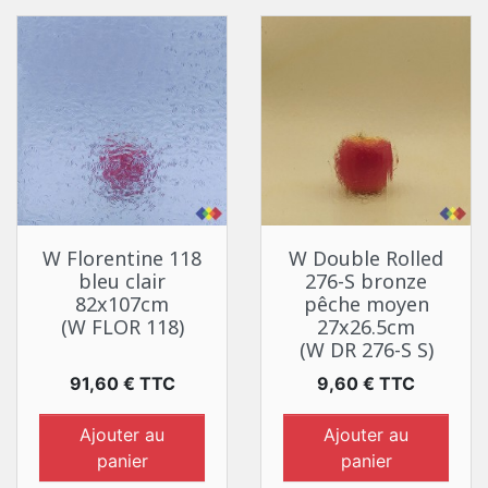
W Florentine 118
W Double Rolled
bleu clair
276-S bronze
82x107cm
pêche moyen
(W FLOR 118)
27x26.5cm
(W DR 276-S S)
Prix
Prix
91,60 € TTC
9,60 € TTC
Ajouter au
Ajouter au
panier
panier