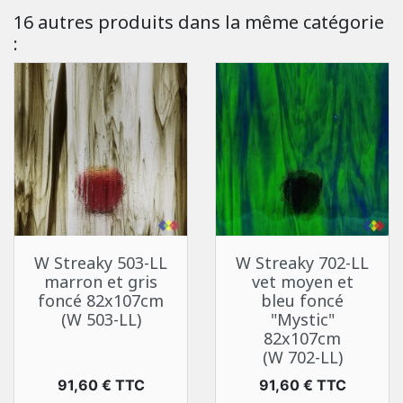
16 autres produits dans la même catégorie
:
W Streaky 503-LL
W Streaky 702-LL
marron et gris
vet moyen et
foncé 82x107cm
bleu foncé
(W 503-LL)
"Mystic"
82x107cm
(W 702-LL)
Prix
Prix
91,60 € TTC
91,60 € TTC