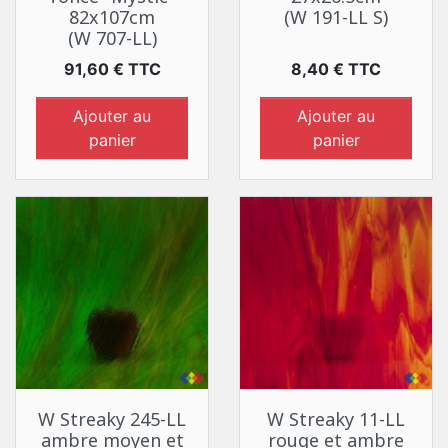
82x107cm
(W 191-LL S)
(W 707-LL)
Prix
Prix
91,60 € TTC
8,40 € TTC
Ajouter au
Ajouter au
panier
panier
W Streaky 245-LL
W Streaky 11-LL
ambre moyen et
rouge et ambre