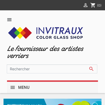

shopping_cart
(0)

Le fournisseur des artistes
verriers

MENU