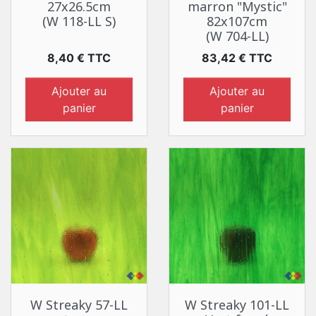
27x26.5cm
marron "Mystic"
(W 118-LL S)
82x107cm
(W 704-LL)
Prix
Prix
8,40 € TTC
83,42 € TTC
Ajouter au
Ajouter au
panier
panier
W Streaky 57-LL
W Streaky 101-LL