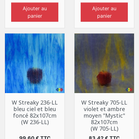
Ajouter au
Ajouter au
panier
panier
W Streaky 236-LL
W Streaky 705-LL
bleu ciel et bleu
violet et ambre
foncé 82x107cm
moyen "Mystic"
(W 236-LL)
82x107cm
(W 705-LL)
Prix
Prix
99,60 € TTC
83,42 € TTC