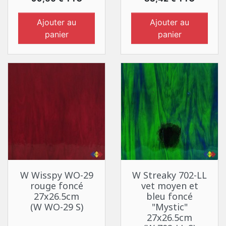
Ajouter au
Ajouter au
panier
panier
W Wisspy WO-29
W Streaky 702-LL
rouge foncé
vet moyen et
27x26.5cm
bleu foncé
(W WO-29 S)
"Mystic"
27x26.5cm