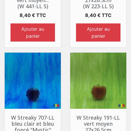
vert moyen...
27x26.5cm
(W 441-LL S)
(W 223-LL S)
Prix
Prix
8,40 € TTC
8,40 € TTC
Ajouter au
Ajouter au
panier
panier
W Streaky 707-LL
W Streaky 191-LL
bleu clair et bleu
vert moyen
foncé "Mystic"
27x26.5cm