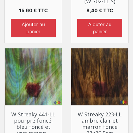
(W 702-LL S)
Prix
Prix
15,60 € TTC
8,40 € TTC
Ajouter au
Ajouter au
panier
panier
W Streaky 441-LL
W Streaky 223-LL
pourpre foncé,
ambre clair et
bleu foncé et
marron foncé