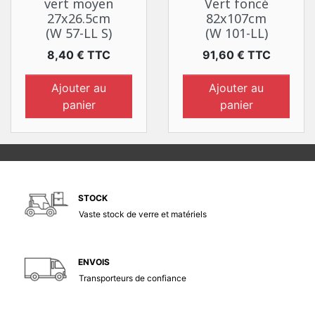
vert moyen
Vert foncé
27x26.5cm
82x107cm
(W 57-LL S)
(W 101-LL)
Prix
Prix
8,40 € TTC
91,60 € TTC
Ajouter au
Ajouter au
panier
panier
STOCK
Vaste stock de verre et matériels
ENVOIS
Transporteurs de confiance