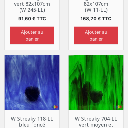
vert 82x107cm
82x107cm
(W 245-LL)
(W 11-LL)
Prix
Prix
91,60 € TTC
168,70 € TTC
Ajouter au
Ajouter au
panier
panier
W Streaky 118-LL
W Streaky 704-LL
bleu foncé
vert moyen et