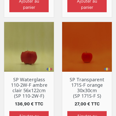
Ajouter au
Ajouter au
panier
panier
SP Waterglass
SP Transparent
110-2W-F ambre
171S-F orange
clair 56x122cm
30x30cm
(SP 110-2W-F)
(SP 171S-F S)
Prix
Prix
136,90 € TTC
27,00 € TTC