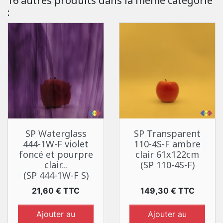
16 autres produits dans la même catégorie
:
SP Waterglass
SP Transparent
444-1W-F violet
110-4S-F ambre
foncé et pourpre
clair 61x122cm
clair...
(SP 110-4S-F)
(SP 444-1W-F S)
Prix
Prix
21,60 € TTC
149,30 € TTC
Ajouter au
Ajouter au