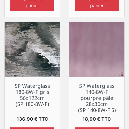
panier
panier
SP Waterglass
SP Waterglass
180-8W-F gris
140-8W-F
56x122cm
pourpre pâle
(SP 180-8W-F)
28x30cm
(SP 140-8W-F S)
Prix
Prix
136,90 € TTC
18,90 € TTC