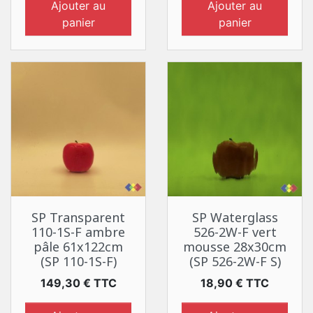
Ajouter au
Ajouter au
panier
panier
SP Transparent
SP Waterglass
110-1S-F ambre
526-2W-F vert
pâle 61x122cm
mousse 28x30cm
(SP 110-1S-F)
(SP 526-2W-F S)
Prix
Prix
149,30 € TTC
18,90 € TTC