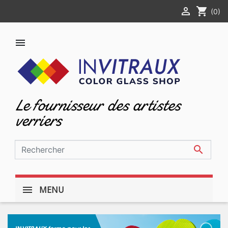

shopping_cart
(0)

Le fournisseur des artistes
verriers

MENU