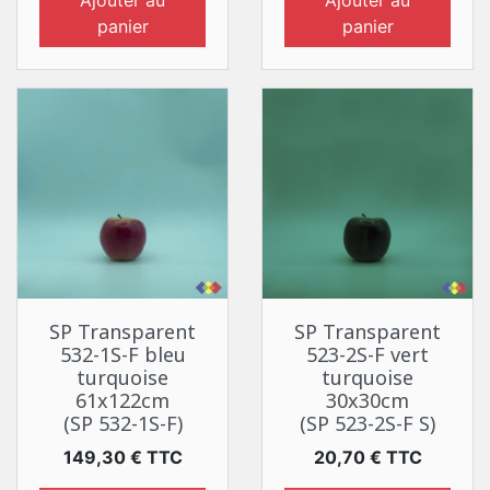
Ajouter au
Ajouter au
panier
panier
SP Transparent
SP Transparent
532-1S-F bleu
523-2S-F vert
turquoise
turquoise
61x122cm
30x30cm
(SP 532-1S-F)
(SP 523-2S-F S)
Prix
Prix
149,30 € TTC
20,70 € TTC