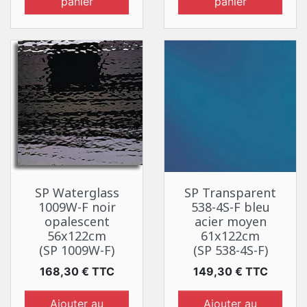
panier
panier
SP Waterglass
SP Transparent
1009W-F noir
538-4S-F bleu
opalescent
acier moyen
56x122cm
61x122cm
(SP 1009W-F)
(SP 538-4S-F)
Prix
Prix
168,30 € TTC
149,30 € TTC
Ajouter au
Ajouter au