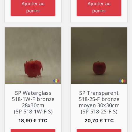
Ajouter au
Ajouter au
panier
panier
SP Waterglass
SP Transparent
518-1W-F bronze
518-2S-F bronze
28x30cm
moyen 30x30cm
(SP 518-1W-F S)
(SP 518-2S-F S)
Prix
Prix
18,90 € TTC
20,70 € TTC