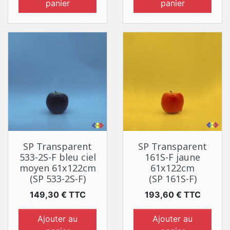
panier
panier
SP Transparent
SP Transparent
533-2S-F bleu ciel
161S-F jaune
moyen 61x122cm
61x122cm
(SP 533-2S-F)
(SP 161S-F)
Prix
Prix
149,30 € TTC
193,60 € TTC
Ajouter au
Ajouter au