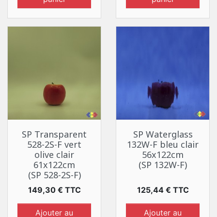
SP Transparent
SP Waterglass
528-2S-F vert
132W-F bleu clair
olive clair
56x122cm
61x122cm
(SP 132W-F)
(SP 528-2S-F)
Prix
Prix
149,30 € TTC
125,44 € TTC
Ajouter au
Ajouter au