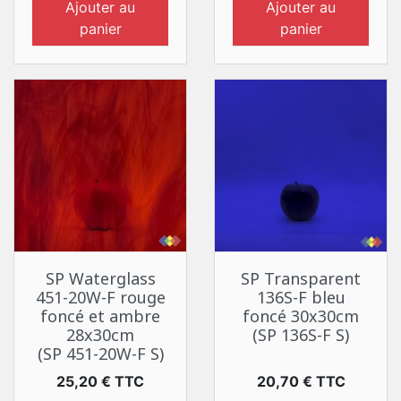
Ajouter au
Ajouter au
panier
panier
SP Waterglass
SP Transparent
451-20W-F rouge
136S-F bleu
foncé et ambre
foncé 30x30cm
28x30cm
(SP 136S-F S)
(SP 451-20W-F S)
Prix
Prix
25,20 € TTC
20,70 € TTC