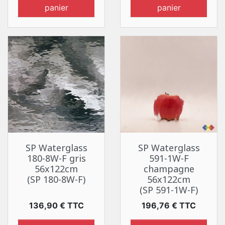
panier
panier
SP Waterglass
SP Waterglass
180-8W-F gris
591-1W-F
56x122cm
champagne
(SP 180-8W-F)
56x122cm
(SP 591-1W-F)
Prix
Prix
136,90 € TTC
196,76 € TTC