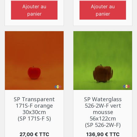
Ajouter au
Ajouter au
panier
panier
SP Transparent
SP Waterglass
171S-F orange
526-2W-F vert
30x30cm
mousse
(SP 171S-F S)
56x122cm
(SP 526-2W-F)
Prix
Prix
27,00 € TTC
136,90 € TTC