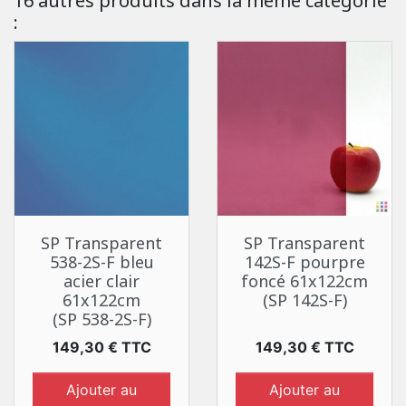
16 autres produits dans la même catégorie
:
SP Transparent
SP Transparent
538-2S-F bleu
142S-F pourpre
acier clair
foncé 61x122cm
61x122cm
(SP 142S-F)
(SP 538-2S-F)
Prix
Prix
149,30 € TTC
149,30 € TTC
Ajouter au
Ajouter au