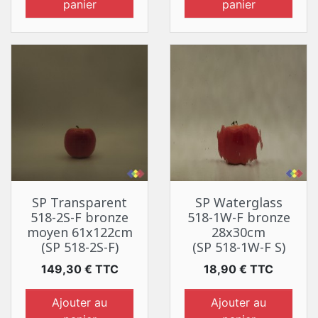
panier
panier
SP Transparent
SP Waterglass
518-2S-F bronze
518-1W-F bronze
moyen 61x122cm
28x30cm
(SP 518-2S-F)
(SP 518-1W-F S)
Prix
Prix
149,30 € TTC
18,90 € TTC
Ajouter au
Ajouter au