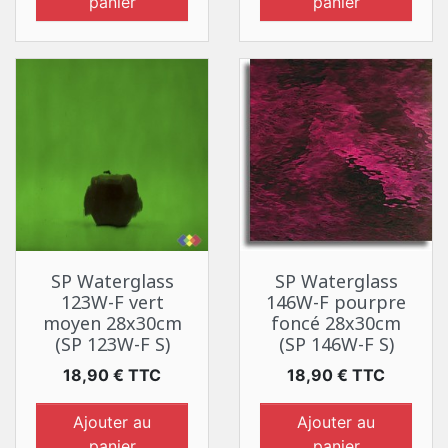
panier
panier
SP Waterglass
SP Waterglass
123W-F vert
146W-F pourpre
moyen 28x30cm
foncé 28x30cm
(SP 123W-F S)
(SP 146W-F S)
Prix
Prix
18,90 € TTC
18,90 € TTC
Ajouter au
Ajouter au
panier
panier