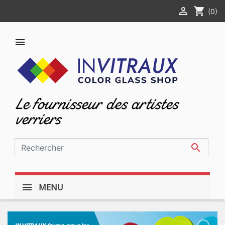

shopping_cart
(0)

Le fournisseur des artistes
verriers

MENU