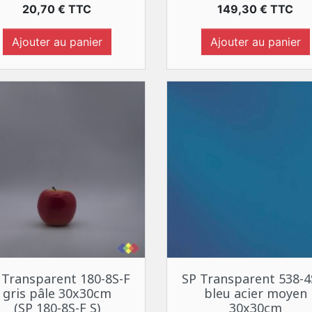
Prix
Prix
20,70 € TTC
149,30 € TTC
Ajouter au panier
Ajouter au panier
Aperçu rapide
Aperçu rapide


 Transparent 180-8S-F
SP Transparent 538-4
gris pâle 30x30cm
bleu acier moyen
(SP 180-8S-F S)
30x30cm