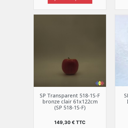
Aperçu rapide

SP Transparent 518-1S-F
S
bronze clair 61x122cm
(SP 518-1S-F)
Prix
149,30 € TTC