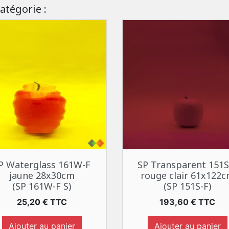
atégorie :
Aperçu rapide
Aperçu rapide


P Waterglass 161W-F
SP Transparent 151S
jaune 28x30cm
rouge clair 61x122
(SP 161W-F S)
(SP 151S-F)
Prix
Prix
25,20 € TTC
193,60 € TTC
Ajouter au panier
Ajouter au panier