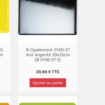
Aperçu rapide

30
B Opalescent 0100-37
cm
noir argenté 20x25cm
(B 0100-37 S)
Prix
20,80 € TTC
Ajouter au panier