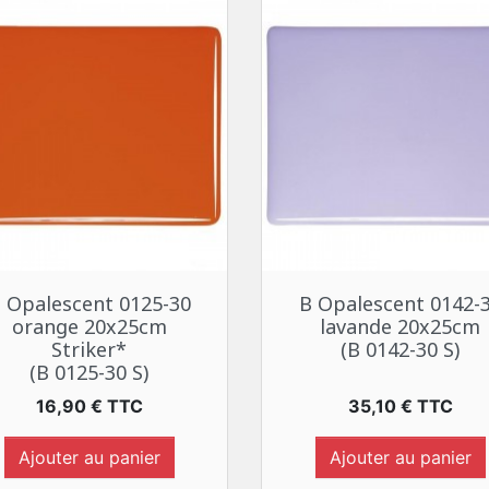
Aperçu rapide
Aperçu rapide


 Opalescent 0125-30
B Opalescent 0142-
orange 20x25cm
lavande 20x25cm
Striker*
(B 0142-30 S)
(B 0125-30 S)
Prix
Prix
16,90 € TTC
35,10 € TTC
Ajouter au panier
Ajouter au panier