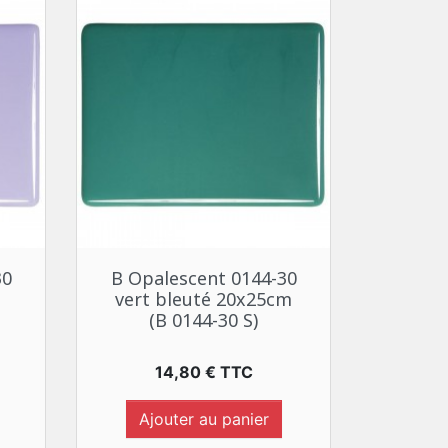
Aperçu rapide

30
B Opalescent 0144-30
vert bleuté 20x25cm
(B 0144-30 S)
Prix
14,80 € TTC
Ajouter au panier