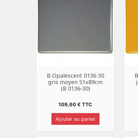
Aperçu rapide

B Opalescent 0136-30
B
gris moyen 51x89cm
(B 0136-30)
Prix
109,60 € TTC
Ajouter au panier