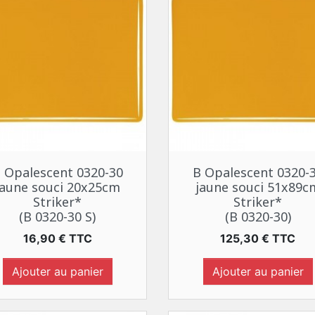
Aperçu rapide
Aperçu rapide


 Opalescent 0320-30
B Opalescent 0320-
jaune souci 20x25cm
jaune souci 51x89c
Striker*
Striker*
(B 0320-30 S)
(B 0320-30)
Prix
Prix
16,90 € TTC
125,30 € TTC
Ajouter au panier
Ajouter au panier