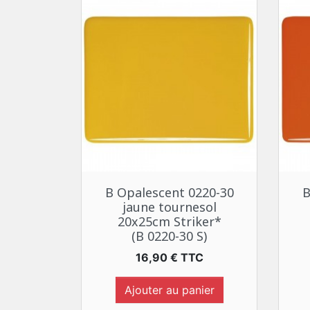
Aperçu rapide

B Opalescent 0220-30
B
jaune tournesol
20x25cm Striker*
(B 0220-30 S)
Prix
16,90 € TTC
Ajouter au panier