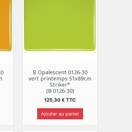
Aperçu rapide

30
B Opalescent 0126-30
m
vert printemps 51x89cm
Striker*
(B 0126-30)
Prix
125,30 € TTC
Ajouter au panier