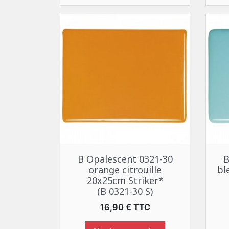
Aperçu rapide

B Opalescent 0321-30
B
orange citrouille
bl
20x25cm Striker*
(B 0321-30 S)
Prix
16,90 € TTC