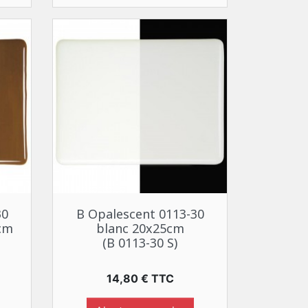
Aperçu rapide

30
B Opalescent 0113-30
cm
blanc 20x25cm
(B 0113-30 S)
Prix
14,80 € TTC