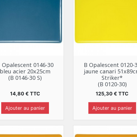
Aperçu rapide
Aperçu rapide


 Opalescent 0146-30
B Opalescent 0120-
bleu acier 20x25cm
jaune canari 51x89
(B 0146-30 S)
Striker*
(B 0120-30)
Prix
Prix
14,80 € TTC
125,30 € TTC
Ajouter au panier
Ajouter au panier