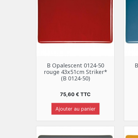
Aperçu rapide

B Opalescent 0124-50
B
rouge 43x51cm Striker*
(B 0124-50)
Prix
75,60 € TTC
Ajouter au panier