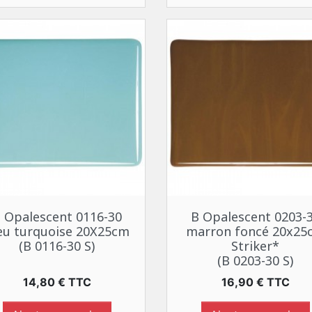
Aperçu rapide
Aperçu rapide


 Opalescent 0116-30
B Opalescent 0203-
eu turquoise 20X25cm
marron foncé 20x25
(B 0116-30 S)
Striker*
(B 0203-30 S)
Prix
Prix
14,80 € TTC
16,90 € TTC