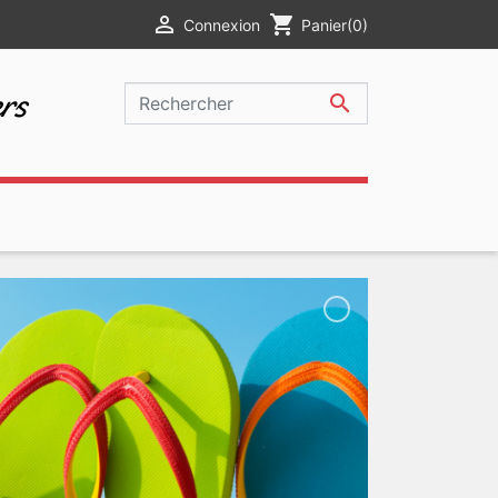

shopping_cart
Connexion
Panier
(0)
rs
