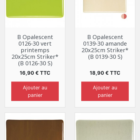
B Opalescent
B Opalescent
0126-30 vert
0139-30 amande
printemps
20x25cm Striker*
20x25cm Striker*
(B 0139-30 S)
(B 0126-30 S)
Prix
Prix
16,90 € TTC
18,90 € TTC
Ajouter au
Ajouter au
panier
panier