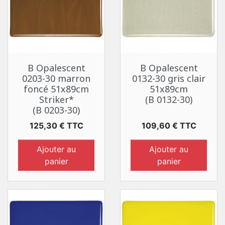
B Opalescent
B Opalescent
0203-30 marron
0132-30 gris clair
foncé 51x89cm
51x89cm
Striker*
(B 0132-30)
(B 0203-30)
Prix
Prix
125,30 € TTC
109,60 € TTC
Ajouter au
Ajouter au
panier
panier