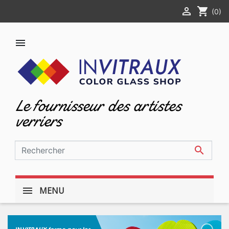

shopping_cart
(0)

Le fournisseur des artistes
verriers

MENU