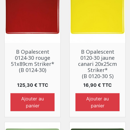
B Opalescent
B Opalescent
0124-30 rouge
0120-30 jaune
51x89cm Striker*
canari 20x25cm
(B 0124-30)
Striker*
(B 0120-30 S)
Prix
Prix
125,30 € TTC
16,90 € TTC
Ajouter au
Ajouter au
panier
panier