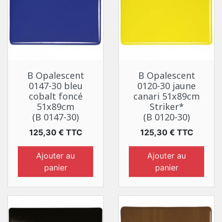
B Opalescent
B Opalescent
0147-30 bleu
0120-30 jaune
cobalt foncé
canari 51x89cm
51x89cm
Striker*
(B 0147-30)
(B 0120-30)
Prix
Prix
125,30 € TTC
125,30 € TTC
Ajouter au
Ajouter au
panier
panier