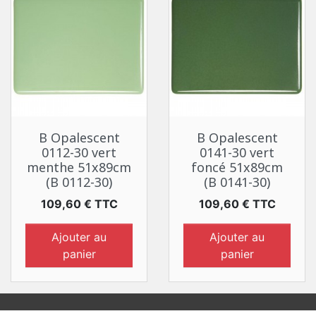
B Opalescent
B Opalescent
0112-30 vert
0141-30 vert
menthe 51x89cm
foncé 51x89cm
(B 0112-30)
(B 0141-30)
Prix
Prix
109,60 € TTC
109,60 € TTC
Ajouter au
Ajouter au
panier
panier