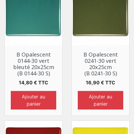
B Opalescent
B Opalescent
0144-30 vert
0241-30 vert
bleuté 20x25cm
20x25cm
(B 0144-30 S)
(B 0241-30 S)
Prix
Prix
14,80 € TTC
16,90 € TTC
Ajouter au
Ajouter au
panier
panier