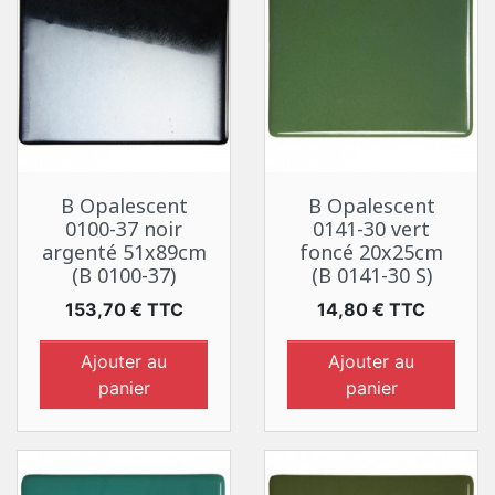
B Opalescent
B Opalescent
0100-37 noir
0141-30 vert
argenté 51x89cm
foncé 20x25cm
(B 0100-37)
(B 0141-30 S)
Prix
Prix
153,70 € TTC
14,80 € TTC
Ajouter au
Ajouter au
panier
panier