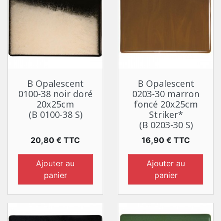
B Opalescent
B Opalescent
0100-38 noir doré
0203-30 marron
20x25cm
foncé 20x25cm
(B 0100-38 S)
Striker*
(B 0203-30 S)
Prix
Prix
20,80 € TTC
16,90 € TTC
Ajouter au
Ajouter au
panier
panier