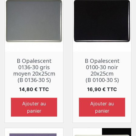
B Opalescent
B Opalescent
0136-30 gris
0100-30 noir
moyen 20x25cm
20x25cm
(B 0136-30 S)
(B 0100-30 S)
Prix
Prix
14,80 € TTC
16,90 € TTC
Ajouter au
Ajouter au
panier
panier