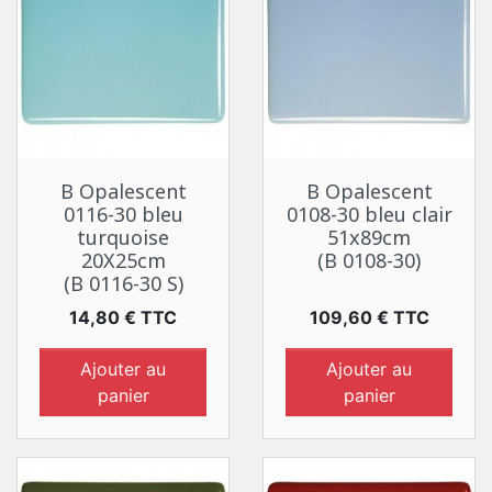
B Opalescent
B Opalescent
0116-30 bleu
0108-30 bleu clair
turquoise
51x89cm
20X25cm
(B 0108-30)
(B 0116-30 S)
Prix
Prix
14,80 € TTC
109,60 € TTC
Ajouter au
Ajouter au
panier
panier