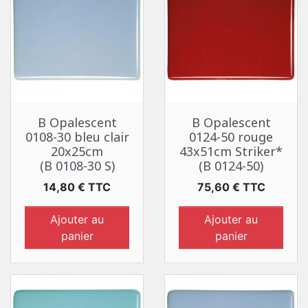
B Opalescent
B Opalescent
0108-30 bleu clair
0124-50 rouge
20x25cm
43x51cm Striker*
(B 0108-30 S)
(B 0124-50)
Prix
Prix
14,80 € TTC
75,60 € TTC
Ajouter au
Ajouter au
panier
panier