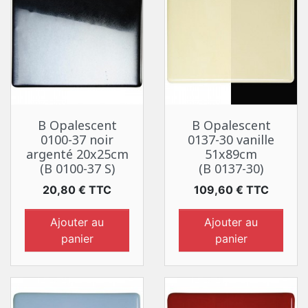
B Opalescent
B Opalescent
0100-37 noir
0137-30 vanille
argenté 20x25cm
51x89cm
(B 0100-37 S)
(B 0137-30)
Prix
Prix
20,80 € TTC
109,60 € TTC
Ajouter au
Ajouter au
panier
panier