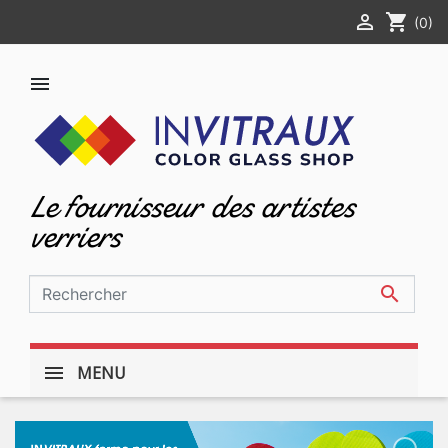

shopping_cart
(0)

Le fournisseur des artistes
verriers

MENU