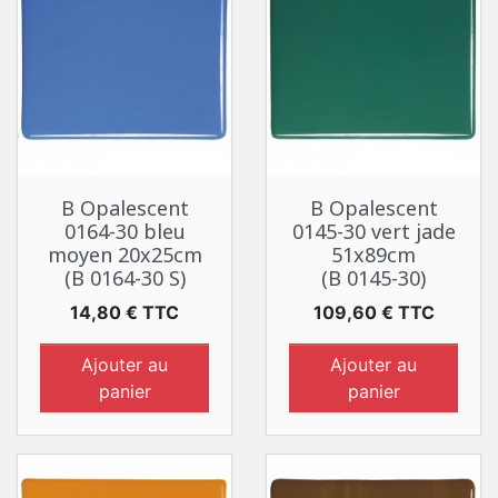
B Opalescent
B Opalescent
0164-30 bleu
0145-30 vert jade
moyen 20x25cm
51x89cm
(B 0164-30 S)
(B 0145-30)
Prix
Prix
14,80 € TTC
109,60 € TTC
Ajouter au
Ajouter au
panier
panier