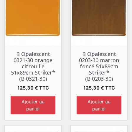
B Opalescent
B Opalescent
0321-30 orange
0203-30 marron
citrouille
foncé 51x89cm
51x89cm Striker*
Striker*
(B 0321-30)
(B 0203-30)
Prix
Prix
125,30 € TTC
125,30 € TTC
Ajouter au
Ajouter au
panier
panier