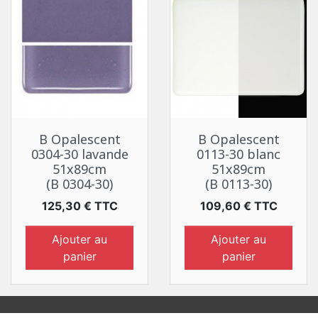
B Opalescent
B Opalescent
0304-30 lavande
0113-30 blanc
51x89cm
51x89cm
(B 0304-30)
(B 0113-30)
Prix
Prix
125,30 € TTC
109,60 € TTC
Ajouter au
Ajouter au
panier
panier