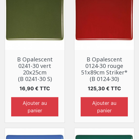
B Opalescent
B Opalescent
0241-30 vert
0124-30 rouge
20x25cm
51x89cm Striker*
(B 0241-30 S)
(B 0124-30)
Prix
Prix
16,90 € TTC
125,30 € TTC
Ajouter au
Ajouter au
panier
panier