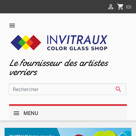

shopping_cart
(0)

Le fournisseur des artistes
verriers

MENU