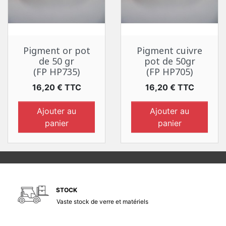
Pigment or pot
Pigment cuivre
de 50 gr
pot de 50gr
(FP HP735)
(FP HP705)
Prix
Prix
16,20 € TTC
16,20 € TTC
Ajouter au
Ajouter au
panier
panier
STOCK
Vaste stock de verre et matériels