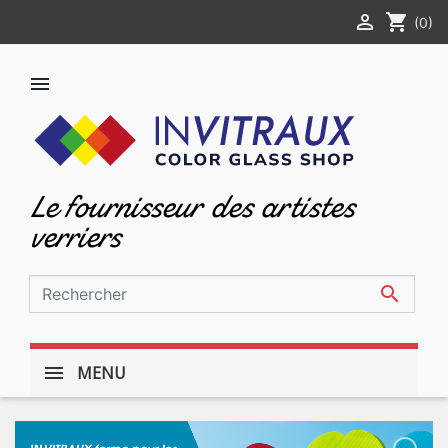

shopping_cart
(0)

Le fournisseur des artistes
verriers

MENU