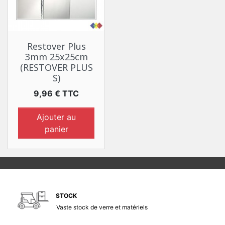
Restover Plus
3mm 25x25cm
(RESTOVER PLUS
S)
Prix
9,96 € TTC
Ajouter au
panier
STOCK
Vaste stock de verre et matériels