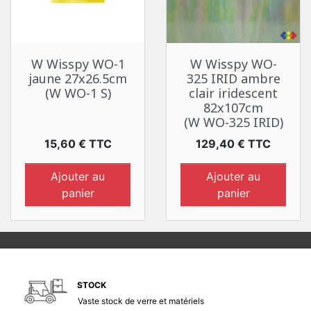
W Wisspy WO-1
W Wisspy WO-
jaune 27x26.5cm
325 IRID ambre
(W WO-1 S)
clair iridescent
82x107cm
(W WO-325 IRID)
Prix
Prix
15,60 € TTC
129,40 € TTC
Ajouter au
Ajouter au
panier
panier
STOCK
Vaste stock de verre et matériels