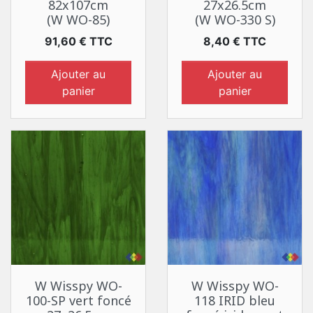
82x107cm
27x26.5cm
(W WO-85)
(W WO-330 S)
Prix
Prix
91,60 € TTC
8,40 € TTC
Ajouter au
Ajouter au
panier
panier
W Wisspy WO-
W Wisspy WO-
100-SP vert foncé
118 IRID bleu