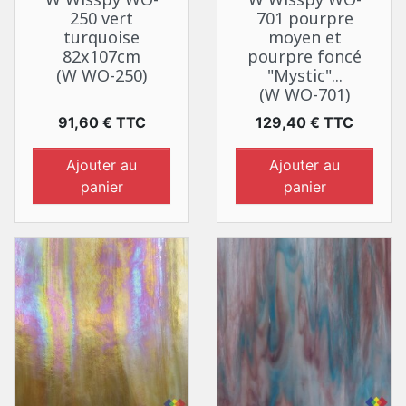
250 vert
701 pourpre
turquoise
moyen et
82x107cm
pourpre foncé
(W WO-250)
"Mystic"...
(W WO-701)
Prix
Prix
91,60 € TTC
129,40 € TTC
Ajouter au
Ajouter au
panier
panier