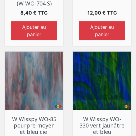
(W WO-704 S)
Prix
Prix
8,40 € TTC
12,00 € TTC
Ajouter au
Ajouter au
panier
panier
W Wisspy WO-85
W Wisspy WO-
pourpre moyen
330 vert jaunâtre
et bleu ciel
et bleu