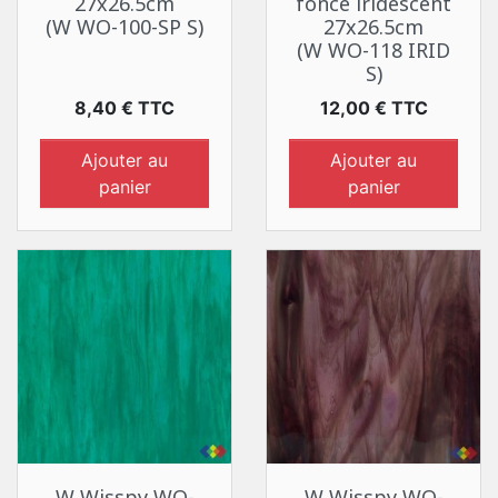
27x26.5cm
foncé iridescent
(W WO-100-SP S)
27x26.5cm
(W WO-118 IRID
S)
Prix
Prix
8,40 € TTC
12,00 € TTC
Ajouter au
Ajouter au
panier
panier
W Wisspy WO-
W Wisspy WO-