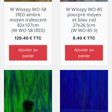
W Wisspy WO-58
W Wisspy WO-85
IRID ambre
pourpre moyen
moyen iridescent
et bleu ciel
82x107cm
27x26.5cm
(W WO-58 IRID)
(W WO-85 S)
Prix
Prix
129,40 € TTC
8,40 € TTC
Ajouter au
Ajouter au
panier
panier