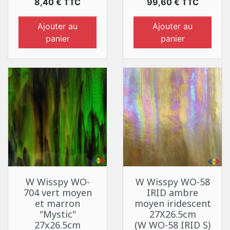
Prix
Prix
8,40 € TTC
99,60 € TTC
Ajouter au
Ajouter au
panier
panier
W Wisspy WO-
W Wisspy WO-58
704 vert moyen
IRID ambre
et marron
moyen iridescent
"Mystic"
27X26.5cm
27x26.5cm
(W WO-58 IRID S)