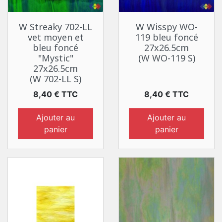
W Streaky 702-LL
W Wisspy WO-
vet moyen et
119 bleu foncé
bleu foncé
27x26.5cm
"Mystic"
(W WO-119 S)
27x26.5cm
(W 702-LL S)
Prix
Prix
8,40 € TTC
8,40 € TTC
Ajouter au
Ajouter au
panier
panier