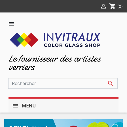

shopping_cart
(0)

Le fournisseur des artistes
verriers

MENU