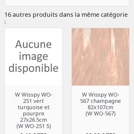
16 autres produits dans la même catégorie
:
W Wisspy WO-
W Wisspy WO-
251 vert
567 champagne
turquoise et
82x107cm
pourpre
(W WO-567)
27x26.5cm
(W WO-251 S)