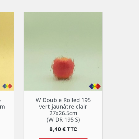
Aperçu rapide

5
W Double Rolled 195
cm
vert jaunâtre clair
27x26.5cm
(W DR 195 S)
Prix
8,40 € TTC