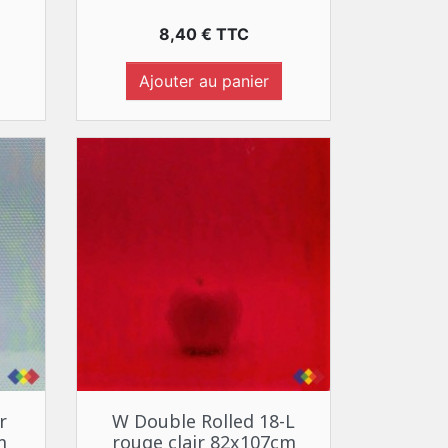
Prix
8,40 € TTC
Ajouter au panier
Aperçu rapide

r
W Double Rolled 18-L
m
rouge clair 82x107cm