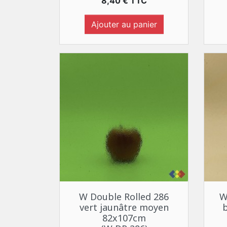
Prix
8,40 € TTC
Ajouter au panier
Aperçu rapide

W Double Rolled 286
W
vert jaunâtre moyen
82x107cm