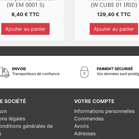
(W EM 0001 S)
(W CUBE 01 IRID)
Prix
Prix
8,40 € TTC
129,40 € TTC
Ajouter au panier
Ajouter au panier
ENVOIS
PAIMENT SÉCURISÉ
Transporteurs de confiance
Vos données sont proté
E SOCIÉTÉ
VOTRE COMPTE
son
Informations personnelles
ons légales
Commandes
onditions générales de
Avoirs
s
Adresses