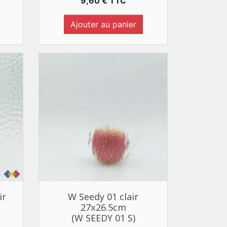
Prix
9,60 € TTC
Ajouter au panier
Aperçu rapide

ir
W Seedy 01 clair
27x26.5cm
(W SEEDY 01 S)