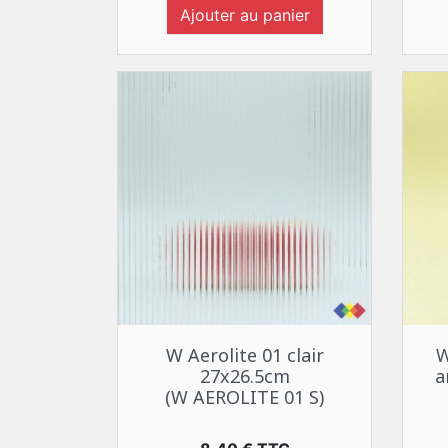
Ajouter au panier
Aperçu rapide

W Aerolite 01 clair
W
27x26.5cm
a
(W AEROLITE 01 S)