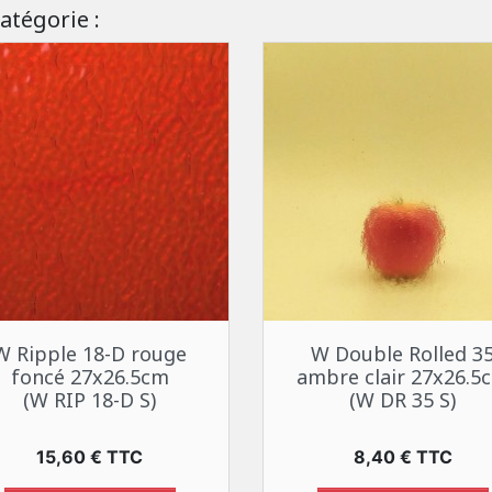
atégorie :
Aperçu rapide
Aperçu rapide


W Ripple 18-D rouge
W Double Rolled 3
foncé 27x26.5cm
ambre clair 27x26.5
(W RIP 18-D S)
(W DR 35 S)
Prix
Prix
15,60 € TTC
8,40 € TTC