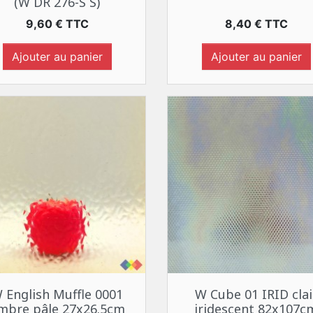
(W DR 276-S S)
Prix
Prix
9,60 € TTC
8,40 € TTC
Ajouter au panier
Ajouter au panier
Aperçu rapide
Aperçu rapide


 English Muffle 0001
W Cube 01 IRID clai
mbre pâle 27x26.5cm
iridescent 82x107c