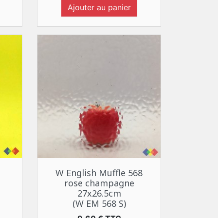
Ajouter au panier
Aperçu rapide

1
W English Muffle 568
rose champagne
27x26.5cm
(W EM 568 S)