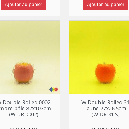
Ajouter au panier
Ajouter au panier
Aperçu rapide
Aperçu rapide


 Double Rolled 0002
W Double Rolled 3
mbre pâle 82x107cm
jaune 27x26.5cm
(W DR 0002)
(W DR 31 S)