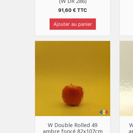
(W DR 286)
Prix
91,60 € TTC
Ajouter au panier
Aperçu rapide

W Double Rolled 49
W
ambre foncé 82x107cm
a