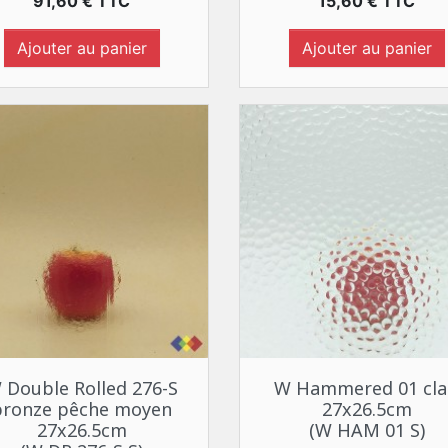
Prix
Prix
91,60 € TTC
15,60 € TTC
Ajouter au panier
Ajouter au panier
Aperçu rapide
Aperçu rapide


 Double Rolled 276-S
W Hammered 01 cla
bronze pêche moyen
27x26.5cm
27x26.5cm
(W HAM 01 S)