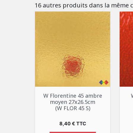
16 autres produits dans la même c
Aperçu rapide

W Florentine 45 ambre
moyen 27x26.5cm
(W FLOR 45 S)
Prix
8,40 € TTC