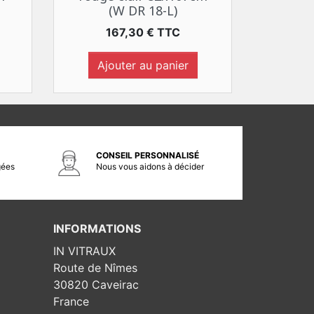
(W DR 18-L)
Prix
167,30 € TTC
Ajouter au panier
CONSEIL PERSONNALISÉ
gées
Nous vous aidons à décider
INFORMATIONS
IN VITRAUX
Route de Nîmes
30820 Caveirac
France