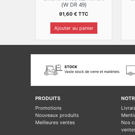
(W DR 49)
Prix
91,60 € TTC
Ajouter au panier
STOCK
Vaste stock de verre et matériels
PRODUITS
NOTR
Promotions
Livrai
Nouveaux produits
Menti
Meilleures ventes
Nos c
vente