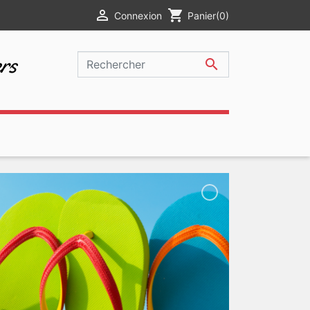

shopping_cart
Connexion
Panier
(0)
rs
