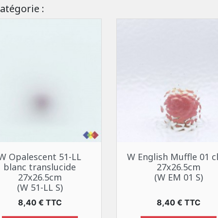
atégorie :
Aperçu rapide
Aperçu rapide


W Opalescent 51-LL
W English Muffle 01 cl
blanc translucide
27x26.5cm
27x26.5cm
(W EM 01 S)
(W 51-LL S)
Prix
Prix
8,40 € TTC
8,40 € TTC