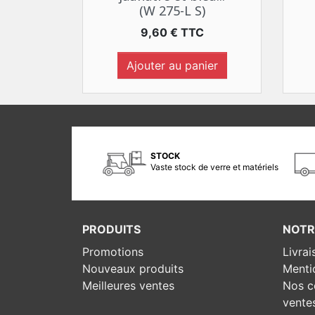
(W 275-L S)
Prix
9,60 € TTC
Ajouter au panier
STOCK
Vaste stock de verre et matériels
PRODUITS
NOTR
Promotions
Livrai
Nouveaux produits
Menti
Meilleures ventes
Nos c
vente