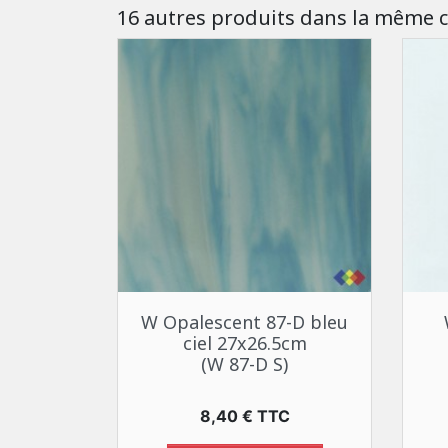
16 autres produits dans la même c
Aperçu rapide

W Opalescent 87-D bleu
ciel 27x26.5cm
(W 87-D S)
Prix
8,40 € TTC