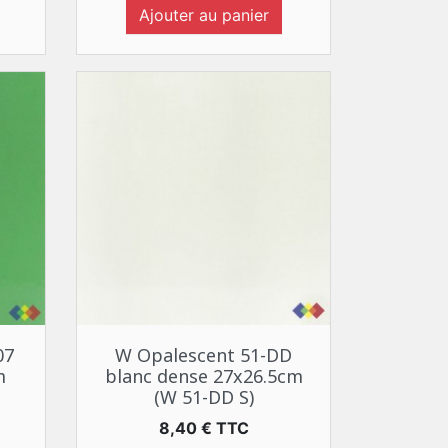
Ajouter au panier
Aperçu rapide

07
W Opalescent 51-DD
m
blanc dense 27x26.5cm
(W 51-DD S)
Prix
8,40 € TTC