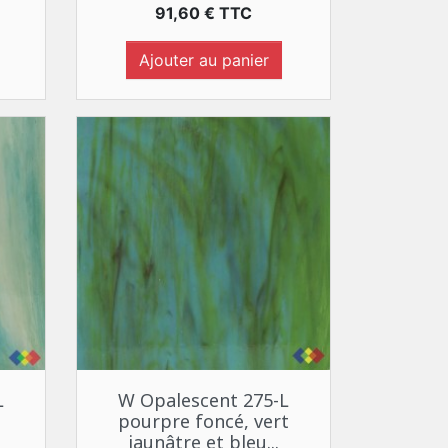
Prix
91,60 € TTC
Ajouter au panier
Aperçu rapide

L
W Opalescent 275-L
pourpre foncé, vert
jaunâtre et bleu...