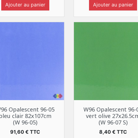
Ajouter au panier
Ajouter au panier
Aperçu rapide
Aperçu rapide


96 Opalescent 96-05
W96 Opalescent 96-
bleu clair 82x107cm
vert olive 27x26.5c
(W 96-05)
(W 96-07 S)
Prix
Prix
91,60 € TTC
8,40 € TTC