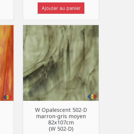
Ajouter au panier
Aperçu rapide

D
W Opalescent 502-D
marron-gris moyen
82x107cm
(W 502-D)