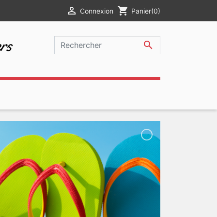

shopping_cart
Connexion
Panier
(0)
rs
