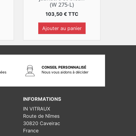
(W 275-L)
Prix
103,50 € TTC
Ajouter au panier
CONSEIL PERSONNALISÉ
gées
Nous vous aidons à décider
INFORMATIONS
IN VITRAUX
Route de Nîmes
30820 Caveirac
France