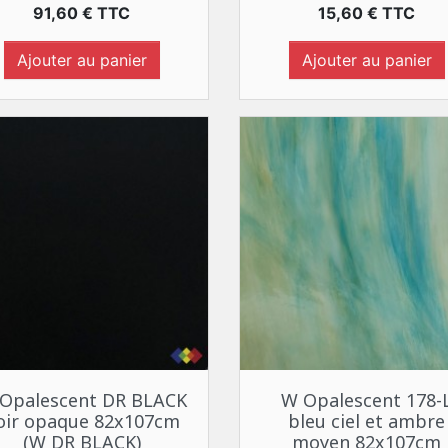
Prix
Prix
91,60 € TTC
15,60 € TTC
Ajouter au panier
Ajouter au panier
Aperçu rapide
Aperçu rapide


Opalescent DR BLACK
W Opalescent 178-
oir opaque 82x107cm
bleu ciel et ambre
(W DR BLACK)
moyen 82x107cm