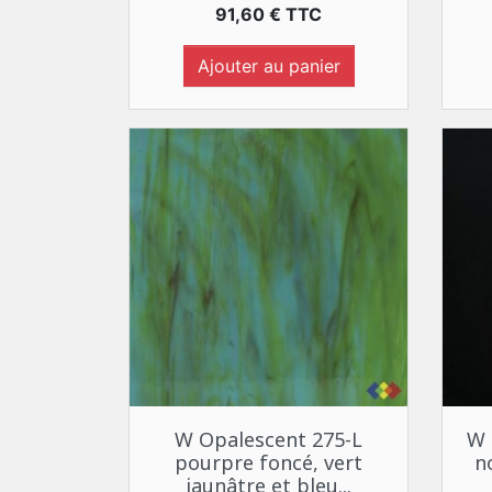
Prix
91,60 € TTC
Ajouter au panier
Aperçu rapide

W Opalescent 275-L
W 
pourpre foncé, vert
n
jaunâtre et bleu...