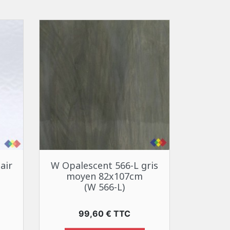
Aperçu rapide

air
W Opalescent 566-L gris
moyen 82x107cm
(W 566-L)
Prix
99,60 € TTC