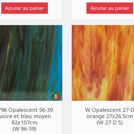
Ajouter au panier
Ajouter au panier
Aperçu rapide
Aperçu rapide


96 Opalescent 96-39
W Opalescent 27-
ivoire et bleu moyen
orange 27x26.5cm
82x107cm
(W 27-D S)
(W 96-39)