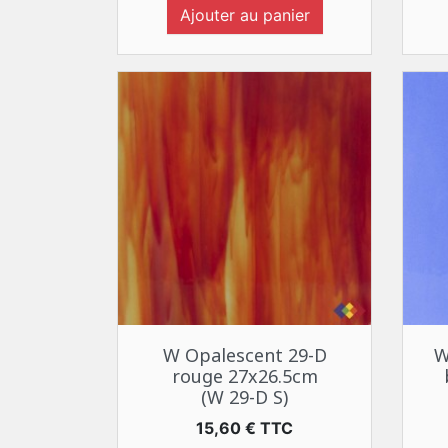
Ajouter au panier
Aperçu rapide

W Opalescent 29-D
W
rouge 27x26.5cm
(W 29-D S)
Prix
15,60 € TTC