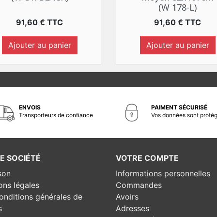
(W 178-L)
Prix
Prix
91,60 € TTC
91,60 € TTC
Ajouter au panier
Ajouter au panier
ENVOIS
PAIMENT SÉCURISÉ
Transporteurs de confiance
Vos données sont proté
E SOCIÉTÉ
VOTRE COMPTE
son
Informations personnelles
ons légales
Commandes
onditions générales de
Avoirs
s
Adresses