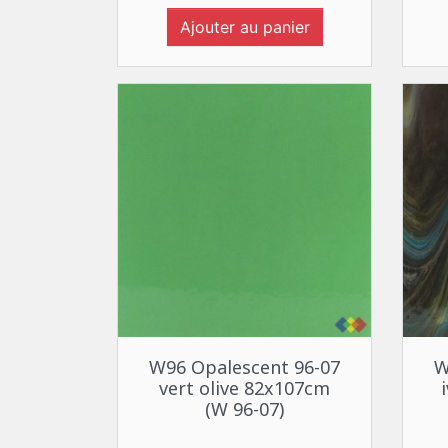
Ajouter au panier
Aperçu rapide

W96 Opalescent 96-07
W
vert olive 82x107cm
(W 96-07)