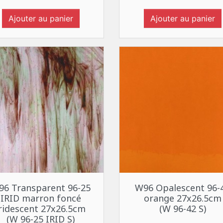
Ajouter au panier
Ajouter au panier
Aperçu rapide
Aperçu rapide


96 Transparent 96-25
W96 Opalescent 96-
IRID marron foncé
orange 27x26.5cm
iridescent 27x26.5cm
(W 96-42 S)
(W 96-25 IRID S)