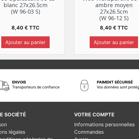
blanc 27x26.5cm
ambre moyen
(W 96-03 S)
27x26.5cm
(W 96-12 S)
Prix
Prix
8,40 € TTC
8,40 € TTC
Ajouter au panier
Ajouter au panier
ENVOIS
PAIMENT SÉCURISÉ
Transporteurs de confiance
Vos données sont proté
E SOCIÉTÉ
VOTRE COMPTE
son
Informations personnelles
ons légales
Commandes