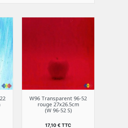
Aperçu rapide

22
W96 Transparent 96-52
m
rouge 27x26.5cm
(W 96-52 S)
Prix
17,10 € TTC