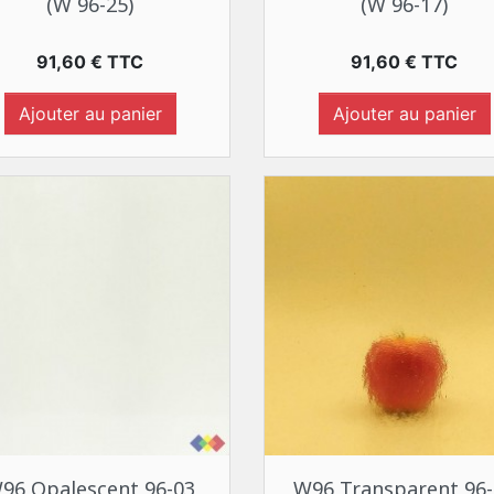
(W 96-25)
(W 96-17)
Prix
Prix
91,60 € TTC
91,60 € TTC
Ajouter au panier
Ajouter au panier
Aperçu rapide
Aperçu rapide


96 Opalescent 96-03
W96 Transparent 96-