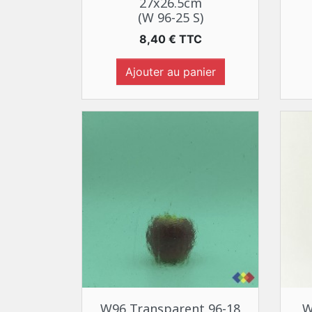
27x26.5cm
(W 96-25 S)
Prix
8,40 € TTC
Ajouter au panier
Aperçu rapide

W96 Transparent 96-18
W