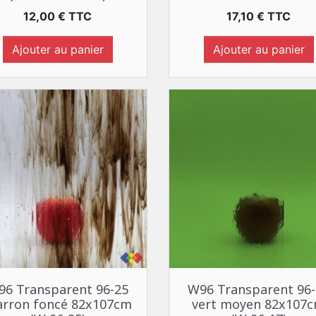
Prix
Prix
12,00 € TTC
17,10 € TTC
Ajouter au panier
Ajouter au panier
Aperçu rapide
Aperçu rapide


96 Transparent 96-25
W96 Transparent 96-
rron foncé 82x107cm
vert moyen 82x107