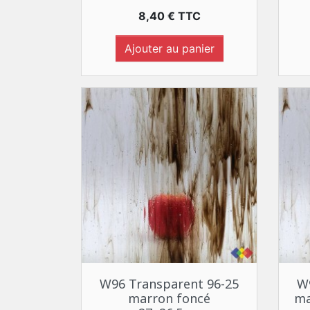
Prix
8,40 € TTC
Ajouter au panier
Aperçu rapide

W96 Transparent 96-25
W
marron foncé
ma