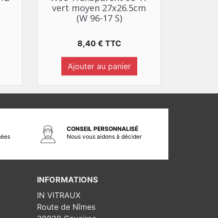
vert moyen 27x26.5cm
(W 96-17 S)
Prix
8,40 € TTC
Ajouter au panier
CONSEIL PERSONNALISÉ
gées
Nous vous aidons à décider
INFORMATIONS
IN VITRAUX
Route de Nîmes