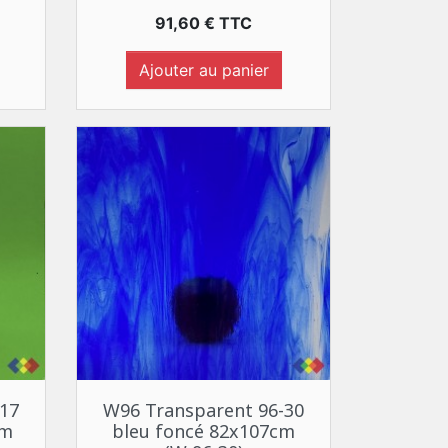
Prix
91,60 € TTC
Ajouter au panier
Aperçu rapide

17
W96 Transparent 96-30
cm
bleu foncé 82x107cm