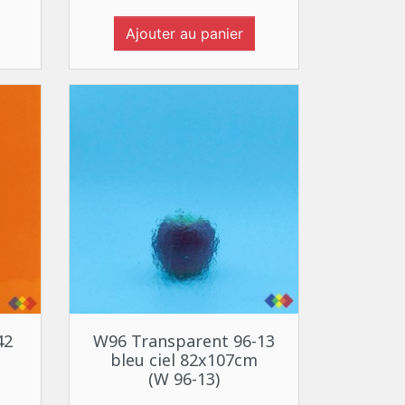
Ajouter au panier
Aperçu rapide

42
W96 Transparent 96-13
bleu ciel 82x107cm
(W 96-13)