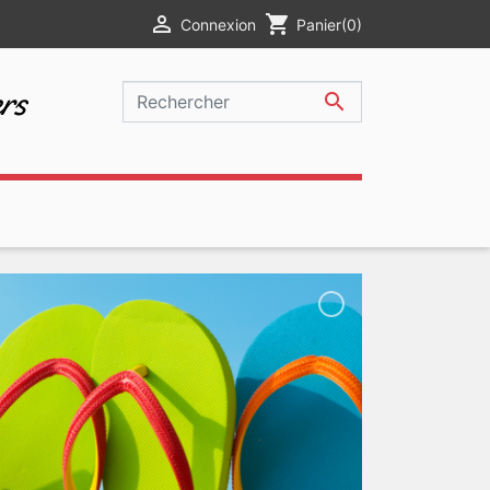

shopping_cart
Connexion
Panier
(0)
rs
