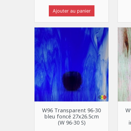
Ajouter au panier
Aperçu rapide

W96 Transparent 96-30
W
bleu foncé 27x26.5cm
(W 96-30 S)