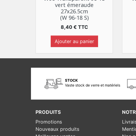
vert émeraude
27x26.5cm
(W 96-18 S)
Prix
8,40 € TTC
Ajouter au panier
STOCK
Vaste stock de verre et matériels
PRODUITS
NOTR
Promotions
Livrai
Nouveaux produits
Menti