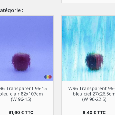
atégorie :
Aperçu rapide
Aperçu rapide


96 Transparent 96-15
W96 Transparent 96-
bleu clair 82x107cm
bleu ciel 27x26.5c
(W 96-15)
(W 96-22 S)
Prix
Prix
91,60 € TTC
8,40 € TTC