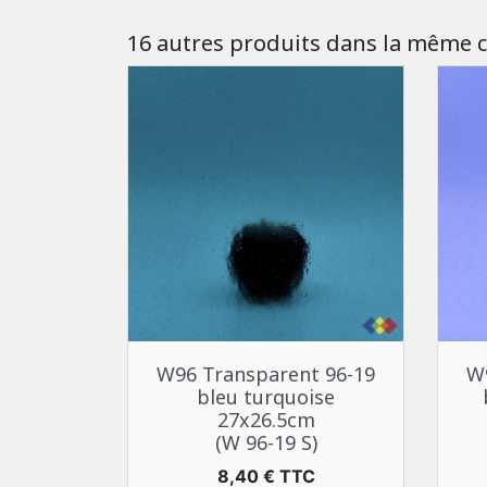
16 autres produits dans la même c
Aperçu rapide

W96 Transparent 96-19
W
bleu turquoise
27x26.5cm
(W 96-19 S)
Prix
8,40 € TTC