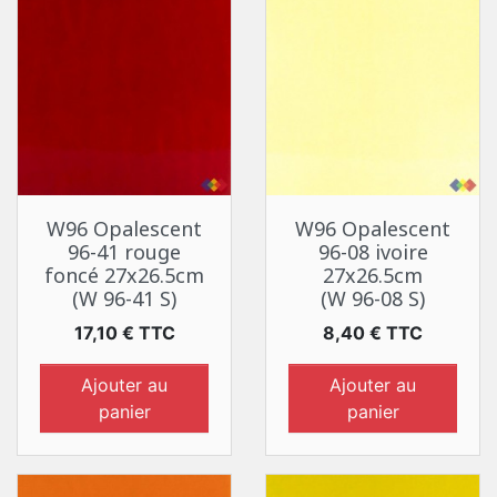
W96 Opalescent
W96 Opalescent
96-41 rouge
96-08 ivoire
foncé 27x26.5cm
27x26.5cm
(W 96-41 S)
(W 96-08 S)
Prix
Prix
17,10 € TTC
8,40 € TTC
Ajouter au
Ajouter au
panier
panier