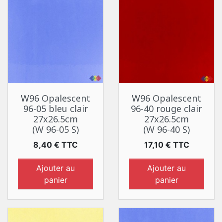
W96 Opalescent
W96 Opalescent
96-05 bleu clair
96-40 rouge clair
27x26.5cm
27x26.5cm
(W 96-05 S)
(W 96-40 S)
Prix
Prix
8,40 € TTC
17,10 € TTC
Ajouter au
Ajouter au
panier
panier