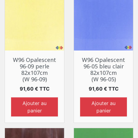
W96 Opalescent
W96 Opalescent
96-09 perle
96-05 bleu clair
82x107cm
82x107cm
(W 96-09)
(W 96-05)
Prix
Prix
91,60 € TTC
91,60 € TTC
Ajouter au
Ajouter au
panier
panier