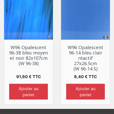
W96 Opalescent
W96 Opalescent
96-38 bleu moyen
96-14 bleu clair
et noir 82x107cm
réactif
(W 96-38)
27x26.5cm
(W 96-14 S)
Prix
Prix
91,60 € TTC
8,40 € TTC
Ajouter au
Ajouter au
panier
panier