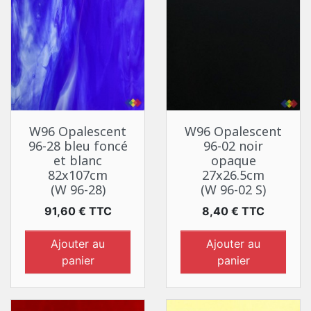
W96 Opalescent
W96 Opalescent
96-28 bleu foncé
96-02 noir
et blanc
opaque
82x107cm
27x26.5cm
(W 96-28)
(W 96-02 S)
Prix
Prix
91,60 € TTC
8,40 € TTC
Ajouter au
Ajouter au
panier
panier