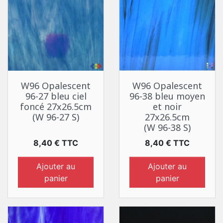
W96 Opalescent
W96 Opalescent
96-27 bleu ciel
96-38 bleu moyen
foncé 27x26.5cm
et noir
(W 96-27 S)
27x26.5cm
(W 96-38 S)
Prix
Prix
8,40 € TTC
8,40 € TTC
Ajouter au
Ajouter au
panier
panier