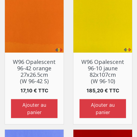
W96 Opalescent
W96 Opalescent
96-42 orange
96-10 jaune
27x26.5cm
82x107cm
(W 96-42 S)
(W 96-10)
Prix
Prix
17,10 € TTC
185,20 € TTC
Ajouter au
Ajouter au
panier
panier