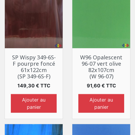
SP Wispy 349-6S-
W96 Opalescent
F pourpre foncé
96-07 vert olive
61x122cm
82x107cm
(SP 349-6S-F)
(W 96-07)
Prix
Prix
149,30 € TTC
91,60 € TTC
Ajouter au
Ajouter au
panier
panier