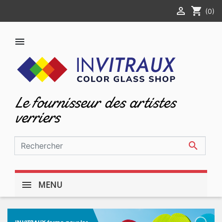

shopping_cart
(0)

Le fournisseur des artistes
verriers

MENU