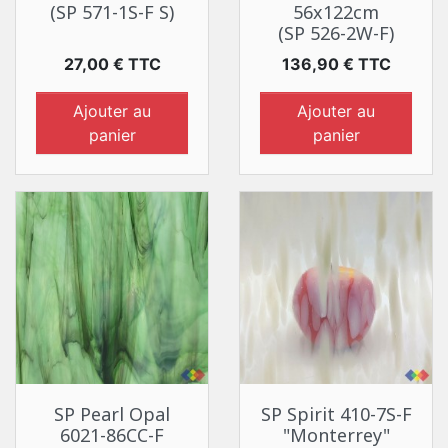
(SP 571-1S-F S)
56x122cm
(SP 526-2W-F)
Prix
Prix
27,00 € TTC
136,90 € TTC
Ajouter au
Ajouter au
panier
panier
SP Pearl Opal
SP Spirit 410-7S-F
6021-86CC-F
"Monterrey"