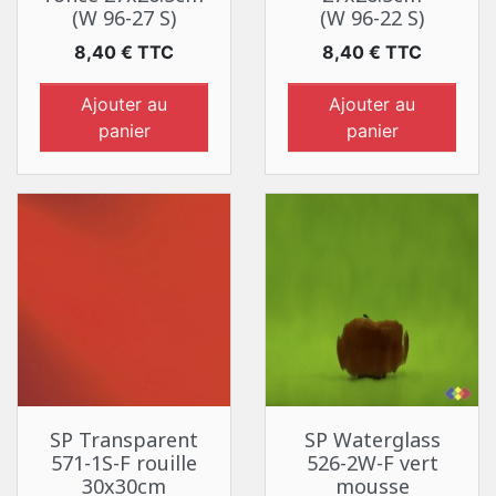
(W 96-27 S)
(W 96-22 S)
Prix
Prix
8,40 € TTC
8,40 € TTC
Ajouter au
Ajouter au
panier
panier
SP Transparent
SP Waterglass
571-1S-F rouille
526-2W-F vert
30x30cm
mousse