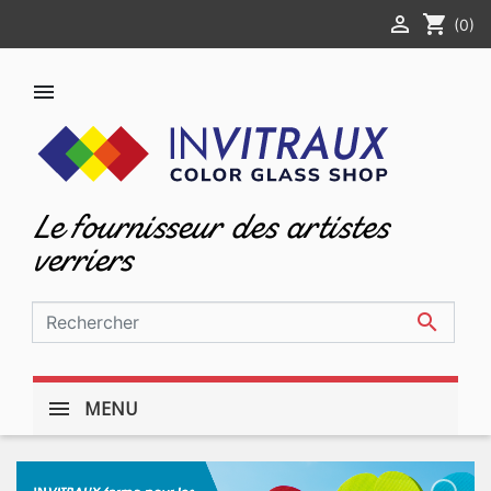

shopping_cart
(0)

Le fournisseur des artistes
verriers

MENU