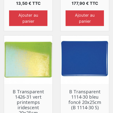
Prix
Prix
13,50 € TTC
177,90 € TTC
Ajouter au
Ajouter au
panier
panier
B Transparent
B Transparent
1426-31 vert
1114-30 bleu
printemps
foncé 20x25cm
iridescent
(B 1114-30 S)
20x25cm