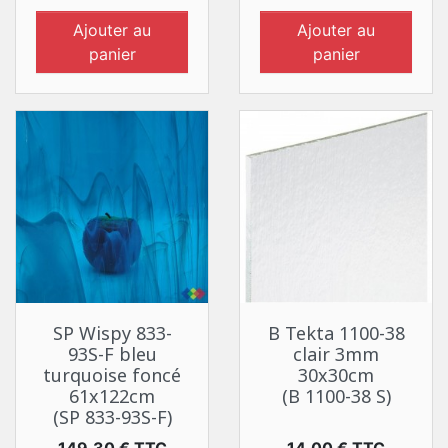
Ajouter au
Ajouter au
panier
panier
SP Wispy 833-
B Tekta 1100-38
93S-F bleu
clair 3mm
turquoise foncé
30x30cm
61x122cm
(B 1100-38 S)
(SP 833-93S-F)
Prix
Prix