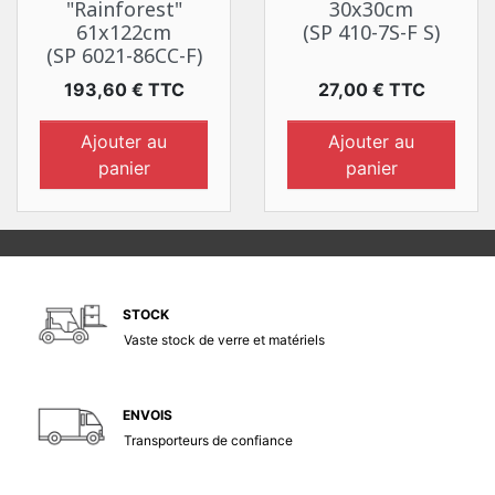
"Rainforest"
30x30cm
61x122cm
(SP 410-7S-F S)
(SP 6021-86CC-F)
Prix
Prix
193,60 € TTC
27,00 € TTC
Ajouter au
Ajouter au
panier
panier
STOCK
Vaste stock de verre et matériels
ENVOIS
Transporteurs de confiance