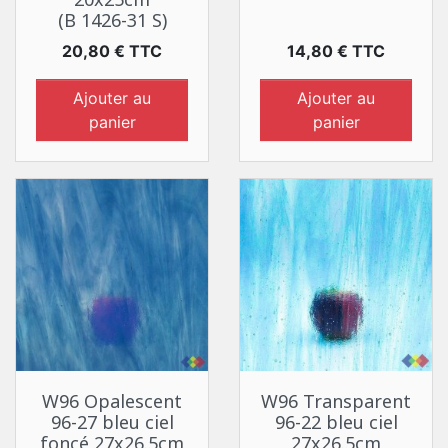
(B 1426-31 S)
Prix
Prix
20,80 € TTC
14,80 € TTC
Ajouter au
Ajouter au
panier
panier
W96 Opalescent
W96 Transparent
96-27 bleu ciel
96-22 bleu ciel
foncé 27x26.5cm
27x26.5cm