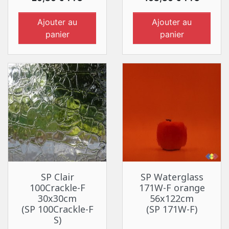
Ajouter au
Ajouter au
panier
panier
SP Clair
SP Waterglass
100Crackle-F
171W-F orange
30x30cm
56x122cm
(SP 100Crackle-F
(SP 171W-F)
S)