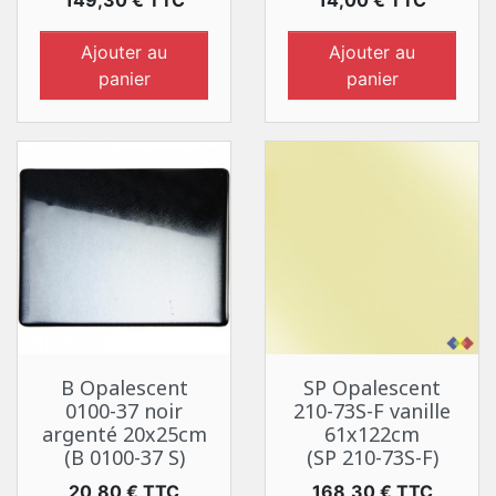
149,30 € TTC
14,00 € TTC
Ajouter au
Ajouter au
panier
panier
B Opalescent
SP Opalescent
0100-37 noir
210-73S-F vanille
argenté 20x25cm
61x122cm
(B 0100-37 S)
(SP 210-73S-F)
Prix
Prix
20,80 € TTC
168,30 € TTC