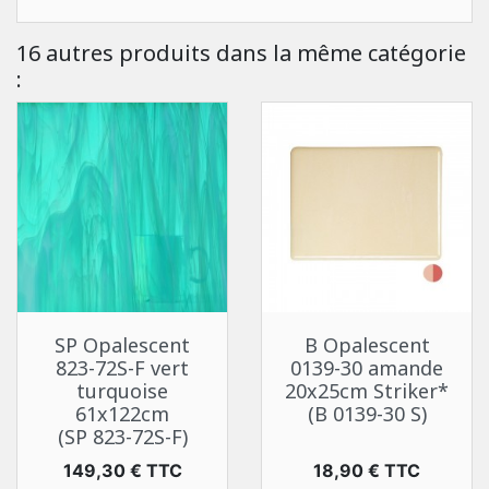
16 autres produits dans la même catégorie
:
SP Opalescent
B Opalescent
823-72S-F vert
0139-30 amande
turquoise
20x25cm Striker*
61x122cm
(B 0139-30 S)
(SP 823-72S-F)
Prix
Prix
149,30 € TTC
18,90 € TTC