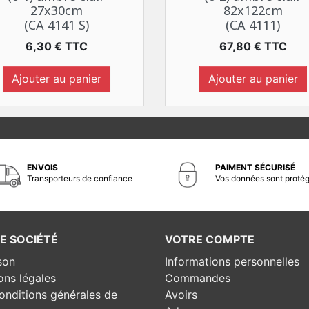
27x30cm
82x122cm
(CA 4141 S)
(CA 4111)
Prix
Prix
6,30 € TTC
67,80 € TTC
Ajouter au panier
Ajouter au panier
ENVOIS
PAIMENT SÉCURISÉ
Transporteurs de confiance
Vos données sont proté
E SOCIÉTÉ
VOTRE COMPTE
son
Informations personnelles
ons légales
Commandes
onditions générales de
Avoirs