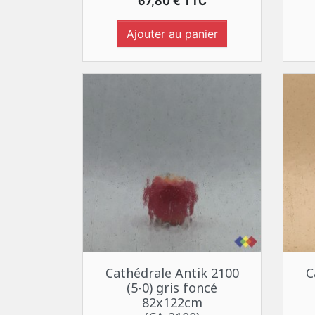
Prix
67,80 € TTC
Ajouter au panier
Aperçu rapide

Cathédrale Antik 2100
C
(5-0) gris foncé
82x122cm