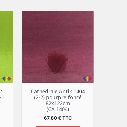
Aperçu rapide

2
Cathédrale Antik 1404
e
(2-2) pourpre foncé
82x122cm
(CA 1404)
Prix
67,80 € TTC