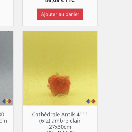
Prix
46,08 € TTC
Ajouter au panier
Aperçu rapide

00
Cathédrale Antik 4111
0cm
(6-2) ambre clair
27x30cm