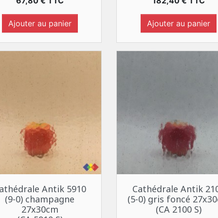
Prix
Prix
67,80 € TTC
182,40 € TTC
Ajouter au panier
Ajouter au panier
Aperçu rapide
Aperçu rapide


athédrale Antik 5910
Cathédrale Antik 21
(9-0) champagne
(5-0) gris foncé 27x3
27x30cm
(CA 2100 S)