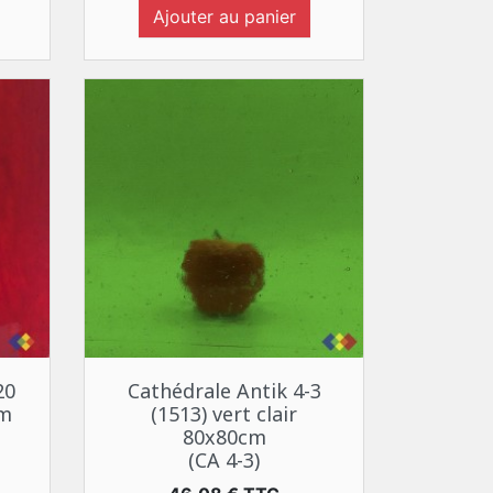
Ajouter au panier
Aperçu rapide

20
Cathédrale Antik 4-3
cm
(1513) vert clair
80x80cm
(CA 4-3)