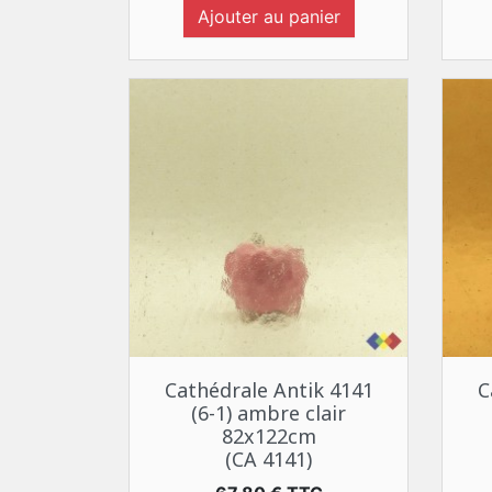
Ajouter au panier
Aperçu rapide

Cathédrale Antik 4141
C
(6-1) ambre clair
82x122cm
(CA 4141)