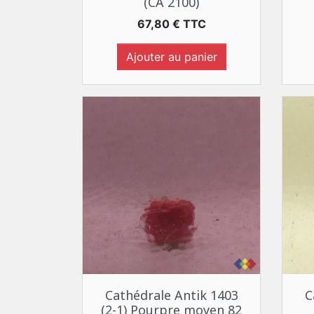
(CA 2100)
Prix
67,80 € TTC
Ajouter au panier
Aperçu rapide

Cathédrale Antik 1403
C
(2-1) Pourpre moyen 82