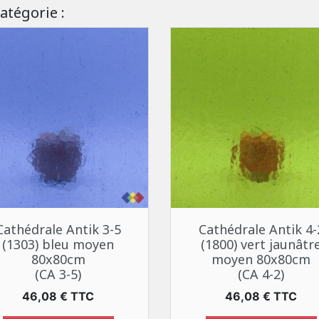
atégorie :
Aperçu rapide
Aperçu rapide


Cathédrale Antik 3-5
Cathédrale Antik 4-
(1303) bleu moyen
(1800) vert jaunâtr
80x80cm
moyen 80x80cm
(CA 3-5)
(CA 4-2)
Prix
Prix
46,08 € TTC
46,08 € TTC