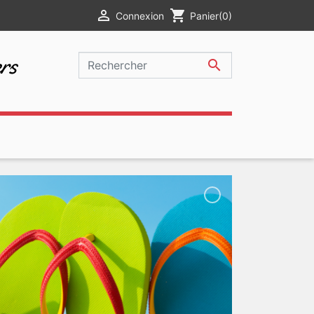

shopping_cart
Connexion
Panier
(0)
rs
