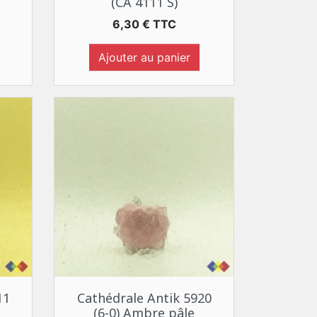
(CA 4111 S)
Prix
6,30 € TTC
Ajouter au panier
Aperçu rapide

11
Cathédrale Antik 5920
(6-0) Ambre pâle