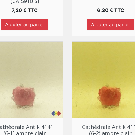
(CA 5910 S)
Prix
Prix
7,20 € TTC
6,30 € TTC
Ajouter au panier
Ajouter au panier
Aperçu rapide
Aperçu rapide


athédrale Antik 4141
Cathédrale Antik 41
(6-1) ambre clair
(6-2) ambre clair