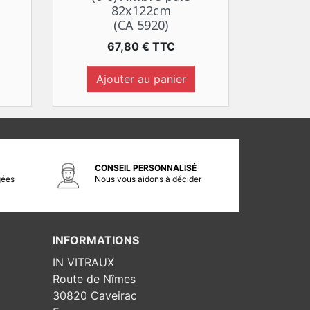
82x122cm
(CA 5920)
Prix
67,80 € TTC
Ajouter au panier
CONSEIL PERSONNALISÉ
gées
Nous vous aidons à décider
INFORMATIONS
IN VITRAUX
Route de Nîmes
30820 Caveirac