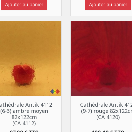
Ajouter au panier
Ajouter au panier
Aperçu rapide
Aperçu rapide


athédrale Antik 4112
Cathédrale Antik 41
(6-3) ambre moyen
(9-7) rouge 82x122
82x122cm
(CA 4120)
(CA 4112)