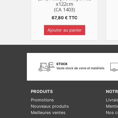
x122cm
(CA 1403)
Prix
67,80 € TTC
Ajouter au panier
STOCK
Vaste stock de verre et matériels
PRODUITS
NOTR
Promotions
Livrai
Nouveaux produits
Menti
Meilleures ventes
Nos c