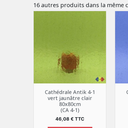
16 autres produits dans la même c
Aperçu rapide

Cathédrale Antik 4-1
vert jaunâtre clair
80x80cm
(CA 4-1)
Prix
46,08 € TTC