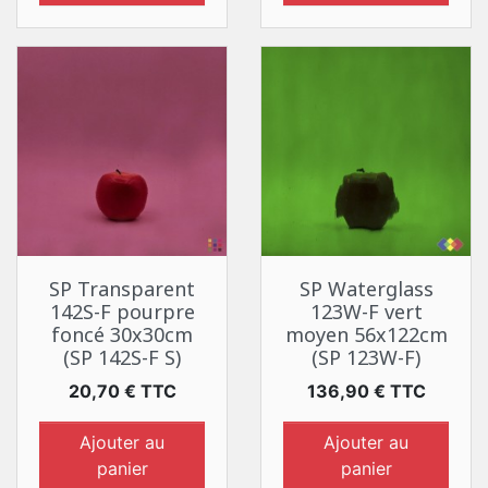
SP Transparent
SP Waterglass
142S-F pourpre
123W-F vert
foncé 30x30cm
moyen 56x122cm
(SP 142S-F S)
(SP 123W-F)
Prix
Prix
20,70 € TTC
136,90 € TTC
Ajouter au
Ajouter au
panier
panier