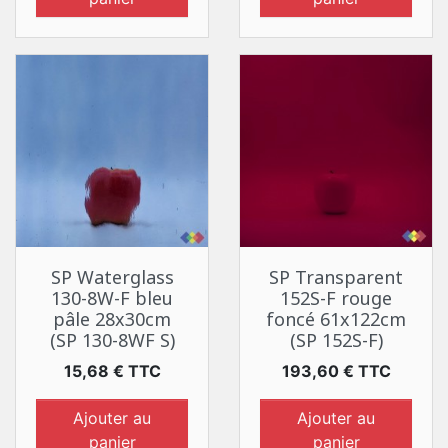
SP Waterglass
SP Transparent
130-8W-F bleu
152S-F rouge
pâle 28x30cm
foncé 61x122cm
(SP 130-8WF S)
(SP 152S-F)
Prix
Prix
15,68 € TTC
193,60 € TTC
Ajouter au
Ajouter au
panier
panier