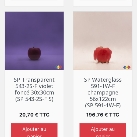
SP Transparent
SP Waterglass
543-2S-F violet
591-1W-F
foncé 30x30cm
champagne
(SP 543-2S-F S)
56x122cm
(SP 591-1W-F)
Prix
Prix
20,70 € TTC
196,76 € TTC
Ajouter au
Ajouter au
panier
panier