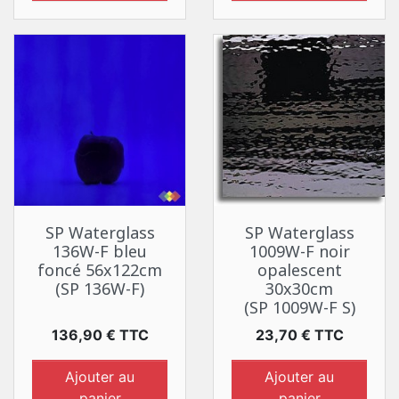
SP Waterglass
SP Waterglass
136W-F bleu
1009W-F noir
foncé 56x122cm
opalescent
(SP 136W-F)
30x30cm
(SP 1009W-F S)
Prix
Prix
136,90 € TTC
23,70 € TTC
Ajouter au
Ajouter au
panier
panier