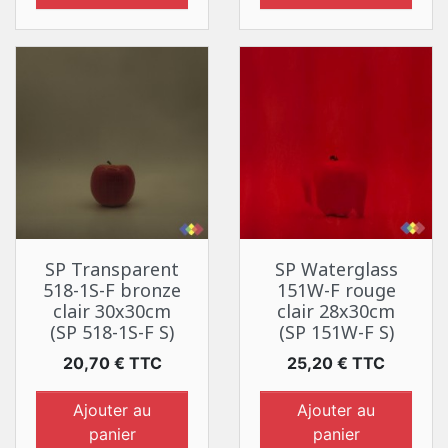
SP Transparent
SP Waterglass
518-1S-F bronze
151W-F rouge
clair 30x30cm
clair 28x30cm
(SP 518-1S-F S)
(SP 151W-F S)
Prix
Prix
20,70 € TTC
25,20 € TTC
Ajouter au
Ajouter au
panier
panier