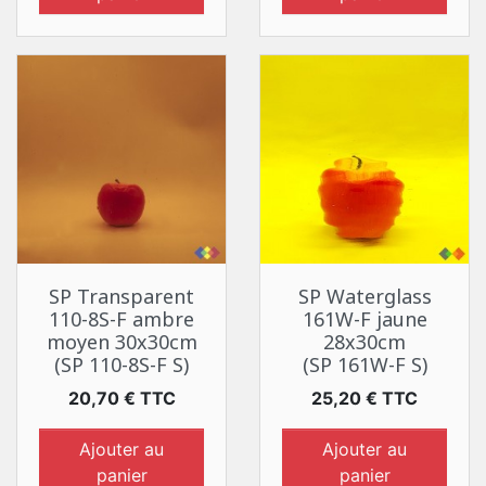
SP Transparent
SP Waterglass
110-8S-F ambre
161W-F jaune
moyen 30x30cm
28x30cm
(SP 110-8S-F S)
(SP 161W-F S)
Prix
Prix
20,70 € TTC
25,20 € TTC
Ajouter au
Ajouter au
panier
panier