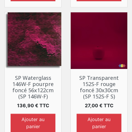
SP Waterglass
SP Transparent
146W-F pourpre
152S-F rouge
foncé 56x122cm
foncé 30x30cm
(SP 146W-F)
(SP 152S-F S)
Prix
Prix
136,90 € TTC
27,00 € TTC
Ajouter au
Ajouter au
panier
panier