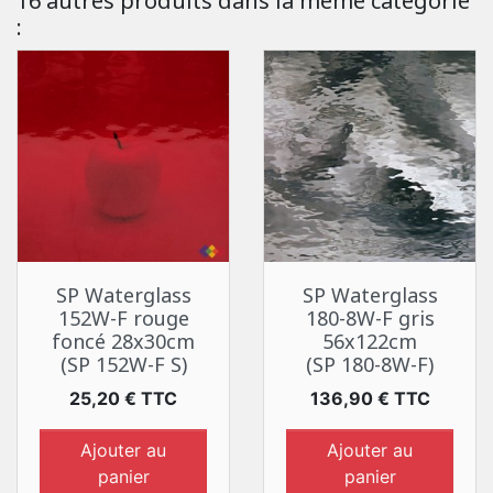
16 autres produits dans la même catégorie
:
SP Waterglass
SP Waterglass
152W-F rouge
180-8W-F gris
foncé 28x30cm
56x122cm
(SP 152W-F S)
(SP 180-8W-F)
Prix
Prix
25,20 € TTC
136,90 € TTC
Ajouter au
Ajouter au
panier
panier