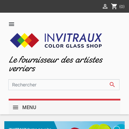

shopping_cart
(0)

Le fournisseur des artistes
verriers

MENU