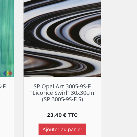
Aperçu rapide

S-F
SP Opal Art 3005-9S-F
"Licorice Swirl" 30x30cm
(SP 3005-9S-F S)
Prix
23,40 € TTC
Ajouter au panier