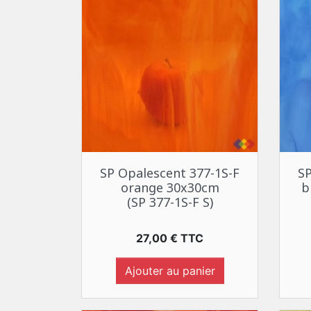
Aperçu rapide

SP Opalescent 377-1S-F
SP
orange 30x30cm
b
(SP 377-1S-F S)
Prix
27,00 € TTC
Ajouter au panier