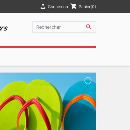

shopping_cart
Connexion
Panier
(0)
rs
