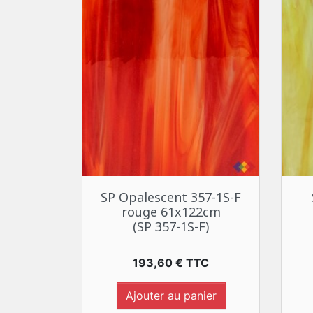
Aperçu rapide

SP Opalescent 357-1S-F
rouge 61x122cm
(SP 357-1S-F)
Prix
193,60 € TTC
Ajouter au panier