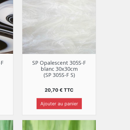
Aperçu rapide

-F
SP Opalescent 305S-F
blanc 30x30cm
(SP 305S-F S)
Prix
20,70 € TTC
Ajouter au panier