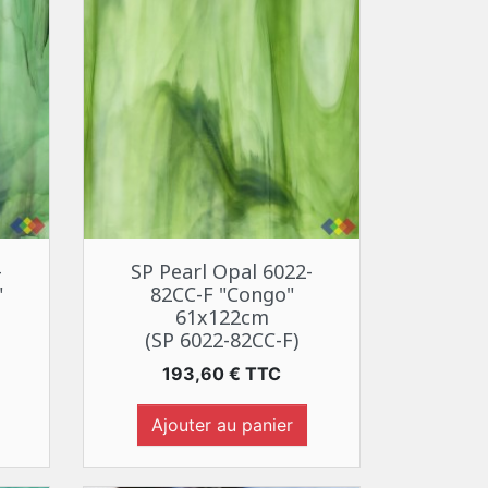
Aperçu rapide

-
SP Pearl Opal 6022-
"
82CC-F "Congo"
61x122cm
(SP 6022-82CC-F)
Prix
193,60 € TTC
Ajouter au panier