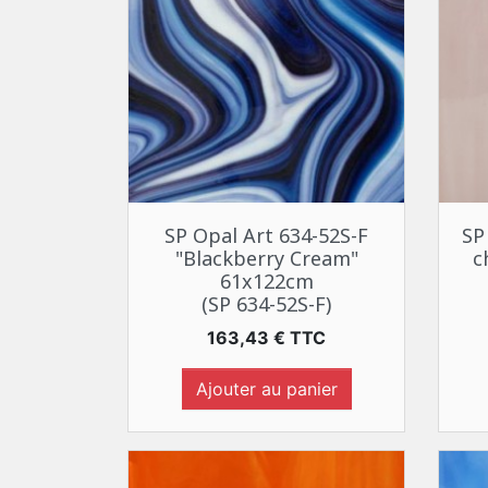
Aperçu rapide

SP Opal Art 634-52S-F
SP
"Blackberry Cream"
c
61x122cm
(SP 634-52S-F)
Prix
163,43 € TTC
Ajouter au panier