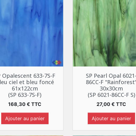
Aperçu rapide
Aperçu rapide


 Opalescent 633-7S-F
SP Pearl Opal 6021
leu ciel et bleu foncé
86CC-F "Rainforest
61x122cm
30x30cm
(SP 633-7S-F)
(SP 6021-86CC-F S)
Prix
Prix
168,30 € TTC
27,00 € TTC
Ajouter au panier
Ajouter au panier