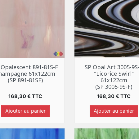
Aperçu rapide
Aperçu rapide


 Opalescent 891-81S-F
SP Opal Art 3005-9S
hampagne 61x122cm
"Licorice Swirl"
(SP 891-81SF)
61x122cm
(SP 3005-9S-F)
Prix
Prix
168,30 € TTC
168,30 € TTC
Ajouter au panier
Ajouter au panier