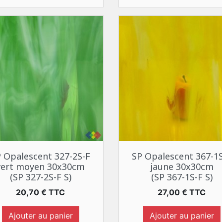
Aperçu rapide
Aperçu rapide


 Opalescent 327-2S-F
SP Opalescent 367-1
vert moyen 30x30cm
jaune 30x30cm
(SP 327-2S-F S)
(SP 367-1S-F S)
Prix
Prix
20,70 € TTC
27,00 € TTC
Ajouter au panier
Ajouter au panier