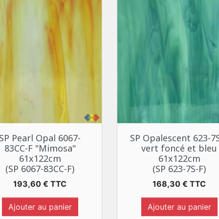
Aperçu rapide
Aperçu rapide


SP Pearl Opal 6067-
SP Opalescent 623-7
83CC-F "Mimosa"
vert foncé et bleu
61x122cm
61x122cm
(SP 6067-83CC-F)
(SP 623-7S-F)
Prix
Prix
193,60 € TTC
168,30 € TTC
Ajouter au panier
Ajouter au panier