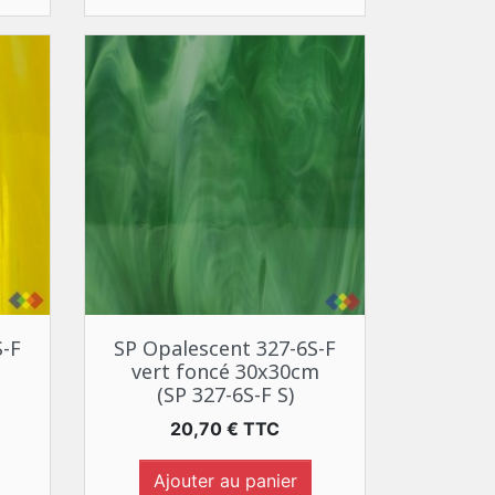
Aperçu rapide

S-F
SP Opalescent 327-6S-F
vert foncé 30x30cm
(SP 327-6S-F S)
Prix
20,70 € TTC
Ajouter au panier