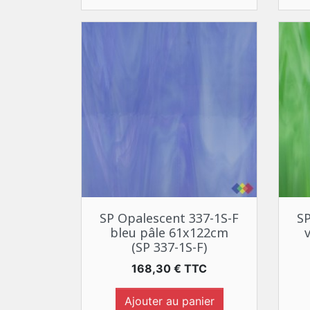
Aperçu rapide

SP Opalescent 337-1S-F
SP
bleu pâle 61x122cm
(SP 337-1S-F)
Prix
168,30 € TTC
Ajouter au panier